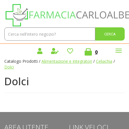
Passa
Farmacia
al
Carlo
contenuto
Alberto
principale
Sas
Cerca
Cerca 
Prodotto
prodotti
0
inseriti
Catalogo Prodotti /
Alimentazione e Integratori
/
Celiachia
/
Dolci
Dolci
AREA UTENTE
LINK VELOCI