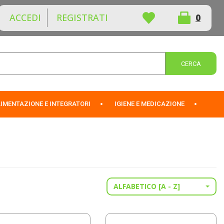
ACCEDI
REGISTRATI
0
ARTICOLI
INSERITI
Cerca 
IMENTAZIONE E INTEGRATORI
IGIENE E MEDICAZIONE
ALFABETICO [A - Z]