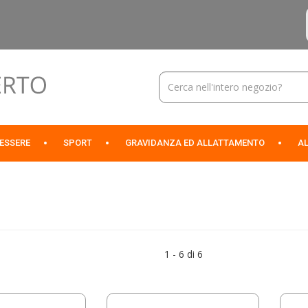
Cerca
Prodotto
NESSERE
SPORT
GRAVIDANZA ED ALLATTAMENTO
AL
1 - 6 di 6