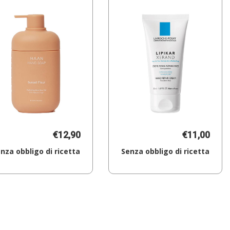
€12,90
€11,00
nza obbligo di ricetta
Senza obbligo di ricetta
Aggiungi HAND
Aggiungi LIPIKAR
SOAP
MANI
SUNSET
50ML al
FLEUR al
carrello
carrello