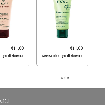
€11,00
€11,00
igo di ricetta
Senza obbligo di ricetta
Aggiungi NUXE
Aggiungi NUXE
RDM
SWEET
CREME
LEMON
MAINS
CREMA
1 - 6 di 6
50ML al
MANI al
carrello
carrello
LOCI