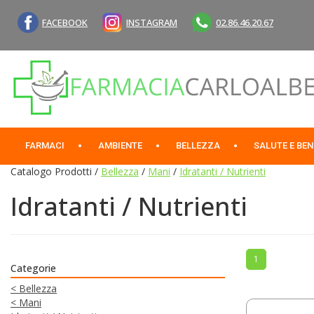
Passa
al
FACEBOOK
INSTAGRAM
02.86.46.20.67
contenuto
principale
Farmacia
Carlo
Alberto
Sas
FARMACI
AMBIENTE
BELLEZZA
SALUTE E BE
Catalogo Prodotti /
Bellezza
/
Mani
/
Idratanti / Nutrienti
Idratanti / Nutrienti
1
Categorie
<
Bellezza
<
Mani