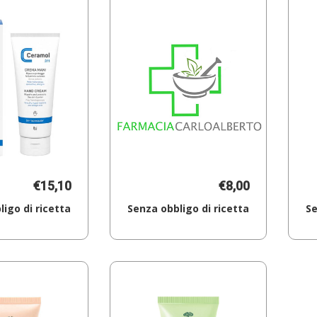
€15,10
€8,00
igo di ricetta
Senza obbligo di ricetta
Se
Aggiungi CERAMOL
Aggiungi CREMA
CREMA
MANI
MANI
50ML al
311
carrello
100ML al
carrello