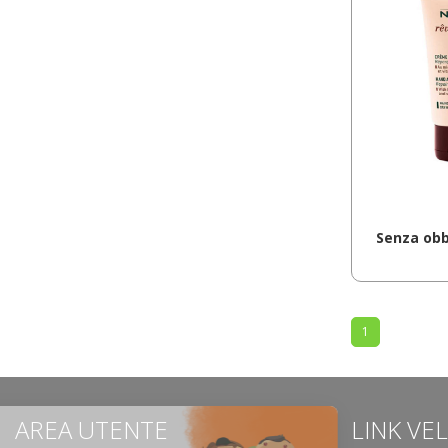
Senza obbl
1
AREA UTENTE
LINK VE