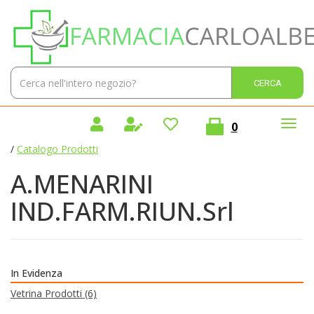
Passa
Farmacia
al
Carlo
contenuto
Alberto
principale
Sas
Cerca
Cerca 
Prodotto
prodotti
0
inseriti
/
Catalogo Prodotti
A.MENARINI
IND.FARM.RIUN.Srl
In Evidenza
Vetrina Prodotti
(6)