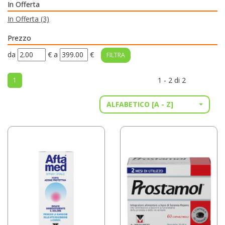
In Offerta
In Offerta
(3)
Prezzo
filtra
filtra
da
€
a
€
da
a
1 - 2 di 2
1
ALFABETICO [A - Z]