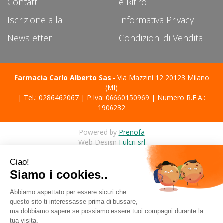
Contatti
e Ritiro
Iscrizione alla
Informativa Privacy
Newsletter
Condizioni di Vendita
Farmacia Carlo Alberto Sas
- Via Mazzini 12 20123 Milano
(MI)
|
Tel.: 0286462067
| P.Iva: 06660150969 | Numero R.E.A.:
1906232
Powered by
Prenofa
Web Design
Fulcri srl