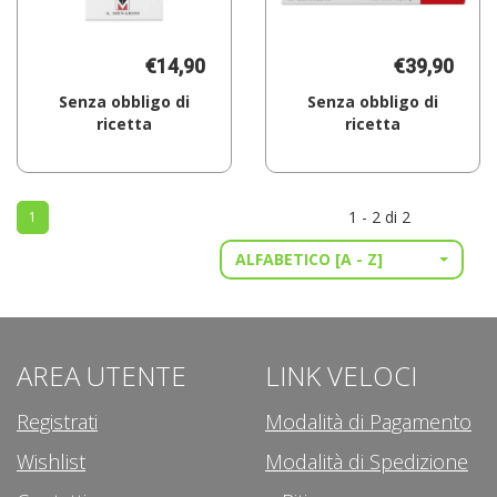
€14,90
€39,90
Senza obbligo di
Senza obbligo di
ricetta
ricetta
Aggiungi AFTAMED
Aggiungi PROS
SPRAY
60CPS
20ML al
MOLLI al
1 - 2 di 2
1
carrello
carrello
ALFABETICO [A - Z]
AREA UTENTE
LINK VELOCI
Registrati
Modalità di Pagamento
Wishlist
Modalità di Spedizione