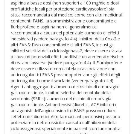
aspirina a basse dosi (non superiori a 100 mg/die o dosi
profilattiche locali per protezione cardiovascolare) sia
stata raccomandata dal medico; come con altri medicinali
contenenti FANS, la somministrazione concomitante di
flurbiprofene e aspirina non e' generalmente
raccomandata a causa del potenziale aumento di effetti
indesiderati (vedere paragrafo 4.4). Inibitori della Cox-2 e
altri FANS: l'uso concomitante di altri FANS, inclusi gli
inibitori selettivi della ciclossigenasi-2, deve essere evitata
a causa di potenziali effetti additivi e un aumentato rischio
di reazioni avverse (vedere paragrafo 4.4). Il Flurbiprofene
deve essere utilizzato con cautela in associazione con
anticoagulanti: i FANS possonopotenziare gli effetti degli
anticoagulanti come il warfarin (vedereparagrafo 4.4).
Agenti antiaggreganti: aumento del rischio di emorragia
gastrointestinale. Inibitori selettivi del reuptake della
serotonina(SSRIs): aumento del rischio di emorragia
gastrointestinale. Antipertensivi (diuretici, ACE inibitori e
antagonisti dell'angiotensina II):i FANS possono ridurre
l'effetto dei diuretici. Altri farmaci antiipertensivi possono
potenziare la nefrotossicita' causata dall'inibizionedella
cicloossigenasi, specialmente in pazienti con funzionalita'