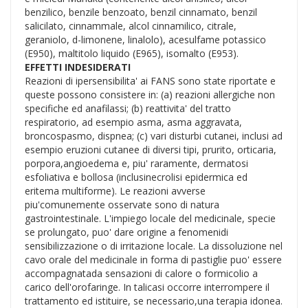
benzilico, benzile benzoato, benzil cinnamato, benzil
salicilato, cinnammale, alcol cinnamilico, citrale,
geraniolo, d-limonene, linalolo), acesulfame potassico
(E950), maltitolo liquido (E965), isomalto (E953).
EFFETTI INDESIDERATI
Reazioni di ipersensibilita' ai FANS sono state riportate e
queste possono consistere in: (a) reazioni allergiche non
specifiche ed anafilassi; (b) reattivita' del tratto
respiratorio, ad esempio asma, asma aggravata,
broncospasmo, dispnea; (c) vari disturbi cutanei, inclusi ad
esempio eruzioni cutanee di diversi tipi, prurito, orticaria,
porpora,angioedema e, piu' raramente, dermatosi
esfoliativa e bollosa (inclusinecrolisi epidermica ed
eritema multiforme). Le reazioni avverse
piu'comunemente osservate sono di natura
gastrointestinale. L'impiego locale del medicinale, specie
se prolungato, puo' dare origine a fenomenidi
sensibilizzazione o di irritazione locale. La dissoluzione nel
cavo orale del medicinale in forma di pastiglie puo' essere
accompagnatada sensazioni di calore o formicolio a
carico dell'orofaringe. In talicasi occorre interrompere il
trattamento ed istituire, se necessario,una terapia idonea.