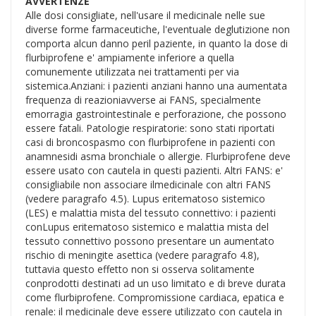
AVVERTENZE
Alle dosi consigliate, nell'usare il medicinale nelle sue
diverse forme farmaceutiche, l'eventuale deglutizione non
comporta alcun danno peril paziente, in quanto la dose di
flurbiprofene e' ampiamente inferiore a quella
comunemente utilizzata nei trattamenti per via
sistemica.Anziani: i pazienti anziani hanno una aumentata
frequenza di reazioniavverse ai FANS, specialmente
emorragia gastrointestinale e perforazione, che possono
essere fatali. Patologie respiratorie: sono stati riportati
casi di broncospasmo con flurbiprofene in pazienti con
anamnesidi asma bronchiale o allergie. Flurbiprofene deve
essere usato con cautela in questi pazienti. Altri FANS: e'
consigliabile non associare ilmedicinale con altri FANS
(vedere paragrafo 4.5). Lupus eritematoso sistemico
(LES) e malattia mista del tessuto connettivo: i pazienti
conLupus eritematoso sistemico e malattia mista del
tessuto connettivo possono presentare un aumentato
rischio di meningite asettica (vedere paragrafo 4.8),
tuttavia questo effetto non si osserva solitamente
conprodotti destinati ad un uso limitato e di breve durata
come flurbiprofene. Compromissione cardiaca, epatica e
renale: il medicinale deve essere utilizzato con cautela in