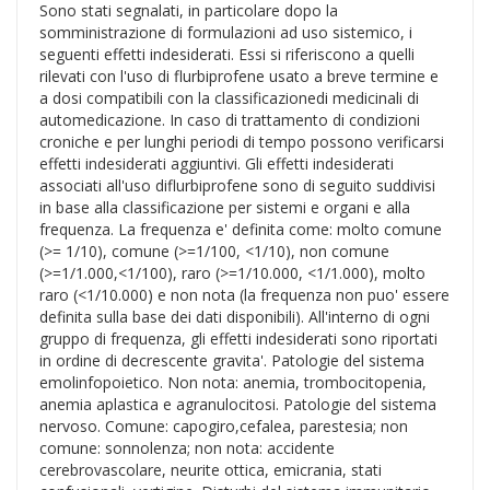
Sono stati segnalati, in particolare dopo la
somministrazione di formulazioni ad uso sistemico, i
seguenti effetti indesiderati. Essi si riferiscono a quelli
rilevati con l'uso di flurbiprofene usato a breve termine e
a dosi compatibili con la classificazionedi medicinali di
automedicazione. In caso di trattamento di condizioni
croniche e per lunghi periodi di tempo possono verificarsi
effetti indesiderati aggiuntivi. Gli effetti indesiderati
associati all'uso diflurbiprofene sono di seguito suddivisi
in base alla classificazione per sistemi e organi e alla
frequenza. La frequenza e' definita come: molto comune
(>= 1/10), comune (>=1/100, <1/10), non comune
(>=1/1.000,<1/100), raro (>=1/10.000, <1/1.000), molto
raro (<1/10.000) e non nota (la frequenza non puo' essere
definita sulla base dei dati disponibili). All'interno di ogni
gruppo di frequenza, gli effetti indesiderati sono riportati
in ordine di decrescente gravita'. Patologie del sistema
emolinfopoietico. Non nota: anemia, trombocitopenia,
anemia aplastica e agranulocitosi. Patologie del sistema
nervoso. Comune: capogiro,cefalea, parestesia; non
comune: sonnolenza; non nota: accidente
cerebrovascolare, neurite ottica, emicrania, stati