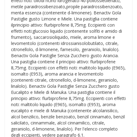
effetti noti: oliodi ricino idrogenato-40-poliossietilenato,
metile paraidrossibenzoato,propile paraidrossibenzoato,
menta essenza (contenente d-limonene). Benactiv Gola
Pastiglie gusto Limone e Miele. Una pastiglia contiene
ilprincipio attivo: flurbiprofene 8,75mg. Eccipienti con
effetti noti:glucosio liquido (contenente solfiti e amido di
frumento), saccarosioliquido, miele, aroma limone e
levomentolo (contenenti idrossianisolobutilato, citrale,
citronellolo, d-limonene, farnesolo, geraniolo, linalolo).
Benactiv Gola Pastiglie Senza Zucchero gusto Arancia.
Una pastiglia contiene il principio attivo: flurbiprofene
8,75mg. Eccipienti con effetti noti: maltitolo liquido (E965),
isomalto (E953), aroma arancia e levomentolo
(contenenti citrale, citronellolo, d-limonene, geraniolo,
linalolo). Benactiv Gola Pastiglie Senza Zucchero gusto
Eucalipto e Miele di Manuka. Una pastiglia contiene il
principio attivo: flurbiprofene 8,75mg. Eccipienti con effetti
noti: maltitolo liquido (E965), isomalto (E953), aroma
eucalipto e miele di Manuka (contenente alcolanisilico,
alcol benzilico, benzile benzoato, benzil cinnamato, benzil
salicilato, cinnammale, alcol cinnamilico, citrale,
geraniolo, d-limonene, linalolo). Per l'elenco completo
degli eccipienti, vedere paragrafo 6.1.