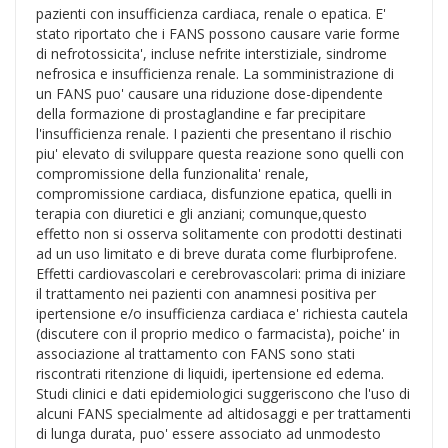
pazienti con insufficienza cardiaca, renale o epatica. E'
stato riportato che i FANS possono causare varie forme
di nefrotossicita', incluse nefrite interstiziale, sindrome
nefrosica e insufficienza renale. La somministrazione di
un FANS puo' causare una riduzione dose-dipendente
della formazione di prostaglandine e far precipitare
l'insufficienza renale. I pazienti che presentano il rischio
piu' elevato di sviluppare questa reazione sono quelli con
compromissione della funzionalita' renale,
compromissione cardiaca, disfunzione epatica, quelli in
terapia con diuretici e gli anziani; comunque,questo
effetto non si osserva solitamente con prodotti destinati
ad un uso limitato e di breve durata come flurbiprofene.
Effetti cardiovascolari e cerebrovascolari: prima di iniziare
il trattamento nei pazienti con anamnesi positiva per
ipertensione e/o insufficienza cardiaca e' richiesta cautela
(discutere con il proprio medico o farmacista), poiche' in
associazione al trattamento con FANS sono stati
riscontrati ritenzione di liquidi, ipertensione ed edema.
Studi clinici e dati epidemiologici suggeriscono che l'uso di
alcuni FANS specialmente ad altidosaggi e per trattamenti
di lunga durata, puo' essere associato ad unmodesto