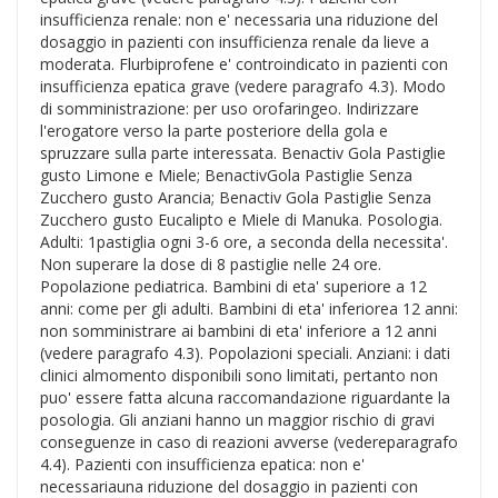
insufficienza renale: non e' necessaria una riduzione del
dosaggio in pazienti con insufficienza renale da lieve a
moderata. Flurbiprofene e' controindicato in pazienti con
insufficienza epatica grave (vedere paragrafo 4.3). Modo
di somministrazione: per uso orofaringeo. Indirizzare
l'erogatore verso la parte posteriore della gola e
spruzzare sulla parte interessata. Benactiv Gola Pastiglie
gusto Limone e Miele; BenactivGola Pastiglie Senza
Zucchero gusto Arancia; Benactiv Gola Pastiglie Senza
Zucchero gusto Eucalipto e Miele di Manuka. Posologia.
Adulti: 1pastiglia ogni 3-6 ore, a seconda della necessita'.
Non superare la dose di 8 pastiglie nelle 24 ore.
Popolazione pediatrica. Bambini di eta' superiore a 12
anni: come per gli adulti. Bambini di eta' inferiorea 12 anni:
non somministrare ai bambini di eta' inferiore a 12 anni
(vedere paragrafo 4.3). Popolazioni speciali. Anziani: i dati
clinici almomento disponibili sono limitati, pertanto non
puo' essere fatta alcuna raccomandazione riguardante la
posologia. Gli anziani hanno un maggior rischio di gravi
conseguenze in caso di reazioni avverse (vedereparagrafo
4.4). Pazienti con insufficienza epatica: non e'
necessariauna riduzione del dosaggio in pazienti con