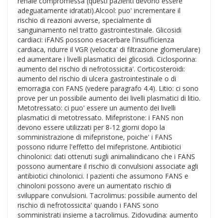
renale compromessa (questi pazienti devono essere
adeguatamente idratati).Alcool: puo' incrementare il
rischio di reazioni avverse, specialmente di
sanguinamento nel tratto gastrointestinale. Glicosidi
cardiaci: iFANS possono esacerbare l'insufficienza
cardiaca, ridurre il VGR (velocita' di filtrazione glomerulare)
ed aumentare i livelli plasmatici dei glicosidi. Ciclosporina:
aumento del rischio di nefrotossicita'. Corticosteroidi:
aumento del rischio di ulcera gastrointestinale o di
emorragia con FANS (vedere paragrafo 4.4). Litio: ci sono
prove per un possibile aumento dei livelli plasmatici di litio.
Metotressato: ci puo' essere un aumento dei livelli
plasmatici di metotressato. Mifepristone: i FANS non
devono essere utilizzati per 8-12 giorni dopo la
somministrazione di mifepristone, poiche' i FANS
possono ridurre l'effetto del mifepristone. Antibiotici
chinolonici: dati ottenuti sugli animaliindicano che i FANS
possono aumentare il rischio di convulsioni associate agli
antibiotici chinolonici. I pazienti che assumono FANS e
chinoloni possono avere un aumentato rischio di
sviluppare convulsioni. Tacrolimus: possibile aumento del
rischio di nefrotossicita' quando i FANS sono
somministrati insieme a tacrolimus. Zidovudina: aumento