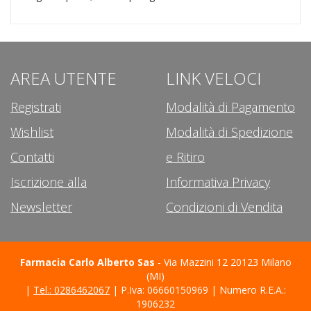
AREA UTENTE
LINK VELOCI
Registrati
Modalità di Pagamento
Wishlist
Modalità di Spedizione
Contatti
e Ritiro
Iscrizione alla
Informativa Privacy
Newsletter
Condizioni di Vendita
Farmacia Carlo Alberto Sas
- Via Mazzini 12 20123 Milano
(MI)
|
Tel.: 0286462067
| P.Iva: 06660150969 | Numero R.E.A.:
1906232