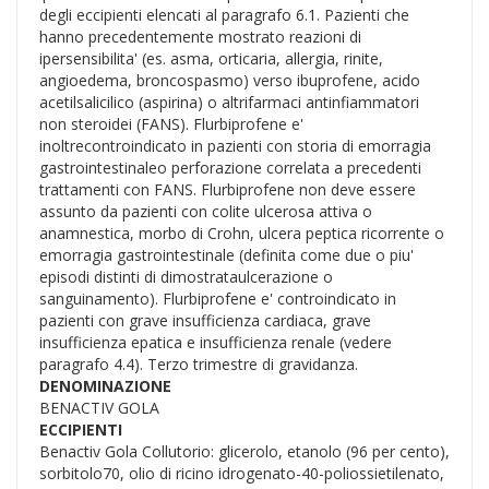
degli eccipienti elencati al paragrafo 6.1. Pazienti che
hanno precedentemente mostrato reazioni di
ipersensibilita' (es. asma, orticaria, allergia, rinite,
angioedema, broncospasmo) verso ibuprofene, acido
acetilsalicilico (aspirina) o altrifarmaci antinfiammatori
non steroidei (FANS). Flurbiprofene e'
inoltrecontroindicato in pazienti con storia di emorragia
gastrointestinaleo perforazione correlata a precedenti
trattamenti con FANS. Flurbiprofene non deve essere
assunto da pazienti con colite ulcerosa attiva o
anamnestica, morbo di Crohn, ulcera peptica ricorrente o
emorragia gastrointestinale (definita come due o piu'
episodi distinti di dimostrataulcerazione o
sanguinamento). Flurbiprofene e' controindicato in
pazienti con grave insufficienza cardiaca, grave
insufficienza epatica e insufficienza renale (vedere
paragrafo 4.4). Terzo trimestre di gravidanza.
DENOMINAZIONE
BENACTIV GOLA
ECCIPIENTI
Benactiv Gola Collutorio: glicerolo, etanolo (96 per cento),
sorbitolo70, olio di ricino idrogenato-40-poliossietilenato,