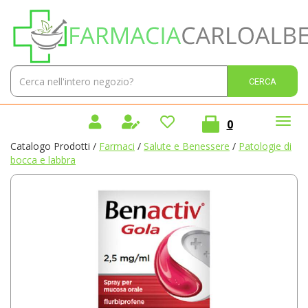
Passa
Farmacia
al
Carlo
contenuto
Alberto
principale
Sas
Cerca
Cerca 
Prodotto
prodotti
0
inseriti
Catalogo Prodotti /
Farmaci
/
Salute e Benessere
/
Patologie di
bocca e labbra