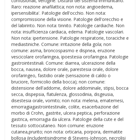
confusionali, vertigine. Disturbi del sistema immunitario.
Raro: reazione anafilattica; non nota: angioedema,
ipersensibilita'. Patologie dell'occhio. Non nota:
compromissione della visione. Patologie dell'orecchio e
del labirinto. Non nota: tinnito. Patologie cardiache. Non
nota: insufficienza cardiaca, edema. Patologie vascolari.
Non nota: ipertensione. Patologie respiratorie, toraciche e
mediastiniche. Comune: irritazione della gola; non
comune: asma, broncospasmo e dispnea, eruzione
vescicolare orofaringea, ipoestesia orofaringea. Patologie
gastrointestinali. Comune: diarrea, ulcerazione della
bocca, nausea, dolore orale, parestesia orale, dolore
orofaringeo, fastidio orale (sensazione di caldo o
bruciore, formicolio della bocca); non comune:
distensione dell'addome, dolore addominale, stipsi, bocca
secca, dispepsia, flatulenza, glossodinia, disgeusia,
disestesia orale, vomito; non nota: melena, ematemesi,
emorragiagastrointestinale, colite, esacerbazione del
morbo di Crohn, gastrite, ulcera peptica, perforazione
gastrica, emorragia da ulcera. Patologie della cute e del
tessuto sottocutaneo. Non comune: eruzione
cutanea,prurito; non nota: orticaria, porpora, dermatite
bollosa (includentisindrome di Stevens-Johnson, necrolisi