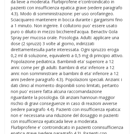
da lieve a moderata. Flurbiprofene e'controindicato in
pazienti con insufficienza epatica grave (vedere paragrafo
4.3). Modo di somministrazione: per uso orofaringeo.
Sciacquareo mantenere in bocca durante i gargarismi fino
a 1 minuto. Non ingerire. Il collutorio puo' essere usato
puro o diluito in mezzo bicchiered'acqua. Benactiv Gola
Spray per mucosa orale. Posologia. Adulti: applicare una
dose (2 spruzzi) 3 volte al giorno, indirizzati
direttamentesulla parte interessata. Ogni spruzzo eroga
0,2 ml di soluzione, equivalenti a 0,5 mg di principio attivo.
Popolazione pediatrica. Bambinidi eta' superiore a 12
anni: come per gli adulti. Bambini di eta' inferiore a 12
anni: non somministrare ai bambini di eta' inferiore a 12
anni (vedere paragrafo 4.3). Popolazioni speciali. Anziani: i
dati clinici al momento disponibili sono limitati, pertanto
non puo' essere fatta alcuna raccomandazione
riguardante la posologia. Gli anziani hannoun maggior
rischio di gravi conseguenze in caso di reazioni avverse
(vedere paragrafo 4.4). Pazienti con insufficienza epatica:
non e' necessaria una riduzione del dosaggio in pazienti
con insufficienza epaticada lieve a moderata.
Flurbiprofene e' controindicato in pazienti coninsufficienza
epatica grave (vedere paragrafo 4.3). Pazienti con