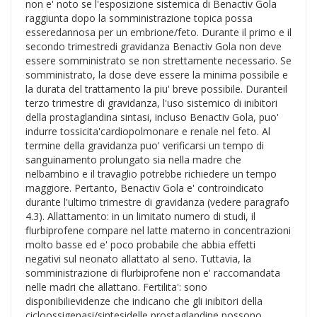
non e' noto se l'esposizione sistemica di Benactiv Gola
raggiunta dopo la somministrazione topica possa
esseredannosa per un embrione/feto. Durante il primo e il
secondo trimestredi gravidanza Benactiv Gola non deve
essere somministrato se non strettamente necessario. Se
somministrato, la dose deve essere la minima possibile e
la durata del trattamento la piu' breve possibile. Duranteil
terzo trimestre di gravidanza, l'uso sistemico di inibitori
della prostaglandina sintasi, incluso Benactiv Gola, puo'
indurre tossicita'cardiopolmonare e renale nel feto. Al
termine della gravidanza puo' verificarsi un tempo di
sanguinamento prolungato sia nella madre che
nelbambino e il travaglio potrebbe richiedere un tempo
maggiore. Pertanto, Benactiv Gola e' controindicato
durante l'ultimo trimestre di gravidanza (vedere paragrafo
4.3). Allattamento: in un limitato numero di studi, il
flurbiprofene compare nel latte materno in concentrazioni
molto basse ed e' poco probabile che abbia effetti
negativi sul neonato allattato al seno. Tuttavia, la
somministrazione di flurbiprofene non e' raccomandata
nelle madri che allattano. Fertilita': sono
disponibilievidenze che indicano che gli inibitori della
cicloossigenasi/sintesidelle prostaglandine possono