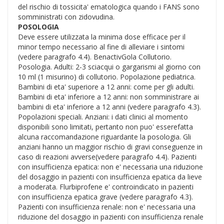
del rischio di tossicita' ematologica quando i FANS sono
somministrati con zidovudina.
POSOLOGIA
Deve essere utilizzata la minima dose efficace per il
minor tempo necessario al fine di alleviare i sintomi
(vedere paragrafo 4.4). BenactivGola Collutorio.
Posologia. Adulti: 2-3 sciacqui o gargarismi al giorno con
10 ml (1 misurino) di collutorio. Popolazione pediatrica.
Bambini di eta' superiore a 12 anni: come per gli adulti.
Bambini di eta' inferiore a 12 anni: non somministrare ai
bambini di eta' inferiore a 12 anni (vedere paragrafo 4.3).
Popolazioni speciali. Anziani: i dati clinici al momento
disponibili sono limitati, pertanto non puo' esserefatta
alcuna raccomandazione riguardante la posologia. Gli
anziani hanno un maggior rischio di gravi conseguenze in
caso di reazioni avverse(vedere paragrafo 4.4). Pazienti
con insufficienza epatica: non e' necessaria una riduzione
del dosaggio in pazienti con insufficienza epatica da lieve
a moderata. Flurbiprofene e' controindicato in pazienti
con insufficienza epatica grave (vedere paragrafo 4.3).
Pazienti con insufficienza renale: non e' necessaria una
riduzione del dosaggio in pazienti con insufficienza renale