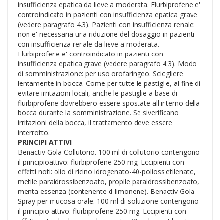
insufficienza epatica da lieve a moderata. Flurbiprofene e'
controindicato in pazienti con insufficienza epatica grave
(vedere paragrafo 4.3). Pazienti con insufficienza renale:
non e' necessaria una riduzione del dosaggio in pazienti
con insufficienza renale da lieve a moderata.
Flurbiprofene e' controindicato in pazienti con
insufficienza epatica grave (vedere paragrafo 4.3). Modo
di somministrazione: per uso orofaringeo. Sciogliere
lentamente in bocca. Come per tutte le pastiglie, al fine di
evitare irritazioni locali, anche le pastiglie a base di
flurbiprofene dovrebbero essere spostate all'interno della
bocca durante la somministrazione. Se siverificano
irritazioni della bocca, il trattamento deve essere
interrotto.
PRINCIPI ATTIVI
Benactiv Gola Collutorio. 100 ml di collutorio contengono
il principioattivo: flurbiprofene 250 mg. Eccipienti con
effetti noti: olio di ricino idrogenato-40-poliossietilenato,
metile paraidrossibenzoato, propile paraidrossibenzoato,
menta essenza (contenente d-limonene). Benactiv Gola
Spray per mucosa orale. 100 ml di soluzione contengono
il principio attivo: flurbiprofene 250 mg. Eccipienti con