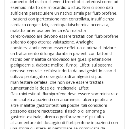
aumento del rischio di eventi trombotici arteriosi come ad
esempio infarto del miocardio o ictus. Non ci sono dati
sufficienti perescludere un rischio simile per flurbiprofene.
I pazienti con ipertensione non controllata, insufficienza
cardiaca congestizia, cardiopatiaischemica accertata,
malattia arteriosa periferica e/o malattia
cerebrovascolare devono essere trattati con flurbiprofene
soltanto dopo attenta valutazione. Analoghe
considerazioni devono essere effettuate prima di iniziare
un trattamento di lunga durata in pazienti con fattori di
rischio per malattia cardiovascolare (p.es. ipertensione,
iperlipidemia, diabete mellito, fumo). Effetti sul sistema
nervoso centrale: cefalea indotta da analgesici. In caso di
utilizzo prolungato o sregolatodi analgesici si puo'
manifestare cefalea, che non deve essere trattata
aumentando la dose del medicinale. Effetti
Gastrointestinali: flurbiprofene deve essere somministrato
con cautela a pazienti con anamnesidi ulcera peptica e
altre malattie gastrointestinali poiche' tali condizioni
possono essere riacutizzate. Il rischio di emorragia
gastrointestinale, ulcera o perforazione e' piu' alto
all'aumentare del dosaggio di flurbiprofene in pazienti con
una storia di ulcera, in particolare se complicata da