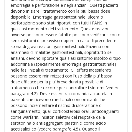
emorragia e perforazione e negli anziani. Questi pazienti
devono iniziare il trattamento con la piu' bassa dose
disponibile. Emorragia gastrointestinale, ulcera o
perforazione sono stati riportati con tutti i FANS in
qualsiasi momento del trattamento. Queste reazioni
avverse possono essere fatali e possono verificarsi con o
senzasintomi di preavviso oppure in caso di precedente
storia di gravi reazioni gastrointestinali. Pazienti con
anamnesi di malattie gastrointestinali, soprattutto se
anziani, devono riportare qualsiasi sintomo insolito di tipo
addominale (specialmente emorragia gastrointestinale)
nelle fasi iniziali di trattamento. Gli effetti indesiderati
possono essere minimizzati con l'uso della piu' bassa
dose efficace per la piu' breve durata possibile di
trattamento che occorre per controllare i sintomi (vedere
paragrafo 4.2). Deve essere raccomandata cautela in
pazienti che ricevono medicinali concomitanti che
possono incrementare il rischio di ulcerazione o
sanguinamento, quali corticosteroidi orali, anticoagulanti
come warfarin, inibitori selettivi del reuptake della
serotonina o antiaggreganti piastrinici come acido
acetilsalicilico (vedere paragrafo 4.5). Quando il