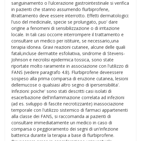
sanguinamento o l'ulcerazione gastrointestinale si verifica
in pazienti che stanno assumendo flurbiprofene,
iltrattamento deve essere interrotto. Effetti dermatologici:
l'uso del medicinale, specie se prolungato, puo' dare
origine a fenomeni di sensibilizzazione o di irritazione
locale. In tali casi occorre interrompere il trattamento e
consultare un medico per istituire, se necessario,una
terapia idonea. Gravi reazioni cutanee, alcune delle quali
fatali,incluse dermatite esfoliativa, sindrome di Stevens-
Johnson e necrolisi epidermica tossica, sono state
riportate molto raramente in associazione con l'utilizzo di
FANS (vedere paragrafo 4.8). Flurbiprofene deveessere
sospeso alla prima comparsa di eruzione cutanea, lesioni
dellemucose o qualsiasi altro segno di ipersensibilita'.
Infezioni: poiche' sono stati descritti casi isolati di
esacerbazione dell'infiammazione correlata ad infezioni
(ad es. sviluppo di fascite necrotizzante) inassociazione
temporale con l'utilizzo sistemico di farmaci appartenenti
alla classe dei FANS, si raccomanda ai pazienti di
consultare immediatamente un medico in caso di
comparsa o peggioramento dei segni di un'infezione
batterica durante la terapia a base di flurbiprofene.