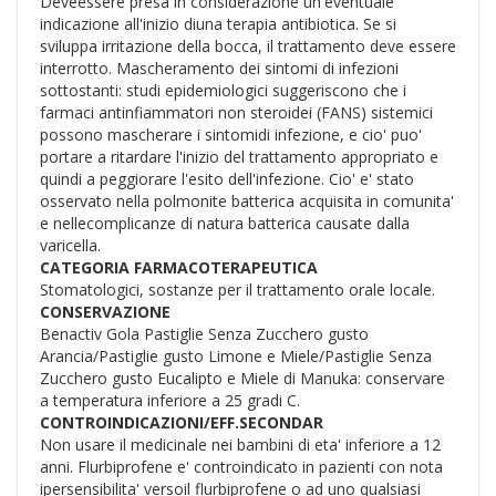
Deveessere presa in considerazione un'eventuale
indicazione all'inizio diuna terapia antibiotica. Se si
sviluppa irritazione della bocca, il trattamento deve essere
interrotto. Mascheramento dei sintomi di infezioni
sottostanti: studi epidemiologici suggeriscono che i
farmaci antinfiammatori non steroidei (FANS) sistemici
possono mascherare i sintomidi infezione, e cio' puo'
portare a ritardare l'inizio del trattamento appropriato e
quindi a peggiorare l'esito dell'infezione. Cio' e' stato
osservato nella polmonite batterica acquisita in comunita'
e nellecomplicanze di natura batterica causate dalla
varicella.
CATEGORIA FARMACOTERAPEUTICA
Stomatologici, sostanze per il trattamento orale locale.
CONSERVAZIONE
Benactiv Gola Pastiglie Senza Zucchero gusto
Arancia/Pastiglie gusto Limone e Miele/Pastiglie Senza
Zucchero gusto Eucalipto e Miele di Manuka: conservare
a temperatura inferiore a 25 gradi C.
CONTROINDICAZIONI/EFF.SECONDAR
Non usare il medicinale nei bambini di eta' inferiore a 12
anni. Flurbiprofene e' controindicato in pazienti con nota
ipersensibilita' versoil flurbiprofene o ad uno qualsiasi