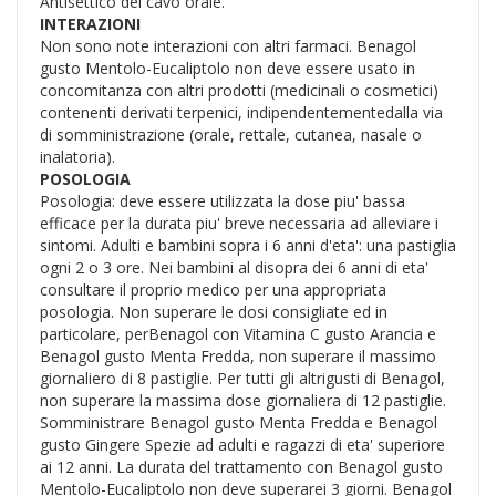
Antisettico del cavo orale.
INTERAZIONI
Non sono note interazioni con altri farmaci. Benagol
gusto Mentolo-Eucaliptolo non deve essere usato in
concomitanza con altri prodotti (medicinali o cosmetici)
contenenti derivati terpenici, indipendentementedalla via
di somministrazione (orale, rettale, cutanea, nasale o
inalatoria).
POSOLOGIA
Posologia: deve essere utilizzata la dose piu' bassa
efficace per la durata piu' breve necessaria ad alleviare i
sintomi. Adulti e bambini sopra i 6 anni d'eta': una pastiglia
ogni 2 o 3 ore. Nei bambini al disopra dei 6 anni di eta'
consultare il proprio medico per una appropriata
posologia. Non superare le dosi consigliate ed in
particolare, perBenagol con Vitamina C gusto Arancia e
Benagol gusto Menta Fredda, non superare il massimo
giornaliero di 8 pastiglie. Per tutti gli altrigusti di Benagol,
non superare la massima dose giornaliera di 12 pastiglie.
Somministrare Benagol gusto Menta Fredda e Benagol
gusto Gingere Spezie ad adulti e ragazzi di eta' superiore
ai 12 anni. La durata del trattamento con Benagol gusto
Mentolo-Eucaliptolo non deve superarei 3 giorni. Benagol