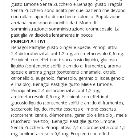
gusto Limone Senza Zucchero e Benagol gusto Fragola
Senza Zucchero sono adatti per quei pazienti che devono
controllarel'apporto di zuccheri e calorico. Popolazione
anziana: non sono disponibili dati. Modo di
somministrazione: somministrazione oromucosale. La
pastiglia va disciolta lentamente in bocca.
PRINCIPI ATTIVI
Benagol Pastiglie gusto Ginger e Spezie. Principi attivi:
2,4-diclorobenzil alcool 1,2 mg; amilmetacresolo 0,6 mg.
Eccipienti con effetti noti: saccarosio liquido, glucosio
liquido (contenente solfiti e amido di frumento), aroma
spezie e aroma ginger (contenenti cinnamale, citrale,
citronellolo, eugenolo, farnesolo, geraniolo, isoeugenolo
e linalolo). Benagol Pastiglie gusto Miele e Limone.
Principi attivi: 2,4-diclorobenzil alcool 1,2 mg;
amilmetacresolo 0,6 mg. Eccipienti con effettinoti:
glucosio liquido (contenente solfiti e amido di frumento),
saccarosio liquido, menta essenza e limone essenza
(contenenti citrale, d-limonene, geraniolo e linalolo), miele
(zucchero invertito). Benagol Pastiglie gusto Limone
Senza Zucchero. Principi attivi: 2,4-diclorobenzil alcool 1,2
mg; amilmetacresolo 0,6 mg. Eccipienti con effetti