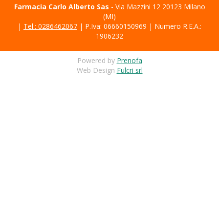
Farmacia Carlo Alberto Sas
- Via Mazzini 12 20123 Milano
(MI)
|
Tel.: 0286462067
| P.Iva: 06660150969 | Numero R.E.A.:
1906232
Powered by
Prenofa
Web Design
Fulcri srl