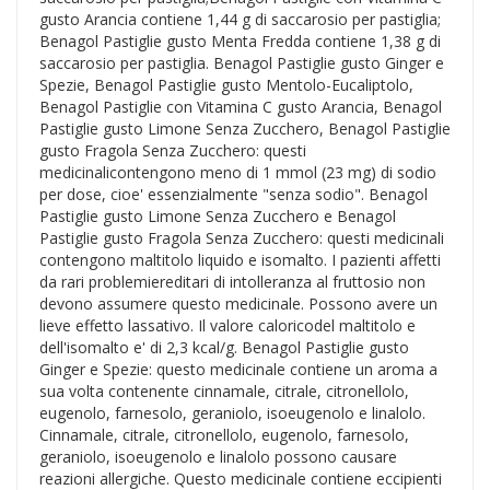
gusto Arancia contiene 1,44 g di saccarosio per pastiglia;
Benagol Pastiglie gusto Menta Fredda contiene 1,38 g di
saccarosio per pastiglia. Benagol Pastiglie gusto Ginger e
Spezie, Benagol Pastiglie gusto Mentolo-Eucaliptolo,
Benagol Pastiglie con Vitamina C gusto Arancia, Benagol
Pastiglie gusto Limone Senza Zucchero, Benagol Pastiglie
gusto Fragola Senza Zucchero: questi
medicinalicontengono meno di 1 mmol (23 mg) di sodio
per dose, cioe' essenzialmente "senza sodio". Benagol
Pastiglie gusto Limone Senza Zucchero e Benagol
Pastiglie gusto Fragola Senza Zucchero: questi medicinali
contengono maltitolo liquido e isomalto. I pazienti affetti
da rari problemiereditari di intolleranza al fruttosio non
devono assumere questo medicinale. Possono avere un
lieve effetto lassativo. Il valore caloricodel maltitolo e
dell'isomalto e' di 2,3 kcal/g. Benagol Pastiglie gusto
Ginger e Spezie: questo medicinale contiene un aroma a
sua volta contenente cinnamale, citrale, citronellolo,
eugenolo, farnesolo, geraniolo, isoeugenolo e linalolo.
Cinnamale, citrale, citronellolo, eugenolo, farnesolo,
geraniolo, isoeugenolo e linalolo possono causare
reazioni allergiche. Questo medicinale contiene eccipienti