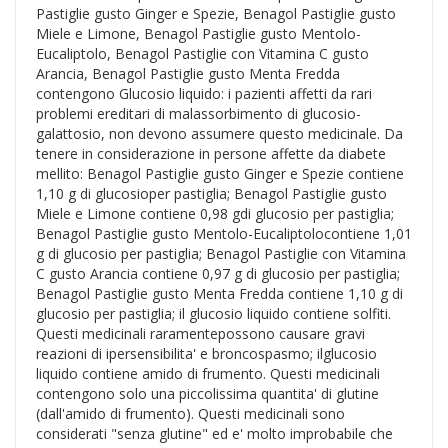
Pastiglie gusto Ginger e Spezie, Benagol Pastiglie gusto
Miele e Limone, Benagol Pastiglie gusto Mentolo-
Eucaliptolo, Benagol Pastiglie con Vitamina C gusto
Arancia, Benagol Pastiglie gusto Menta Fredda
contengono Glucosio liquido: i pazienti affetti da rari
problemi ereditari di malassorbimento di glucosio-
galattosio, non devono assumere questo medicinale. Da
tenere in considerazione in persone affette da diabete
mellito: Benagol Pastiglie gusto Ginger e Spezie contiene
1,10 g di glucosioper pastiglia; Benagol Pastiglie gusto
Miele e Limone contiene 0,98 gdi glucosio per pastiglia;
Benagol Pastiglie gusto Mentolo-Eucaliptolocontiene 1,01
g di glucosio per pastiglia; Benagol Pastiglie con Vitamina
C gusto Arancia contiene 0,97 g di glucosio per pastiglia;
Benagol Pastiglie gusto Menta Fredda contiene 1,10 g di
glucosio per pastiglia; il glucosio liquido contiene solfiti.
Questi medicinali raramentepossono causare gravi
reazioni di ipersensibilita' e broncospasmo; ilglucosio
liquido contiene amido di frumento. Questi medicinali
contengono solo una piccolissima quantita' di glutine
(dall'amido di frumento). Questi medicinali sono
considerati "senza glutine" ed e' molto improbabile che