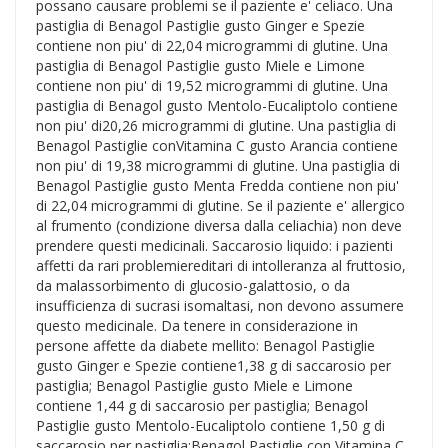
possano causare problemi se il paziente e' celiaco. Una
pastiglia di Benagol Pastiglie gusto Ginger e Spezie
contiene non piu' di 22,04 microgrammi di glutine. Una
pastiglia di Benagol Pastiglie gusto Miele e Limone
contiene non piu' di 19,52 microgrammi di glutine. Una
pastiglia di Benagol gusto Mentolo-Eucaliptolo contiene
non piu' di20,26 microgrammi di glutine. Una pastiglia di
Benagol Pastiglie conVitamina C gusto Arancia contiene
non piu' di 19,38 microgrammi di glutine. Una pastiglia di
Benagol Pastiglie gusto Menta Fredda contiene non piu'
di 22,04 microgrammi di glutine. Se il paziente e' allergico
al frumento (condizione diversa dalla celiachia) non deve
prendere questi medicinali. Saccarosio liquido: i pazienti
affetti da rari problemiereditari di intolleranza al fruttosio,
da malassorbimento di glucosio-galattosio, o da
insufficienza di sucrasi isomaltasi, non devono assumere
questo medicinale. Da tenere in considerazione in
persone affette da diabete mellito: Benagol Pastiglie
gusto Ginger e Spezie contiene1,38 g di saccarosio per
pastiglia; Benagol Pastiglie gusto Miele e Limone
contiene 1,44 g di saccarosio per pastiglia; Benagol
Pastiglie gusto Mentolo-Eucaliptolo contiene 1,50 g di
saccarosio per pastiglia;Benagol Pastiglie con Vitamina C