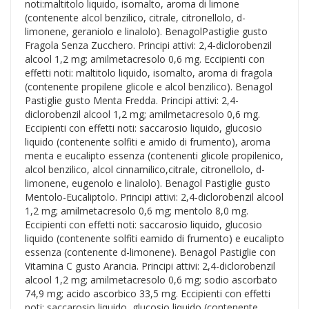
noti:maltitolo liquido, isomalto, aroma di limone
(contenente alcol benzilico, citrale, citronellolo, d-
limonene, geraniolo e linalolo). BenagolPastiglie gusto
Fragola Senza Zucchero. Principi attivi: 2,4-diclorobenzil
alcool 1,2 mg; amilmetacresolo 0,6 mg. Eccipienti con
effetti noti: maltitolo liquido, isomalto, aroma di fragola
(contenente propilene glicole e alcol benzilico). Benagol
Pastiglie gusto Menta Fredda. Principi attivi: 2,4-
diclorobenzil alcool 1,2 mg; amilmetacresolo 0,6 mg.
Eccipienti con effetti noti: saccarosio liquido, glucosio
liquido (contenente solfiti e amido di frumento), aroma
menta e eucalipto essenza (contenenti glicole propilenico,
alcol benzilico, alcol cinnamilico,citrale, citronellolo, d-
limonene, eugenolo e linalolo). Benagol Pastiglie gusto
Mentolo-Eucaliptolo. Principi attivi: 2,4-diclorobenzil alcool
1,2 mg; amilmetacresolo 0,6 mg; mentolo 8,0 mg.
Eccipienti con effetti noti: saccarosio liquido, glucosio
liquido (contenente solfiti eamido di frumento) e eucalipto
essenza (contenente d-limonene). Benagol Pastiglie con
Vitamina C gusto Arancia. Principi attivi: 2,4-diclorobenzil
alcool 1,2 mg; amilmetacresolo 0,6 mg; sodio ascorbato
74,9 mg; acido ascorbico 33,5 mg. Eccipienti con effetti
noti: saccarosio liquido, glucosio liquido (contenente