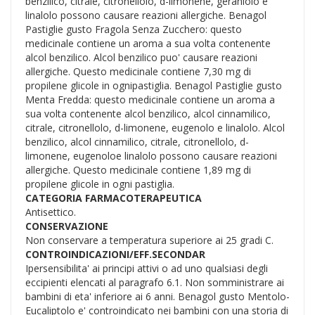
benzilico, citrale, citronellolo, d-limonene, geraniolo e
linalolo possono causare reazioni allergiche. Benagol
Pastiglie gusto Fragola Senza Zucchero: questo
medicinale contiene un aroma a sua volta contenente
alcol benzilico. Alcol benzilico puo' causare reazioni
allergiche. Questo medicinale contiene 7,30 mg di
propilene glicole in ognipastiglia. Benagol Pastiglie gusto
Menta Fredda: questo medicinale contiene un aroma a
sua volta contenente alcol benzilico, alcol cinnamilico,
citrale, citronellolo, d-limonene, eugenolo e linalolo. Alcol
benzilico, alcol cinnamilico, citrale, citronellolo, d-
limonene, eugenoloe linalolo possono causare reazioni
allergiche. Questo medicinale contiene 1,89 mg di
propilene glicole in ogni pastiglia.
CATEGORIA FARMACOTERAPEUTICA
Antisettico.
CONSERVAZIONE
Non conservare a temperatura superiore ai 25 gradi C.
CONTROINDICAZIONI/EFF.SECONDAR
Ipersensibilita' ai principi attivi o ad uno qualsiasi degli
eccipienti elencati al paragrafo 6.1. Non somministrare ai
bambini di eta' inferiore ai 6 anni. Benagol gusto Mentolo-
Eucaliptolo e' controindicato nei bambini con una storia di