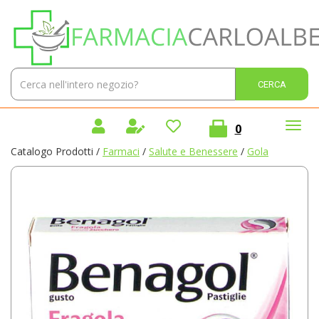
Passa
Farmacia
al
Carlo
contenuto
Alberto
principale
Sas
Cerca
Cerca 
Prodotto
prodotti
0
inseriti
Catalogo Prodotti /
Farmaci
/
Salute e Benessere
/
Gola