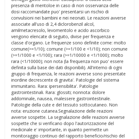
presenza di mentoloe in caso di non osservanza delle
dosi raccomandate puo' presentarsi un rischio di
convulsioni nei bambini e nei neonati. Le reazioni avverse
associate all'uso di 2,4 diclorobenzil alcol,
amilmetacresolo, levomentolo e acido ascorbico
vengono elencate di seguito, divise per frequenza e
classe d'organo. Le frequenze sono definite come: molto
comune(>=1/10); comune (>=1/100 e <1/10); non comune
(>=1/1000 e <1/100); rara (>=1/10000 e <1/1000); molto
rara (<1/10000); non nota (la frequenza non puo' essere
definita sulla base dei dati disponibili). All'interno di ogni
gruppo di frequenza, le reazioni avverse sono presentate
inordine decrescente di gravita'. Patologie del sistema
immunitario. Rara: ipersensibilita'. Patologie
gastrointestinali. Rara: glossiti; nonnota: dolore
addominale, nausea, malessere gastrointestinale.
Patologie della cute e del tessuto sottocutaneo. Non
nota: eruzione cutanea.Segnalazione delle reazioni
avverse sospette. La segnalazione delle reazioni avverse
sospette che si verificano dopo l'autorizzazione del
medicinale e' importante, in quanto permette un
monitoraggio continuo del rapporto beneficio/rischio del