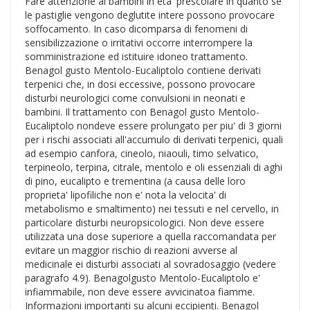
Fare attenzione ai bambini in eta' prescolare in quanto se
le pastiglie vengono deglutite intere possono provocare
soffocamento. In caso dicomparsa di fenomeni di
sensibilizzazione o irritativi occorre interrompere la
somministrazione ed istituire idoneo trattamento.
Benagol gusto Mentolo-Eucaliptolo contiene derivati
terpenici che, in dosi eccessive, possono provocare
disturbi neurologici come convulsioni in neonati e
bambini. Il trattamento con Benagol gusto Mentolo-
Eucaliptolo nondeve essere prolungato per piu' di 3 giorni
per i rischi associati all'accumulo di derivati terpenici, quali
ad esempio canfora, cineolo, niaouli, timo selvatico,
terpineolo, terpina, citrale, mentolo e oli essenziali di aghi
di pino, eucalipto e trementina (a causa delle loro
proprieta' lipofiliche non e' nota la velocita' di
metabolismo e smaltimento) nei tessuti e nel cervello, in
particolare disturbi neuropsicologici. Non deve essere
utilizzata una dose superiore a quella raccomandata per
evitare un maggior rischio di reazioni avverse al
medicinale ei disturbi associati al sovradosaggio (vedere
paragrafo 4.9). Benagolgusto Mentolo-Eucaliptolo e'
infiammabile, non deve essere avvicinatoa fiamme.
Informazioni importanti su alcuni eccipienti. Benagol