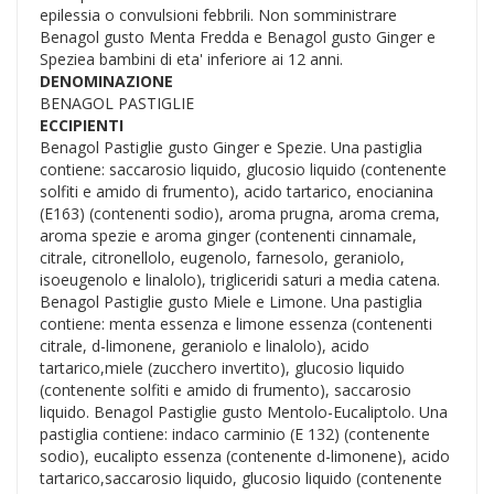
epilessia o convulsioni febbrili. Non somministrare
Benagol gusto Menta Fredda e Benagol gusto Ginger e
Speziea bambini di eta' inferiore ai 12 anni.
DENOMINAZIONE
BENAGOL PASTIGLIE
ECCIPIENTI
Benagol Pastiglie gusto Ginger e Spezie. Una pastiglia
contiene: saccarosio liquido, glucosio liquido (contenente
solfiti e amido di frumento), acido tartarico, enocianina
(E163) (contenenti sodio), aroma prugna, aroma crema,
aroma spezie e aroma ginger (contenenti cinnamale,
citrale, citronellolo, eugenolo, farnesolo, geraniolo,
isoeugenolo e linalolo), trigliceridi saturi a media catena.
Benagol Pastiglie gusto Miele e Limone. Una pastiglia
contiene: menta essenza e limone essenza (contenenti
citrale, d-limonene, geraniolo e linalolo), acido
tartarico,miele (zucchero invertito), glucosio liquido
(contenente solfiti e amido di frumento), saccarosio
liquido. Benagol Pastiglie gusto Mentolo-Eucaliptolo. Una
pastiglia contiene: indaco carminio (E 132) (contenente
sodio), eucalipto essenza (contenente d-limonene), acido
tartarico,saccarosio liquido, glucosio liquido (contenente