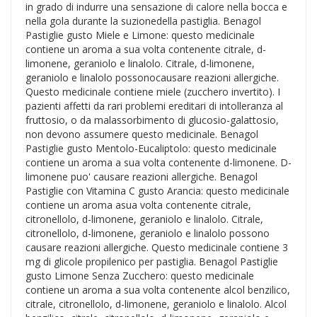
in grado di indurre una sensazione di calore nella bocca e
nella gola durante la suzionedella pastiglia. Benagol
Pastiglie gusto Miele e Limone: questo medicinale
contiene un aroma a sua volta contenente citrale, d-
limonene, geraniolo e linalolo. Citrale, d-limonene,
geraniolo e linalolo possonocausare reazioni allergiche.
Questo medicinale contiene miele (zucchero invertito). I
pazienti affetti da rari problemi ereditari di intolleranza al
fruttosio, o da malassorbimento di glucosio-galattosio,
non devono assumere questo medicinale. Benagol
Pastiglie gusto Mentolo-Eucaliptolo: questo medicinale
contiene un aroma a sua volta contenente d-limonene. D-
limonene puo' causare reazioni allergiche. Benagol
Pastiglie con Vitamina C gusto Arancia: questo medicinale
contiene un aroma asua volta contenente citrale,
citronellolo, d-limonene, geraniolo e linalolo. Citrale,
citronellolo, d-limonene, geraniolo e linalolo possono
causare reazioni allergiche. Questo medicinale contiene 3
mg di glicole propilenico per pastiglia. Benagol Pastiglie
gusto Limone Senza Zucchero: questo medicinale
contiene un aroma a sua volta contenente alcol benzilico,
citrale, citronellolo, d-limonene, geraniolo e linalolo. Alcol