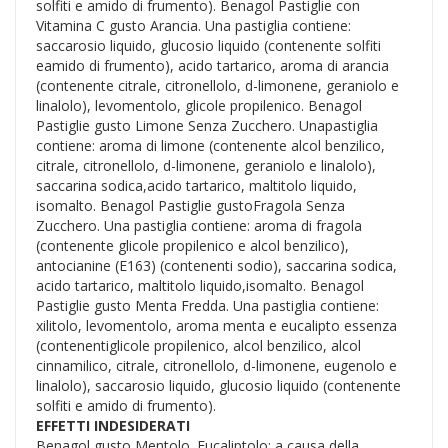
solfiti e amido di frumento). Benagol Pastiglie con
Vitamina C gusto Arancia. Una pastiglia contiene:
saccarosio liquido, glucosio liquido (contenente solfiti
eamido di frumento), acido tartarico, aroma di arancia
(contenente citrale, citronellolo, d-limonene, geraniolo e
linalolo), levomentolo, glicole propilenico. Benagol
Pastiglie gusto Limone Senza Zucchero. Unapastiglia
contiene: aroma di limone (contenente alcol benzilico,
citrale, citronellolo, d-limonene, geraniolo e linalolo),
saccarina sodica,acido tartarico, maltitolo liquido,
isomalto. Benagol Pastiglie gustoFragola Senza
Zucchero. Una pastiglia contiene: aroma di fragola
(contenente glicole propilenico e alcol benzilico),
antocianine (E163) (contenenti sodio), saccarina sodica,
acido tartarico, maltitolo liquido,isomalto. Benagol
Pastiglie gusto Menta Fredda. Una pastiglia contiene:
xilitolo, levomentolo, aroma menta e eucalipto essenza
(contenentiglicole propilenico, alcol benzilico, alcol
cinnamilico, citrale, citronellolo, d-limonene, eugenolo e
linalolo), saccarosio liquido, glucosio liquido (contenente
solfiti e amido di frumento).
EFFETTI INDESIDERATI
Benagol gusto Mentolo. Eucaliptolo: a causa della