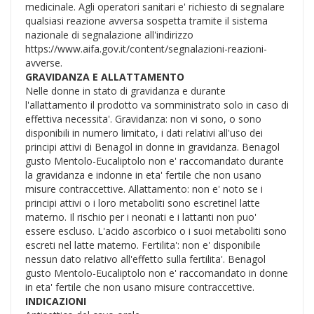
medicinale. Agli operatori sanitari e' richiesto di segnalare
qualsiasi reazione avversa sospetta tramite il sistema
nazionale di segnalazione all'indirizzo
https://www.aifa.gov.it/content/segnalazioni-reazioni-
avverse.
GRAVIDANZA E ALLATTAMENTO
Nelle donne in stato di gravidanza e durante
l'allattamento il prodotto va somministrato solo in caso di
effettiva necessita'. Gravidanza: non vi sono, o sono
disponibili in numero limitato, i dati relativi all'uso dei
principi attivi di Benagol in donne in gravidanza. Benagol
gusto Mentolo-Eucaliptolo non e' raccomandato durante
la gravidanza e indonne in eta' fertile che non usano
misure contraccettive. Allattamento: non e' noto se i
principi attivi o i loro metaboliti sono escretinel latte
materno. Il rischio per i neonati e i lattanti non puo'
essere escluso. L'acido ascorbico o i suoi metaboliti sono
escreti nel latte materno. Fertilita': non e' disponibile
nessun dato relativo all'effetto sulla fertilita'. Benagol
gusto Mentolo-Eucaliptolo non e' raccomandato in donne
in eta' fertile che non usano misure contraccettive.
INDICAZIONI