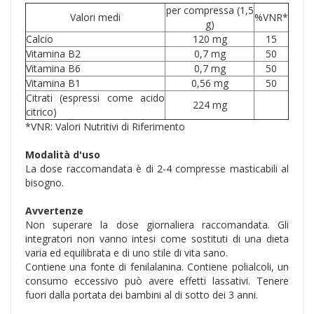
per compressa (1,5
Valori medi
%VNR*
g)
Calcio
120 mg
15
Vitamina B2
0,7 mg
50
Vitamina B6
0,7 mg
50
Vitamina B1
0,56 mg
50
Citrati (espressi come acido
224 mg
citrico)
*VNR: Valori Nutritivi di Riferimento
Modalità d'uso
La dose raccomandata è di 2-4 compresse masticabili al
bisogno.
Avvertenze
Non superare la dose giornaliera raccomandata. Gli
integratori non vanno intesi come sostituti di una dieta
varia ed equilibrata e di uno stile di vita sano.
Contiene una fonte di fenilalanina. Contiene polialcoli, un
consumo eccessivo può avere effetti lassativi. Tenere
fuori dalla portata dei bambini al di sotto dei 3 anni.