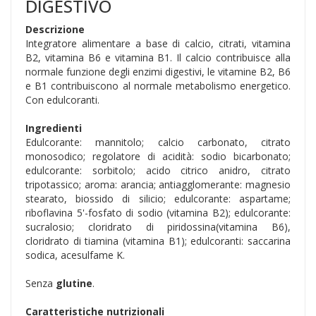
DIGESTIVO
Descrizione
Integratore alimentare a base di calcio, citrati, vitamina
B2, vitamina B6 e vitamina B1. Il calcio contribuisce alla
normale funzione degli enzimi digestivi, le vitamine B2, B6
e B1 contribuiscono al normale metabolismo energetico.
Con edulcoranti.
Ingredienti
Edulcorante: mannitolo; calcio carbonato, citrato
monosodico; regolatore di acidità: sodio bicarbonato;
edulcorante: sorbitolo; acido citrico anidro, citrato
tripotassico; aroma: arancia; antiagglomerante: magnesio
stearato, biossido di silicio; edulcorante: aspartame;
riboflavina 5'-fosfato di sodio (vitamina B2); edulcorante:
sucralosio; cloridrato di piridossina(vitamina B6),
cloridrato di tiamina (vitamina B1); edulcoranti: saccarina
sodica, acesulfame K.
Senza
glutine
.
Caratteristiche nutrizionali