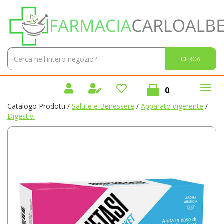
Passa
Farmacia
al
Carlo
contenuto
Alberto
principale
Sas
Cerca
Cerca 
Prodotto
prodotti
0
inseriti
Catalogo Prodotti /
Salute e Benessere
/
Apparato digerente
/
Digestivi