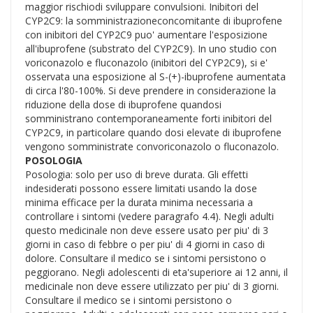
maggior rischiodi sviluppare convulsioni. Inibitori del
CYP2C9: la somministrazioneconcomitante di ibuprofene
con inibitori del CYP2C9 puo' aumentare l'esposizione
all'ibuprofene (substrato del CYP2C9). In uno studio con
voriconazolo e fluconazolo (inibitori del CYP2C9), si e'
osservata una esposizione al S-(+)-ibuprofene aumentata
di circa l'80-100%. Si deve prendere in considerazione la
riduzione della dose di ibuprofene quandosi
somministrano contemporaneamente forti inibitori del
CYP2C9, in particolare quando dosi elevate di ibuprofene
vengono somministrate convoriconazolo o fluconazolo.
POSOLOGIA
Posologia: solo per uso di breve durata. Gli effetti
indesiderati possono essere limitati usando la dose
minima efficace per la durata minima necessaria a
controllare i sintomi (vedere paragrafo 4.4). Negli adulti
questo medicinale non deve essere usato per piu' di 3
giorni in caso di febbre o per piu' di 4 giorni in caso di
dolore. Consultare il medico se i sintomi persistono o
peggiorano. Negli adolescenti di eta'superiore ai 12 anni, il
medicinale non deve essere utilizzato per piu' di 3 giorni.
Consultare il medico se i sintomi persistono o