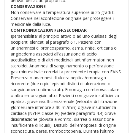
derivati dell'acido propionico.
CONSERVAZIONE
Non conservare a temperatura superiore ai 25 gradi C.
Conservare nellaconfezione originale per proteggere il
medicinale dalla luce.
CONTROINDICAZIONI/EFF.SECONDAR
Ipersensibilita' al principio attivo o ad uno qualsiasi degli
eccipienti elencati al paragrafo 6.1. Pazienti con
un'anamnesi di broncospasmo, asma, rinite, orticaria o
angioedema associati all'assunzione di acido
acetilsalicilico o di altri medicinali antinfiammatori non
steroidei. Anamnesi di sanguinamento o perforazione
gastrointestinale correlati a precedente terapia con FANS.
Presenza o anamnesi di ulcera peptica/emorragia
ricorrente (due o piu' episodi distinti di ulcerazione o
sanguinamento dimostrati). Emorragia cerebrovascolare
o altra emorragiain atto. Pazienti con grave insufficienza
epatica, grave insufficienzarenale (velocita' di filtrazione
glomerulare inferiore a 30 ml/min) ograve insufficienza
cardiaca (NYHA classe IV) (vedere paragrafo 4.4).Grave
disidratazione (dovuta a vomito, diarrea o assunzione
insufficiente di liquidi). Disturbi dell'emopoiesi di origine
sconosciuta, peres. trombocitopenia. Durante l'ultimo