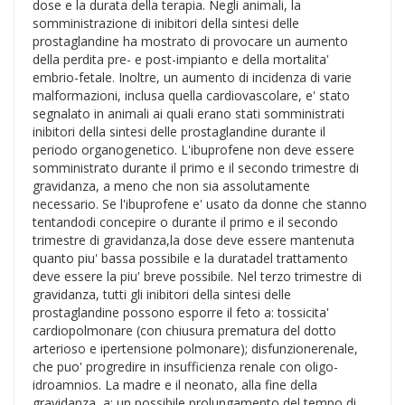
dose e la durata della terapia. Negli animali, la
somministrazione di inibitori della sintesi delle
prostaglandine ha mostrato di provocare un aumento
della perdita pre- e post-impianto e della mortalita'
embrio-fetale. Inoltre, un aumento di incidenza di varie
malformazioni, inclusa quella cardiovascolare, e' stato
segnalato in animali ai quali erano stati somministrati
inibitori della sintesi delle prostaglandine durante il
periodo organogenetico. L'ibuprofene non deve essere
somministrato durante il primo e il secondo trimestre di
gravidanza, a meno che non sia assolutamente
necessario. Se l'ibuprofene e' usato da donne che stanno
tentandodi concepire o durante il primo e il secondo
trimestre di gravidanza,la dose deve essere mantenuta
quanto piu' bassa possibile e la duratadel trattamento
deve essere la piu' breve possibile. Nel terzo trimestre di
gravidanza, tutti gli inibitori della sintesi delle
prostaglandine possono esporre il feto a: tossicita'
cardiopolmonare (con chiusura prematura del dotto
arterioso e ipertensione polmonare); disfunzionerenale,
che puo' progredire in insufficienza renale con oligo-
idroamnios. La madre e il neonato, alla fine della
gravidanza, a: un possibile prolungamento del tempo di