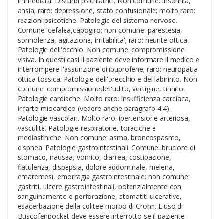
immediata. Disturbi psichiatrici. Non comune: insonnia,
ansia; raro: depressione, stato confusionale; molto raro:
reazioni psicotiche. Patologie del sistema nervoso.
Comune: cefalea,capogiro; non comune: parestesia,
sonnolenza, agitazione, irritabilita'; raro: neurite ottica.
Patologie dell'occhio. Non comune: compromissione
visiva. In questi casi il paziente deve informare il medico e
interrompere l'assunzione di ibuprofene; raro: neuropatia
ottica tossica. Patologie dell'orecchio e del labirinto. Non
comune: compromissionedell'udito, vertigine, tinnito.
Patologie cardiache. Molto raro: insufficienza cardiaca,
infarto miocardico (vedere anche paragrafo 4.4).
Patologie vascolari. Molto raro: ipertensione arteriosa,
vasculite. Patologie respiratorie, toraciche e
mediastiniche. Non comune: asma, broncospasmo,
dispnea. Patologie gastrointestinali. Comune: bruciore di
stomaco, nausea, vomito, diarrea, costipazione,
flatulenza, dispepsia, dolore addominale, melena,
ematemesi, emorragia gastrointestinale; non comune:
gastriti, ulcere gastrointestinali, potenzialmente con
sanguinamento e perforazione, stomatiti ulcerative,
esacerbazione della colitee morbo di Crohn. L'uso di
Buscofenpocket deve essere interrotto se il paziente