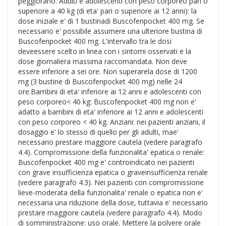
peggiorano. Adulti e adolescenti con peso corporeo pari o
superiore a 40 kg (di eta' pari o superiore ai 12 anni): la
dose iniziale e' di 1 bustinadi Buscofenpocket 400 mg. Se
necessario e' possibile assumere una ulteriore bustina di
Buscofenpocket 400 mg. L'intervallo tra le dosi
deveessere scelto in linea con i sintomi osservati e la
dose giornaliera massima raccomandata. Non deve
essere inferiore a sei ore. Non superarela dose di 1200
mg (3 bustine di Buscofenpocket 400 mg) nelle 24
ore.Bambini di eta' inferiore ai 12 anni e adolescenti con
peso corporeo< 40 kg: Buscofenpocket 400 mg non e'
adatto a bambini di eta' inferiore ai 12 anni e adolescenti
con peso corporeo < 40 kg. Anziani: nei pazienti anziani, il
dosaggio e' lo stesso di quello per gli adulti, mae'
necessario prestare maggiore cautela (vedere paragrafo
4.4). Compromissione della funzionalita' epatica o renale:
Buscofenpocket 400 mg e' controindicato nei pazienti
con grave insufficienza epatica o graveinsufficienza renale
(vedere paragrafo 4.3). Nei pazienti con compromissione
lieve-moderata della funzionalita' renale o epatica non e'
necessaria una riduzione della dose, tuttavia e' necessario
prestare maggiore cautela (vedere paragrafo 4.4). Modo
di somministrazione: uso orale. Mettere la polvere orale