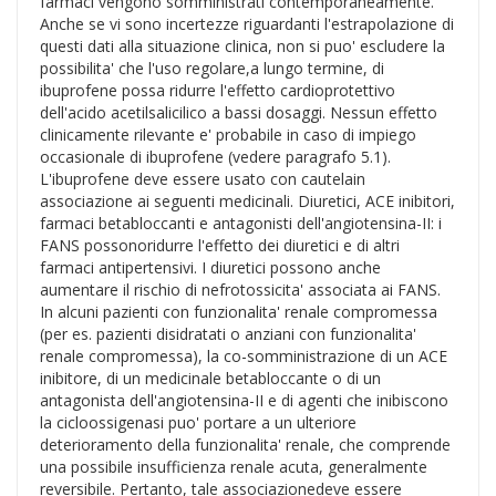
farmaci vengono somministrati contemporaneamente.
Anche se vi sono incertezze riguardanti l'estrapolazione di
questi dati alla situazione clinica, non si puo' escludere la
possibilita' che l'uso regolare,a lungo termine, di
ibuprofene possa ridurre l'effetto cardioprotettivo
dell'acido acetilsalicilico a bassi dosaggi. Nessun effetto
clinicamente rilevante e' probabile in caso di impiego
occasionale di ibuprofene (vedere paragrafo 5.1).
L'ibuprofene deve essere usato con cautelain
associazione ai seguenti medicinali. Diuretici, ACE inibitori,
farmaci betabloccanti e antagonisti dell'angiotensina-II: i
FANS possonoridurre l'effetto dei diuretici e di altri
farmaci antipertensivi. I diuretici possono anche
aumentare il rischio di nefrotossicita' associata ai FANS.
In alcuni pazienti con funzionalita' renale compromessa
(per es. pazienti disidratati o anziani con funzionalita'
renale compromessa), la co-somministrazione di un ACE
inibitore, di un medicinale betabloccante o di un
antagonista dell'angiotensina-II e di agenti che inibiscono
la cicloossigenasi puo' portare a un ulteriore
deterioramento della funzionalita' renale, che comprende
una possibile insufficienza renale acuta, generalmente
reversibile. Pertanto, tale associazionedeve essere