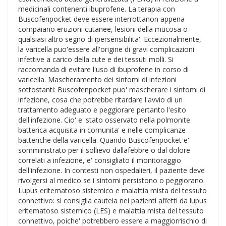
medicinali contenenti ibuprofene. La terapia con
Buscofenpocket deve essere interrottanon appena
compaiano eruzioni cutanee, lesioni della mucosa o
qualsiasi altro segno di ipersensibilita'. Eccezionalmente,
la varicella puo'essere all'origine di gravi complicazioni
infettive a carico della cute e dei tessuti molli. Si
raccomanda di evitare l'uso di ibuprofene in corso di
varicella. Mascheramento dei sintomi di infezioni
sottostanti: Buscofenpocket puo' mascherare i sintomi di
infezione, cosa che potrebbe ritardare l'avvio di un
trattamento adeguato e peggiorare pertanto l'esito
dell'infezione. Cio' e' stato osservato nella polmonite
batterica acquisita in comunita' e nelle complicanze
batteriche della varicella. Quando Buscofenpocket e'
somministrato per il sollievo dallafebbre o dal dolore
correlati a infezione, e' consigliato il monitoraggio
dell'infezione. In contesti non ospedalieri, il paziente deve
rivolgersi al medico se i sintomi persistono o peggiorano.
Lupus eritematoso sistemico e malattia mista del tessuto
connettivo: si consiglia cautela nei pazienti affetti da lupus
eritematoso sistemico (LES) e malattia mista del tessuto
connettivo, poiche' potrebbero essere a maggiorrischio di