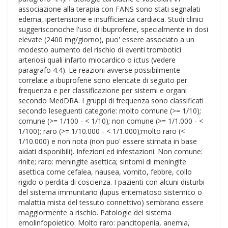
associazione alla terapia con FANS sono stati segnalati
edema, ipertensione e insufficienza cardiaca. Studi clinici
suggerisconoche l'uso di ibuprofene, specialmente in dosi
elevate (2400 mg/giorno), puo' essere associato a un
modesto aumento del rischio di eventi trombotici
arteriosi quali infarto miocardico o ictus (vedere
paragrafo 4.4). Le reazioni avverse possibilmente
correlate a ibuprofene sono elencate di seguito per
frequenza e per classificazione per sistemi e organi
secondo MedDRA. I gruppi di frequenza sono classificati
secondo leseguenti categorie: molto comune (>= 1/10);
comune (>= 1/100 - < 1/10); non comune (>= 1/1.000 - <
1/100); raro (>= 1/10.000 - < 1/1.000);molto raro (<
1/10.000) e non nota (non puo' essere stimata in base
aidati disponibili). Infezioni ed infestazioni. Non comune:
rinite; raro: meningite asettica; sintomi di meningite
asettica come cefalea, nausea, vomito, febbre, collo
rigido o perdita di coscienza. I pazienti con alcuni disturbi
del sistema immunitario (lupus eritematoso sistemico o
malattia mista del tessuto connettivo) sembrano essere
maggiormente a rischio. Patologie del sistema
emolinfopoietico. Molto raro: pancitopenia, anemia,