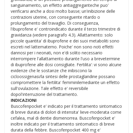
sanguinamento, un effetto antiaggreganteche puo'
verificarsi anche a dosi molto basse; un'inibizione delle
contrazioni uterine, con conseguente ritardo o
prolungamento del travaglio. Di conseguenza,
l'ibuprofene e' controindicato durante il terzo trimestre di
gravidanza (vedere paragrafo 4.3). Allattamento: solo
piccole quantita' di ibuprofene e dei suoi metaboliti sono
escreti nel lattematerno. Poiche' non sono noti effetti
dannosi per i neonati, non e'di solito necessario
interrompere l'allattamento durante l'uso a brevetermine
di ibuprofene alle dosi consigliate. Fertilita': vi sono alcune
evidenze che le sostanze che inibiscono la
cicloossigenasi/la sintesi delle prostaglandine possano
compromettere la fertilita' femminilemediante un effetto
sull'ovulazione. Tale effetto e' reversibile
dopol'interruzione del trattamento.
INDICAZIONI
Buscofenpocket e' indicato per il trattamento sintomatico
di breve durata di dolori di intensita' lieve-moderata come
cefalea, mal di dentie dismenorrea. Buscofenpocket e'
inoltre indicato per il trattamento sintomatico di breve
durata della febbre. Buscofenpocket 400 mg e'