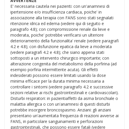
AVVERTENZE
E' necessaria cautela nei pazienti: con un'anamnesi di
ipertensione e/o insufficienza cardiaca, poiche' in
associazione alla terapia con FANS sono stati segnalati
ritenzione idrica ed edema (vedere qui di seguito e
paragrafo 4.8); con compromissione renale da lieve e
moderata, poiche' potrebbe verificarsi un ulteriore
deterioramento della funzionalita' renale (vedere paragrafi
4.2 e 4.8); con disfunzione epatica da lieve a moderata
(vedere paragrafi 4.2 e 4.8); che siano appena stati
sottoposti a un intervento chirurgico importante; con
alterazione congenita del metabolismo della porfirina (ad
esempio porfiria intermittente acuta). Gli effetti
indesiderati possono essere limitati usando la dose
minima efficace per la durata minima necessaria a
controllare i sintomi (vedere paragrafo 4.2 e successive
sezioni relative ai rischi gastrointestinali e cardiovascolari).
Disturbi respiratori: in pazientiaffetti da asma bronchiale o
malattia allergica o con un'anamnesi di questi disturbi
potrebbe insorgere broncospasmo. Anziani: gli anziani
presentano un'aumentata frequenza di reazioni avverse ai
FANS, in particolare sanguinamenti e perforazioni
gastrointestinali, che possono essere fatali (vedere