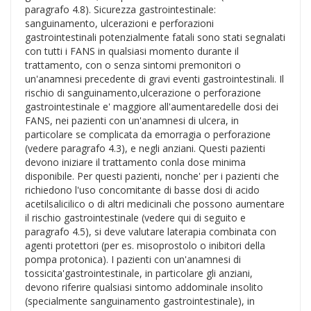
paragrafo 4.8). Sicurezza gastrointestinale:
sanguinamento, ulcerazioni e perforazioni
gastrointestinali potenzialmente fatali sono stati segnalati
con tutti i FANS in qualsiasi momento durante il
trattamento, con o senza sintomi premonitori o
un'anamnesi precedente di gravi eventi gastrointestinali. Il
rischio di sanguinamento,ulcerazione o perforazione
gastrointestinale e' maggiore all'aumentaredelle dosi dei
FANS, nei pazienti con un'anamnesi di ulcera, in
particolare se complicata da emorragia o perforazione
(vedere paragrafo 4.3), e negli anziani. Questi pazienti
devono iniziare il trattamento conla dose minima
disponibile. Per questi pazienti, nonche' per i pazienti che
richiedono l'uso concomitante di basse dosi di acido
acetilsalicilico o di altri medicinali che possono aumentare
il rischio gastrointestinale (vedere qui di seguito e
paragrafo 4.5), si deve valutare laterapia combinata con
agenti protettori (per es. misoprostolo o inibitori della
pompa protonica). I pazienti con un'anamnesi di
tossicita'gastrointestinale, in particolare gli anziani,
devono riferire qualsiasi sintomo addominale insolito
(specialmente sanguinamento gastrointestinale), in