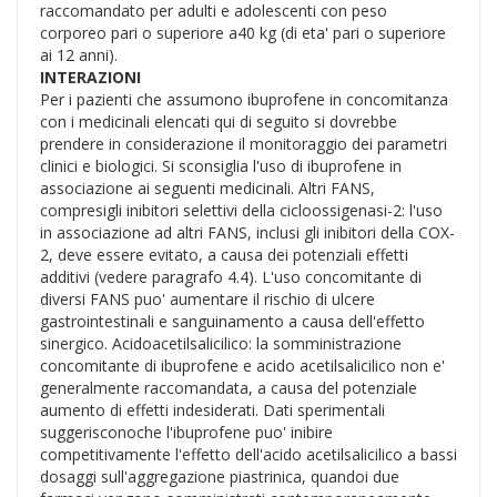
raccomandato per adulti e adolescenti con peso
corporeo pari o superiore a40 kg (di eta' pari o superiore
ai 12 anni).
INTERAZIONI
Per i pazienti che assumono ibuprofene in concomitanza
con i medicinali elencati qui di seguito si dovrebbe
prendere in considerazione il monitoraggio dei parametri
clinici e biologici. Si sconsiglia l'uso di ibuprofene in
associazione ai seguenti medicinali. Altri FANS,
compresigli inibitori selettivi della cicloossigenasi-2: l'uso
in associazione ad altri FANS, inclusi gli inibitori della COX-
2, deve essere evitato, a causa dei potenziali effetti
additivi (vedere paragrafo 4.4). L'uso concomitante di
diversi FANS puo' aumentare il rischio di ulcere
gastrointestinali e sanguinamento a causa dell'effetto
sinergico. Acidoacetilsalicilico: la somministrazione
concomitante di ibuprofene e acido acetilsalicilico non e'
generalmente raccomandata, a causa del potenziale
aumento di effetti indesiderati. Dati sperimentali
suggerisconoche l'ibuprofene puo' inibire
competitivamente l'effetto dell'acido acetilsalicilico a bassi
dosaggi sull'aggregazione piastrinica, quandoi due