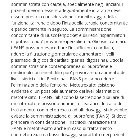
somministrata con cautela, specialmente negli anziani. I
pazienti devono essere adeguatamente idratati e deve
essere preso in considerazione il monitoraggio della
funzionalita' renale dopo l'iniziodella terapia concomitante
e periodicamente in seguito. La somministrazione
concomitante di Buscofenpocket e diuretici risparmiatori
di potassio puo' provocare iperkaliemia. Glicosidi cardiaci:
i FANS possono esacerbare l'insufficienza cardiaca,
ridurre la filtrazione glomerularee aumentare i livelli
plasmatici di glicosidi cardiaci (per es. digossina). Litio: la
somministrazione contemporanea di ibuprofene e
medicinali contenenti litio puo' provocare un aumento dei
livelli sierici dilitio. Fenitoina: i FANS possono ridurre
l'eliminazione della fenitoina. Metotrexato: esistono
evidenze di un possibile aumento dei livelliplasmatici di
metotrexato. I FANS inibiscono la secrezione tubulare di
metotrexato e possono ridurne la clearance. In caso di
trattamento con metotrexato ad alti dosaggi, si dovrebbe
evitare la somministrazione di ibuprofene (FANS). Si deve
prendere in considerazione il rischiodi interazione tra
FANS e metotrexato anche in caso di trattamento
conmetotrexato a bassi dosaggi, soprattutto nei pazienti