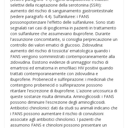
selettivi della ricaptazione della serotonina (SSRI):
aumento del rischio di sanguinamento gastrointestinale
(vedere paragrafo 4.4). Sulfaniluree: i FANS
possonopotenziare l'effetto delle sulfaniluree. Sono stati
segnalati rari casi di ipoglicemia in pazienti in trattamento
con sulfaniluree che assumevano ibuprofene. Durante
l'assunzione concomitante, si consiglia perprecauzione un
controllo dei valori ematici di glucosio. Zidovudina:
aumento del rischio di tossicita' ematologica quando i
FANS vengono somministrati contemporaneamente alla
zidovudina. Esistono evidenze di unmaggior rischio di
emartrosi ed ematoma in emofiliaci HIV positivi quando
trattati contemporaneamente con zidovudina e
ibuprofene. Probenecid e sulfinpirazone: i medicinali che
contengono probenecid o sulfinpirazone possono
ritardare l'escrezione di ibuprofene. L'azione uricosurica di
queste sostanze risulta diminuita. Aminoglicosidi: i FANS
possono diminuire l'escrezione degli aminoglicosidi.
Antibiotici chinolonici: dati da studi su animali indicano che
i FANS possono aumentare il rischio di convulsioni
associate agli antibiotici chinolonici. I pazienti che
assumono FANS e chinoloni possono presentare un