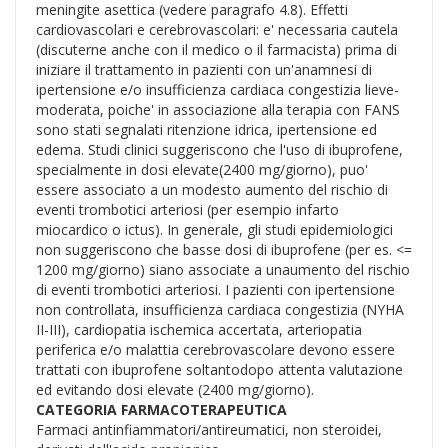
meningite asettica (vedere paragrafo 4.8). Effetti
cardiovascolari e cerebrovascolari: e' necessaria cautela
(discuterne anche con il medico o il farmacista) prima di
iniziare il trattamento in pazienti con un'anamnesi di
ipertensione e/o insufficienza cardiaca congestizia lieve-
moderata, poiche' in associazione alla terapia con FANS
sono stati segnalati ritenzione idrica, ipertensione ed
edema. Studi clinici suggeriscono che l'uso di ibuprofene,
specialmente in dosi elevate(2400 mg/giorno), puo'
essere associato a un modesto aumento del rischio di
eventi trombotici arteriosi (per esempio infarto
miocardico o ictus). In generale, gli studi epidemiologici
non suggeriscono che basse dosi di ibuprofene (per es. <=
1200 mg/giorno) siano associate a unaumento del rischio
di eventi trombotici arteriosi. I pazienti con ipertensione
non controllata, insufficienza cardiaca congestizia (NYHA
II-III), cardiopatia ischemica accertata, arteriopatia
periferica e/o malattia cerebrovascolare devono essere
trattati con ibuprofene soltantodopo attenta valutazione
ed evitando dosi elevate (2400 mg/giorno).
CATEGORIA FARMACOTERAPEUTICA
Farmaci antinfiammatori/antireumatici, non steroidei,