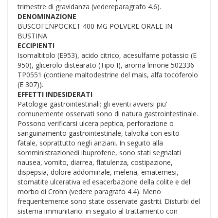
trimestre di gravidanza (vedereparagrafo 4.6).
DENOMINAZIONE
BUSCOFENPOCKET 400 MG POLVERE ORALE IN
BUSTINA
ECCIPIENTI
Isomaltitolo (E953), acido citrico, acesulfame potassio (E
950), glicerolo distearato (Tipo I), aroma limone 502336
TP0551 (contiene maltodestrine del mais, alfa tocoferolo
(E 307)).
EFFETTI INDESIDERATI
Patologie gastrointestinali: gli eventi avversi piu'
comunemente osservati sono di natura gastrointestinale.
Possono verificarsi ulcera peptica, perforazione o
sanguinamento gastrointestinale, talvolta con esito
fatale, soprattutto negli anziani. In seguito alla
somministrazionedi ibuprofene, sono stati segnalati
nausea, vomito, diarrea, flatulenza, costipazione,
dispepsia, dolore addominale, melena, ematemesi,
stomatite ulcerativa ed esacerbazione della colite e del
morbo di Crohn (vedere paragrafo 4.4). Meno
frequentemente sono state osservate gastriti. Disturbi del
sistema immunitario: in seguito al trattamento con