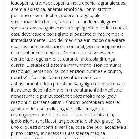
leucopenia, trombocitopenia, neutropenia, agranulocitosi,
anemia aplastica, anemia emolitica. I primi sintomi
possono essere: febbre, dolore alla gola, ulcere
superficiali della bocca, sintomisimil-influenzali, grave
spossatezza, sanguinamento inspiegabile e lividi. In questi
casi, deve essere consigliato al paziente di interrompere
immediatamente l'uso del medicinale in modo da evitare
qualsiasi auto-medicazione con analgesici o antipiretici e
di consultare un medico. L'emocromo deve essere
controllato regolarmente durante la terapia di lunga
durata. Disturbi del sistema immunitario. Non comune:
reazionidi ipersensibilita' con eruzioni cutanee e prurito,
nonche' attacchidi asma (eventualmente con
abbassamento della pressione sanguigna). Inquesto caso
il paziente deve informare immediatamente il medico e
nonassumere piu' Buscofenpocket; molto raro: gravi
reazioni di ipersensibilita'. I sintomi potrebbero essere:
gonfiore del viso, della linguae della laringe con
restringimento delle vie aeree, dispnea, tachicardia,
ipotensione (anafilassi, angioedema o shock grave). Se
uno di questi sintomi si verifica, cosa che puo' accadere al
primo utilizzo, e' necessaria assistenza medica