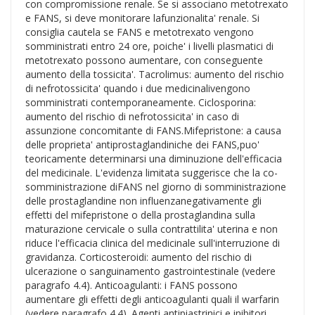
con compromissione renale. Se si associano metotrexato
e FANS, si deve monitorare lafunzionalita' renale. Si
consiglia cautela se FANS e metotrexato vengono
somministrati entro 24 ore, poiche' i livelli plasmatici di
metotrexato possono aumentare, con conseguente
aumento della tossicita'. Tacrolimus: aumento del rischio
di nefrotossicita' quando i due medicinalivengono
somministrati contemporaneamente. Ciclosporina:
aumento del rischio di nefrotossicita' in caso di
assunzione concomitante di FANS.Mifepristone: a causa
delle proprieta' antiprostaglandiniche dei FANS,puo'
teoricamente determinarsi una diminuzione dell'efficacia
del medicinale. L'evidenza limitata suggerisce che la co-
somministrazione diFANS nel giorno di somministrazione
delle prostaglandine non influenzanegativamente gli
effetti del mifepristone o della prostaglandina sulla
maturazione cervicale o sulla contrattilita' uterina e non
riduce l'efficacia clinica del medicinale sull'interruzione di
gravidanza. Corticosteroidi: aumento del rischio di
ulcerazione o sanguinamento gastrointestinale (vedere
paragrafo 4.4). Anticoagulanti: i FANS possono
aumentare gli effetti degli anticoagulanti quali il warfarin
(vedere paragrafo 4.4). Agenti antipiastrinici e inibitori