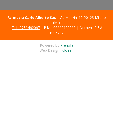
Farmacia Carlo Alberto Sas
- Via Mazzini 12 20123 Milano
(MI)
|
Tel.: 0286462067
| P.Iva: 06660150969 | Numero R.E.A.:
1906232
Powered by
Prenofa
Web Design
Fulcri srl