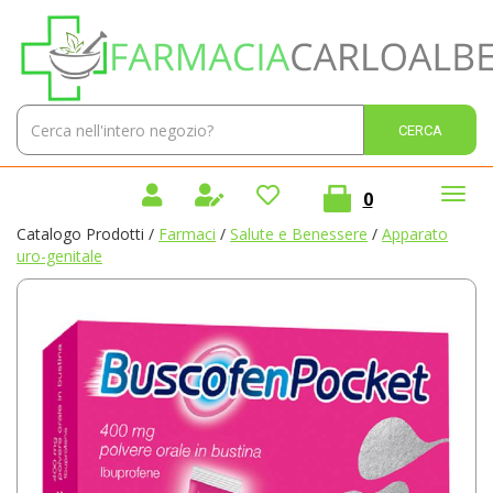
Passa
Farmacia
al
Carlo
contenuto
Alberto
principale
Sas
Cerca
Cerca 
Prodotto
prodotti
0
inseriti
Catalogo Prodotti /
Farmaci
/
Salute e Benessere
/
Apparato
uro-genitale