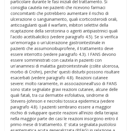
particolare durante le fasi iniziali del trattamento. Si
consiglia cautela nei pazienti che ricevono farmaci
concomitanti che potrebbero aumentare il rischio di
ulcerazione o sanguinamento, quali icorticosteroidi orali,
anticoagulanti quali il warfarin, inibitori selettivi della
ricaptazione della serotonina o agenti antipiastrinici quali
l'acido acetilsalicilico (vedere paragrafo 4.5). Se si verifica
un'emorragia o un'ulcerazione gastrointestinale in
pazienti che assumonoibuprofene, il trattamento deve
essere interrotto (vedere paragrafo 4.3). I FANS devono
essere somministrati con cautela in pazienti con
un'anamnesi di malattia gastrointestinale (colite ulcerosa,
morbo di Crohn), perche' questi disturbi possono risultare
esacerbati (vedere paragrafo 4.8). Reazioni cutanee
severe: molto raramente, in associazioneall'uso di FANS
sono state segnalate gravi reazioni cutanee, alcune delle
quali fatali, tra cui dermatite esfoliativa, sindrome di
Stevens-Johnson e necrolisi tossica epidermica (vedere
paragrafo 4.8). I pazienti sembrano essere a maggior
rischio di sviluppare queste reazioni all'inizio della terapia:
nella maggior parte dei casi le reazioni insorgono entro il
primo mese di trattamento. E' stata segnalata pustolosi
esantematica acuta generalizzata (PEAG) in relazione a