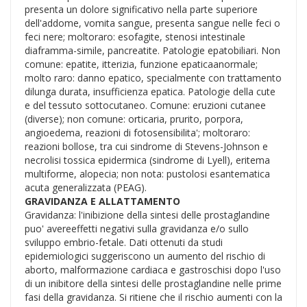
presenta un dolore significativo nella parte superiore
dell'addome, vomita sangue, presenta sangue nelle feci o
feci nere; moltoraro: esofagite, stenosi intestinale
diaframma-simile, pancreatite. Patologie epatobiliari. Non
comune: epatite, itterizia, funzione epaticaanormale;
molto raro: danno epatico, specialmente con trattamento
dilunga durata, insufficienza epatica. Patologie della cute
e del tessuto sottocutaneo. Comune: eruzioni cutanee
(diverse); non comune: orticaria, prurito, porpora,
angioedema, reazioni di fotosensibilita'; moltoraro:
reazioni bollose, tra cui sindrome di Stevens-Johnson e
necrolisi tossica epidermica (sindrome di Lyell), eritema
multiforme, alopecia; non nota: pustolosi esantematica
acuta generalizzata (PEAG).
GRAVIDANZA E ALLATTAMENTO
Gravidanza: l'inibizione della sintesi delle prostaglandine
puo' avereeffetti negativi sulla gravidanza e/o sullo
sviluppo embrio-fetale. Dati ottenuti da studi
epidemiologici suggeriscono un aumento del rischio di
aborto, malformazione cardiaca e gastroschisi dopo l'uso
di un inibitore della sintesi delle prostaglandine nelle prime
fasi della gravidanza. Si ritiene che il rischio aumenti con la