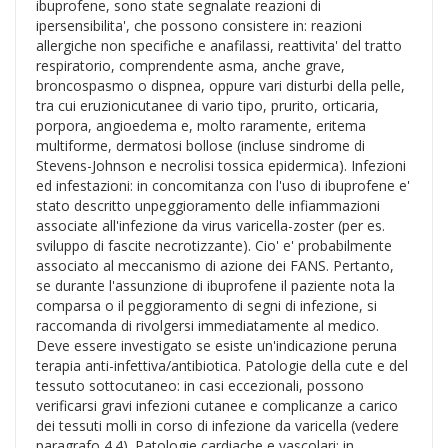
ibuprofene, sono state segnalate reazioni di
ipersensibilita', che possono consistere in: reazioni
allergiche non specifiche e anafilassi, reattivita' del tratto
respiratorio, comprendente asma, anche grave,
broncospasmo o dispnea, oppure vari disturbi della pelle,
tra cui eruzionicutanee di vario tipo, prurito, orticaria,
porpora, angioedema e, molto raramente, eritema
multiforme, dermatosi bollose (incluse sindrome di
Stevens-Johnson e necrolisi tossica epidermica). Infezioni
ed infestazioni: in concomitanza con l'uso di ibuprofene e'
stato descritto unpeggioramento delle infiammazioni
associate all'infezione da virus varicella-zoster (per es.
sviluppo di fascite necrotizzante). Cio' e' probabilmente
associato al meccanismo di azione dei FANS. Pertanto,
se durante l'assunzione di ibuprofene il paziente nota la
comparsa o il peggioramento di segni di infezione, si
raccomanda di rivolgersi immediatamente al medico.
Deve essere investigato se esiste un'indicazione peruna
terapia anti-infettiva/antibiotica. Patologie della cute e del
tessuto sottocutaneo: in casi eccezionali, possono
verificarsi gravi infezioni cutanee e complicanze a carico
dei tessuti molli in corso di infezione da varicella (vedere
paragrafo 4.4). Patologie cardiache e vascolari: in