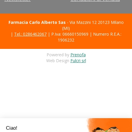
Farmacia Carlo Alberto Sas
- Via Mazzini 12 20123 Milano
(MI)
|
Tel.: 0286462067
| P.Iva: 06660150969 | Numero R.E.A.:
1906232
Powered by
Prenofa
Web Design
Fulcri srl