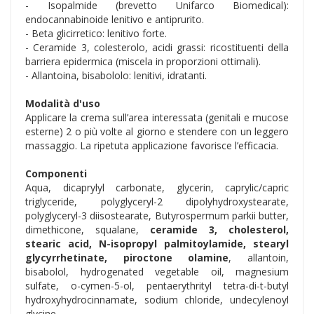
- Isopalmide (brevetto Unifarco Biomedical):
endocannabinoide lenitivo e antiprurito.
- Beta glicirretico: lenitivo forte.
- Ceramide 3, colesterolo, acidi grassi: ricostituenti della
barriera epidermica (miscela in proporzioni ottimali).
- Allantoina, bisabololo: lenitivi, idratanti.
Modalità d'uso
Applicare la crema sull’area interessata (genitali e mucose
esterne) 2 o più volte al giorno e stendere con un leggero
massaggio. La ripetuta applicazione favorisce l’efficacia.
Componenti
Aqua, dicaprylyl carbonate, glycerin, caprylic/capric
triglyceride, polyglyceryl-2 dipolyhydroxystearate,
polyglyceryl-3 diisostearate, Butyrospermum parkii butter,
dimethicone, squalane,
ceramide 3, cholesterol,
stearic acid, N-isopropyl palmitoylamide, stearyl
glycyrrhetinate, piroctone olamine
, allantoin,
bisabolol, hydrogenated vegetable oil, magnesium
sulfate, o-cymen-5-ol, pentaerythrityl tetra-di-t-butyl
hydroxyhydrocinnamate, sodium chloride, undecylenoyl
glycine.