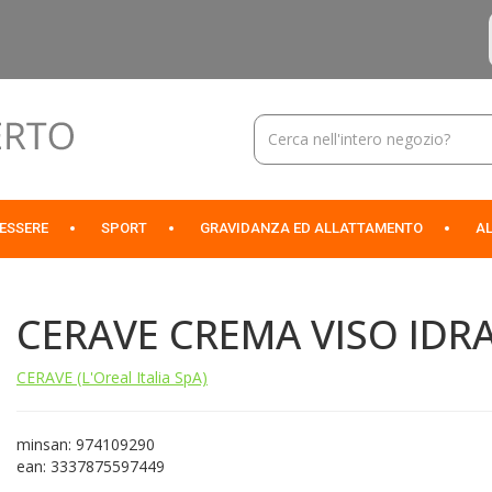
Cerca
Prodotto
NESSERE
SPORT
GRAVIDANZA ED ALLATTAMENTO
AL
CERAVE CREMA VISO IDR
CERAVE (L'Oreal Italia SpA)
minsan: 974109290
ean: 3337875597449