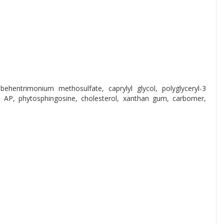
 behentrimonium methosulfate, caprylyl glycol, polyglyceryl-3
 AP, phytosphingosine, cholesterol, xanthan gum, carbomer,