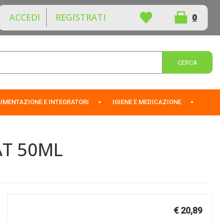
ACCEDI
REGISTRATI
0
ARTICOLI
INSERITI
Cerca 
IMENTAZIONE E INTEGRATORI
IGIENE E MEDICAZIONE
AT 50ML
Prezzo
€ 20,89