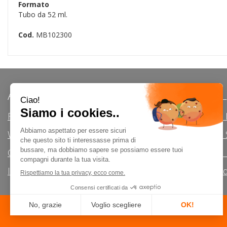
Formato
Tubo da 52 ml.
Cod.
MB102300
AREA UTENTE
LINK VE
Registrati
Modalità d
Wishlist
Modalità di 
Contatti
Informativa 
Iscrizione alla Newsletter
Condizioni d