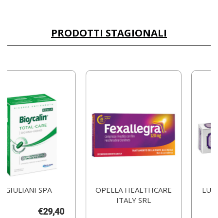
PRODOTTI STAGIONALI
A
OPELLA HEALTHCARE
LUDOVICO MARTE
ITALY SRL
SRL
9,40