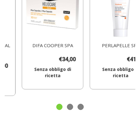
DIFA COOPER SPA
PERLAPELLE SRL
€34,00
€41,00
Senza obbligo di
Senza obbligo di
ricetta
ricetta
Aggiungi HELIOCARE
Aggiungi MYCLI
360
VITABOOST
SCINA
PLUS
SUN
30CPS al
SAVER200ML al
carrello
carrello