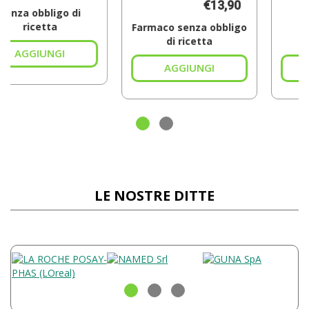
€13,90
€11,
 di
Farmaco senza obbligo
Senza obbligo d
di ricetta
ricetta
ggiungi BIOSCALIN
TOTAL
Aggiungi FEXALLEGRA*10CPR
Ag
CARE
RIV
JA
0CPR al
120MG al
MI
arrello
carrello
85
car
LE NOSTRE DITTE