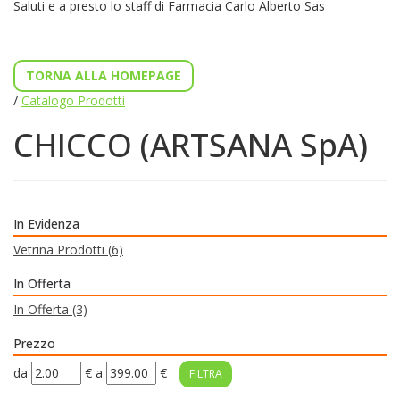
Saluti e a presto lo staff di Farmacia Carlo Alberto Sas
TORNA ALLA HOMEPAGE
/
Catalogo Prodotti
CHICCO (ARTSANA SpA)
In Evidenza
Vetrina Prodotti
(6)
In Offerta
In Offerta
(3)
Prezzo
filtra
filtra
da
€
a
€
da
a