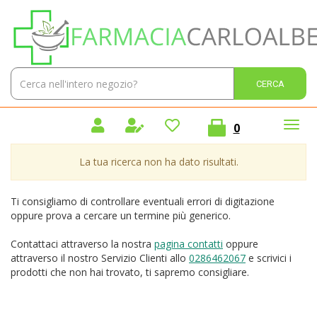
Passa
Farmacia
al
Carlo
contenuto
Alberto
principale
Sas
Cerca
Cerca 
Prodotto
prodotti
0
inseriti
La tua ricerca non ha dato risultati.
Ti consigliamo di controllare eventuali errori di digitazione
oppure prova a cercare un termine più generico.
Contattaci attraverso la nostra
pagina contatti
oppure
attraverso il nostro Servizio Clienti allo
0286462067
e scrivici i
prodotti che non hai trovato, ti sapremo consigliare.