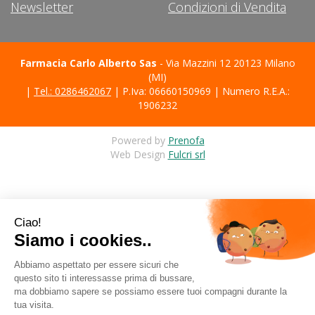
Newsletter
Condizioni di Vendita
Farmacia Carlo Alberto Sas
- Via Mazzini 12 20123 Milano
(MI)
|
Tel.: 0286462067
| P.Iva: 06660150969 | Numero R.E.A.:
1906232
Powered by
Prenofa
Web Design
Fulcri srl