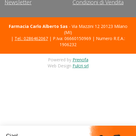
Newsletter
Condizioni di Vendita
Farmacia Carlo Alberto Sas
- Via Mazzini 12 20123 Milano
(MI)
|
Tel.: 0286462067
| P.Iva: 06660150969 | Numero R.E.A.:
1906232
Powered by
Prenofa
Web Design
Fulcri srl