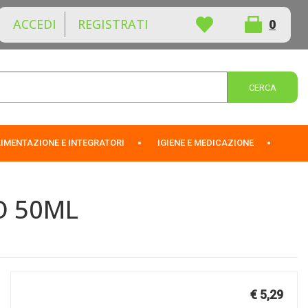
ACCEDI
REGISTRATI
0
ARTICOLI
INSERITI
Cerca 
IMENTAZIONE E INTEGRATORI
IGIENE E MEDICAZIONE
O 50ML
Prezzo
€ 5,29