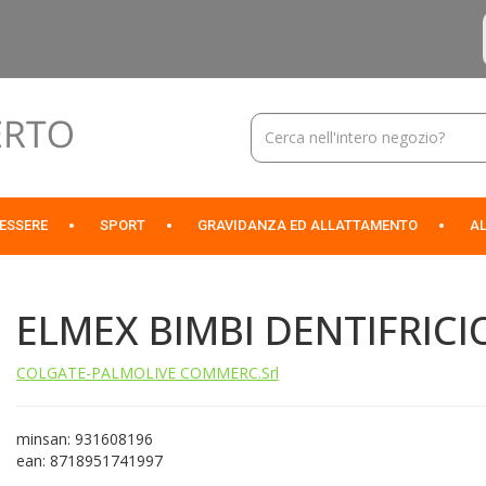
Cerca
Prodotto
NESSERE
SPORT
GRAVIDANZA ED ALLATTAMENTO
AL
ELMEX BIMBI DENTIFRICI
COLGATE-PALMOLIVE COMMERC.Srl
minsan: 931608196
ean: 8718951741997