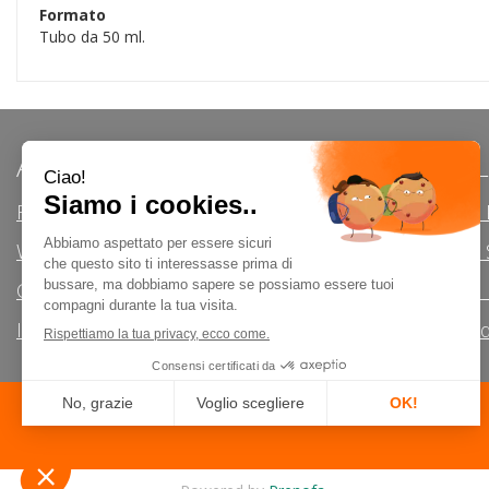
Formato
Tubo da 50 ml.
AREA UTENTE
LINK VE
Registrati
Modalità d
Wishlist
Modalità di 
Contatti
Informativa 
Iscrizione alla Newsletter
Condizioni d