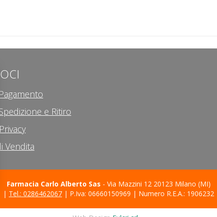
LOCI
i Pagamento
Spedizione e Ritiro
Privacy
i Vendita
Farmacia Carlo Alberto Sas
- Via Mazzini 12 20123 Milano (MI)
|
Tel.: 0286462067
| P.Iva: 06660150969 | Numero R.E.A.: 1906232