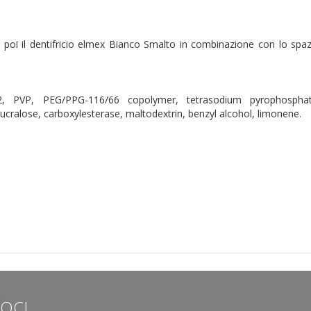
e, poi il dentifricio elmex Bianco Smalto in combinazione con lo sp
2, PVP, PEG/PPG-116/66 copolymer, tetrasodium pyrophosphate
ralose, carboxylesterase, maltodextrin, benzyl alcohol, limonene.
LOCI