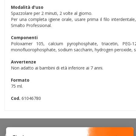
Modalità d'uso
Spazzolare per 2 minuti, 2 volte al giorno.
Per una completa igiene orale, usare prima il filo interdental
Smalto Professional.
Componenti
Poloxamer 105, calcium pyrophosphate, triacetin, PEG-1
monofluorophosphate, sodium saccharin, hydrogen peroxide, suc
Avvertenze
Non adatto ai bambini di età inferiore ai 7 anni.
Formato
75 ml.
Cod.
61046780
AREA UTENTE
LINK VE