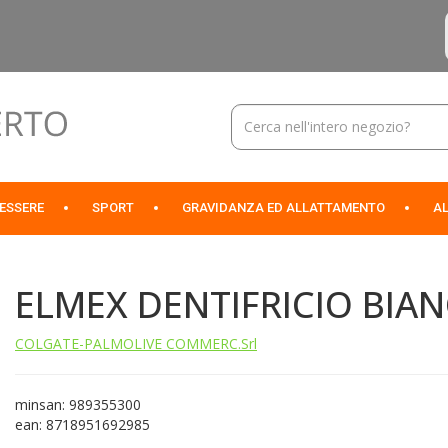
Cerca
Prodotto
NESSERE
SPORT
GRAVIDANZA ED ALLATTAMENTO
AL
ELMEX DENTIFRICIO BIA
COLGATE-PALMOLIVE COMMERC.Srl
minsan: 989355300
ean: 8718951692985