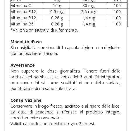
Vitamina C
16 g
80 mg
100
Vitamina B12
0,5 mg
2,5 mcg
100
Vitamina B12
0,28 g
1,4 mg
100
Vitamina B6
0,28 g
1,4 mg
100
*VNR: Valori Nutritivi di Riferimento.
Modalità d'uso
Si consiglia l'assunzione di 1 capsula al giorno da deglutire
con un bicchiere d'acqua.
Avvertenze
Non superare la dose giornaliera. Tenere fuori dalla
portata dei bambini al di sotto dei 3 anni. Gli integratori
non vanno intesi come sostituti di una dieta variata,
equilibrata e di un sano stile di vita.
Conservazione
Conservare in luogo fresco, asciutto e al riparo dalla luce.
La data di scadenza si riferisce al prodotto integro,
correttamente conservato.
Validità a confezionamento integro: 24 mesi.