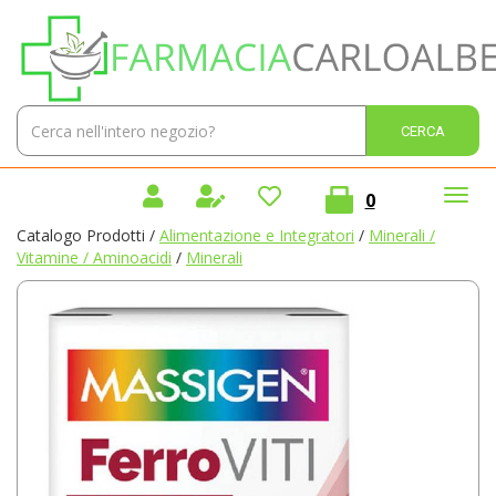
Passa
Farmacia
al
Carlo
contenuto
Alberto
principale
Sas
Cerca
Cerca 
Prodotto
prodotti
0
inseriti
Catalogo Prodotti /
Alimentazione e Integratori
/
Minerali /
Vitamine / Aminoacidi
/
Minerali