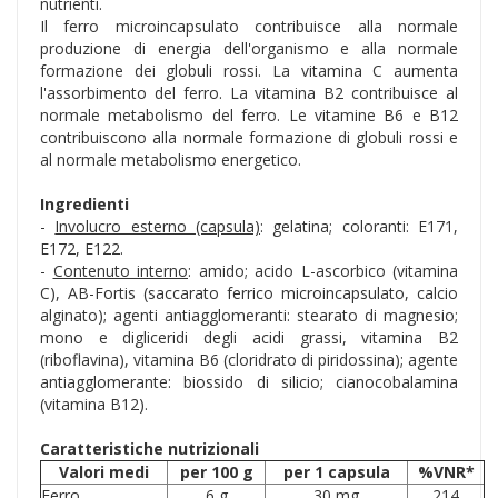
nutrienti.
Il ferro microincapsulato contribuisce alla normale
produzione di energia dell'organismo e alla normale
formazione dei globuli rossi. La vitamina C aumenta
l'assorbimento del ferro. La vitamina B2 contribuisce al
normale metabolismo del ferro. Le vitamine B6 e B12
contribuiscono alla normale formazione di globuli rossi e
al normale metabolismo energetico.
Ingredienti
-
Involucro esterno (capsula)
: gelatina; coloranti: E171,
E172, E122.
-
Contenuto interno
: amido; acido L-ascorbico (vitamina
C), AB-Fortis (saccarato ferrico microincapsulato, calcio
alginato); agenti antiagglomeranti: stearato di magnesio;
mono e digliceridi degli acidi grassi, vitamina B2
(riboflavina), vitamina B6 (cloridrato di piridossina); agente
antiagglomerante: biossido di silicio; cianocobalamina
(vitamina B12).
Caratteristiche nutrizionali
Valori medi
per 100 g
per 1 capsula
%VNR*
Ferro
6 g
30 mg
214