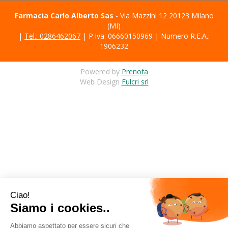
Farmacia Carlo Alberto Sas
- Via Mazzini 12 20123 Milano
(MI)
|
Tel.: 0286462067
| P.Iva: 06660150969 | Numero R.E.A.:
1906232
Powered by
Prenofa
Web Design
Fulcri srl