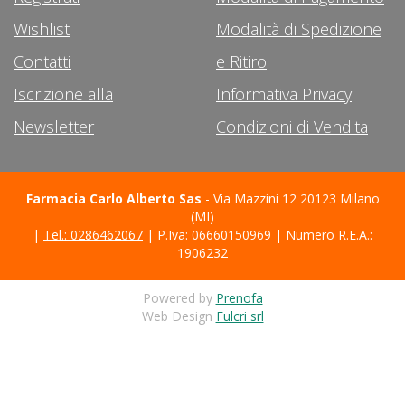
Wishlist
Modalità di Spedizione
Contatti
e Ritiro
Iscrizione alla
Informativa Privacy
Newsletter
Condizioni di Vendita
Farmacia Carlo Alberto Sas
- Via Mazzini 12 20123 Milano
(MI)
|
Tel.: 0286462067
| P.Iva: 06660150969 | Numero R.E.A.:
1906232
Powered by
Prenofa
Web Design
Fulcri srl