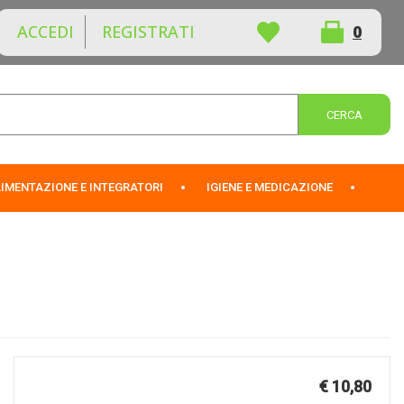
ACCEDI
REGISTRATI
0
ARTICOLI
INSERITI
Cerca 
IMENTAZIONE E INTEGRATORI
IGIENE E MEDICAZIONE
Prezzo
€ 10,80