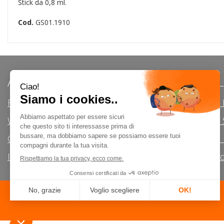
Stick da 0,8 ml.
Cod.
GS01.1910
AREA UTENTE
LINK VE
Registrati
Modalità d
Wishlist
Modalità di 
Contatti
Informativa 
Iscrizione alla Newsletter
Condizioni d