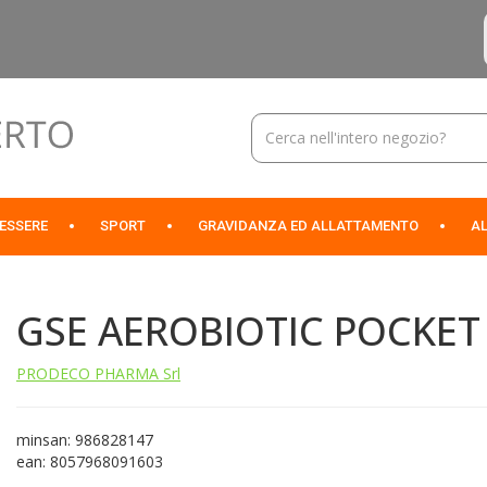
Cerca
Prodotto
NESSERE
SPORT
GRAVIDANZA ED ALLATTAMENTO
AL
GSE AEROBIOTIC POCKET
PRODECO PHARMA Srl
minsan: 986828147
ean: 8057968091603