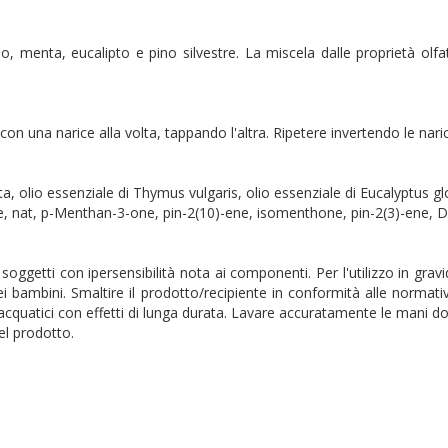
o, menta, eucalipto e pino silvestre. La miscela dalle proprietà olfat
on una narice alla volta, tappando l'altra. Ripetere invertendo le narici
ta, olio essenziale di Thymus vulgaris, olio essenziale di Eucalyptus glo
e, nat, p-Menthan-3-one, pin-2(10)-ene, isomenthone, pin-2(3)-ene, D-
ei soggetti con ipersensibilità nota ai componenti. Per l'utilizzo in gra
dei bambini. Smaltire il prodotto/recipiente in conformità alle normat
acquatici con effetti di lunga durata. Lavare accuratamente le mani d
el prodotto.