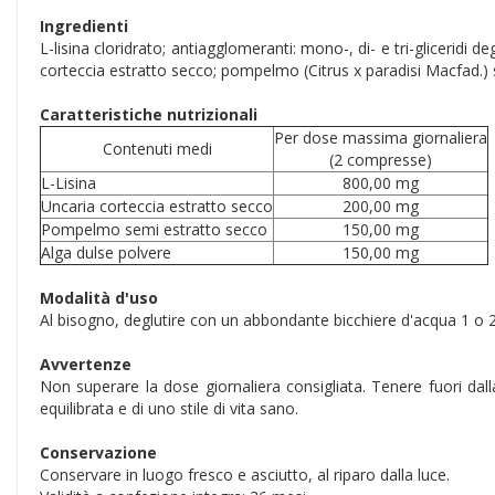
Ingredienti
L-lisina cloridrato; antiagglomeranti: mono-, di- e tri-gliceridi 
corteccia estratto secco; pompelmo (Citrus x paradisi Macfad.) s
Caratteristiche nutrizionali
Per dose massima giornaliera
Contenuti medi
(2 compresse)
L-Lisina
800,00 mg
Uncaria corteccia estratto secco
200,00 mg
Pompelmo semi estratto secco
150,00 mg
Alga dulse polvere
150,00 mg
Modalità d'uso
Al bisogno, deglutire con un abbondante bicchiere d'acqua 1 o 
Avvertenze
Non superare la dose giornaliera consigliata. Tenere fuori dalla
equilibrata e di uno stile di vita sano.
Conservazione
Conservare in luogo fresco e asciutto, al riparo dalla luce.