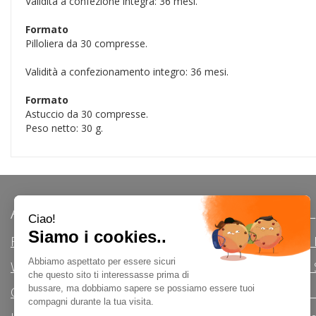
Validità a confezione integra: 36 mesi.
Formato
Pilloliera da 30 compresse.
Validità a confezionamento integro: 36 mesi.
Formato
Astuccio da 30 compresse.
Peso netto: 30 g.
AREA UTENTE
LINK VE
Registrati
Modalità d
Wishlist
Modalità di 
Contatti
Informativa 