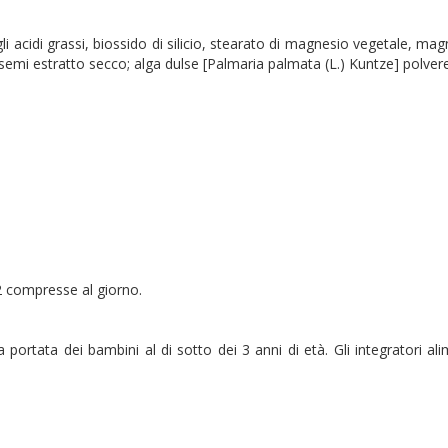
degli acidi grassi, biossido di silicio, stearato di magnesio vegetale, m
emi estratto secco; alga dulse [Palmaria palmata (L.) Kuntze] polvere;
2 compresse al giorno.
 portata dei bambini al di sotto dei 3 anni di età. Gli integratori a