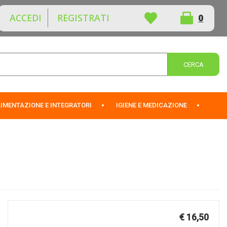
ACCEDI
REGISTRATI
0
ARTICOLI
INSERITI
Cerca 
IMENTAZIONE E INTEGRATORI
IGIENE E MEDICAZIONE
Prezzo
€ 16,50