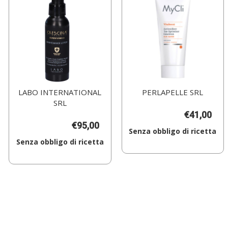
LABO INTERNATIONAL
PERLAPELLE SRL
SRL
€41,00
€95,00
Senza obbligo di ricetta
Senza obbligo di ricetta
Aggiungi MYCLI
VITABOOST
Aggiungi CRESCINA
SUN
IF
SAVER200ML al
1700
carrello
MAINT
LOT
U al
carrello