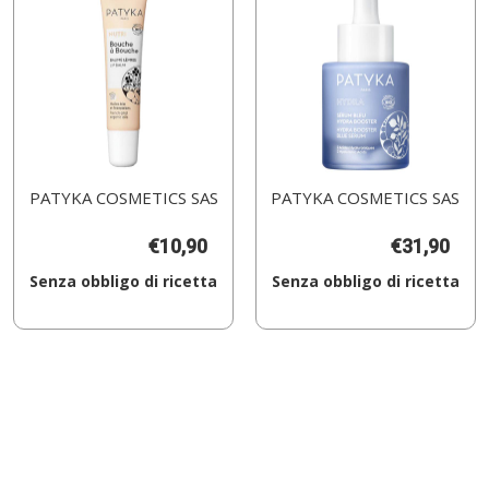
PATYKA COSMETICS SAS
PATYKA COSMETICS SAS
€10,90
€31,90
Senza obbligo di ricetta
Senza obbligo di ricetta
Aggiungi PATYKA
Aggiungi PATYKA
BOUCHE
HYDRA
A
SIERO
BOUCHE
BLU
10ML al
BOOSTER al
carrello
carrello