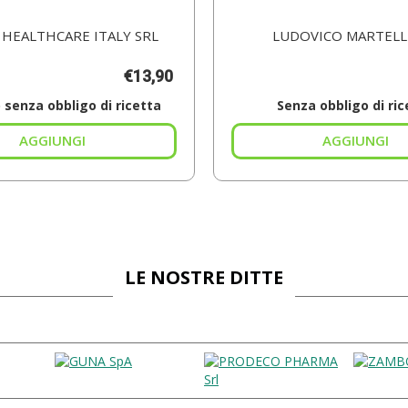
 HEALTHCARE ITALY SRL
LUDOVICO MARTELLI
€13,90
senza obbligo di ricetta
Senza obbligo di ric
Aggiungi FEXALLEGRA*10CPR
Agg
RIV
JA
120MG al
MI
carrello
85
car
LE NOSTRE DITTE