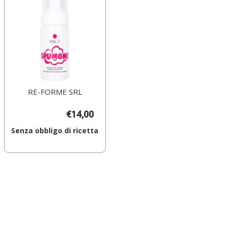
RE-FORME SRL
€14,00
Senza obbligo di ricetta
Aggiungi VERALAB
SPUMONE
100ML al
carrello