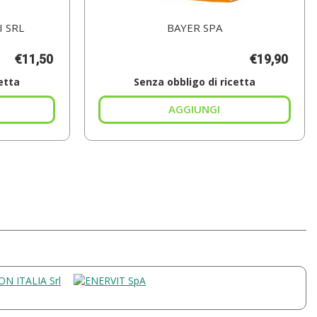
 SRL
BAYER SPA
€11,50
€19,90
etta
Senza obbligo di ricetta
iungi MARVIS
Aggiungi SUPRADYN
SMIN
RICARICA
NT
NO
ML al
STRESS20B al
rello
carrello