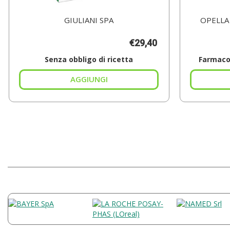
GIULIANI SPA
OPELLA
€29,40
Senza obbligo di ricetta
Farmaco 
Aggiungi BIOSCALIN
TOTAL
CARE
30CPR al
carrello