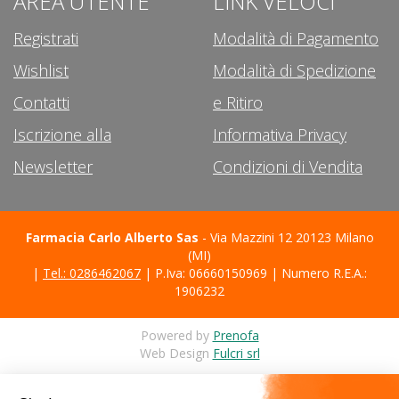
AREA UTENTE
LINK VELOCI
Registrati
Modalità di Pagamento
Wishlist
Modalità di Spedizione
Contatti
e Ritiro
Iscrizione alla
Informativa Privacy
Newsletter
Condizioni di Vendita
Farmacia Carlo Alberto Sas
- Via Mazzini 12 20123 Milano
(MI)
|
Tel.: 0286462067
| P.Iva: 06660150969 | Numero R.E.A.:
1906232
Powered by
Prenofa
Web Design
Fulcri srl