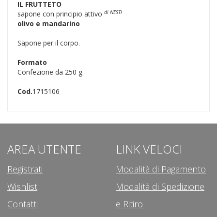
IL FRUTTETO
di NESTi
sapone con principio attivo
olivo e mandarino
Sapone per il corpo.
Formato
Confezione da 250 g
Cod.
1715106
AREA UTENTE
LINK VELOCI
Registrati
Modalità di Pagamento
Wishlist
Modalità di Spedizione
Contatti
e Ritiro