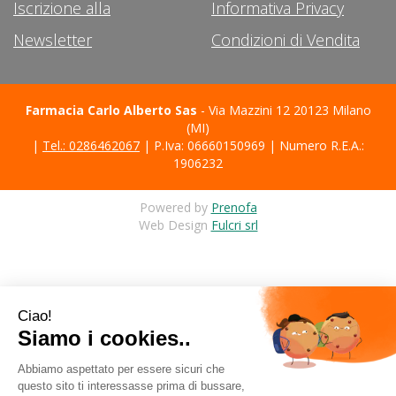
Iscrizione alla
Informativa Privacy
Newsletter
Condizioni di Vendita
Farmacia Carlo Alberto Sas
- Via Mazzini 12 20123 Milano
(MI)
|
Tel.: 0286462067
| P.Iva: 06660150969 | Numero R.E.A.:
1906232
Powered by
Prenofa
Web Design
Fulcri srl