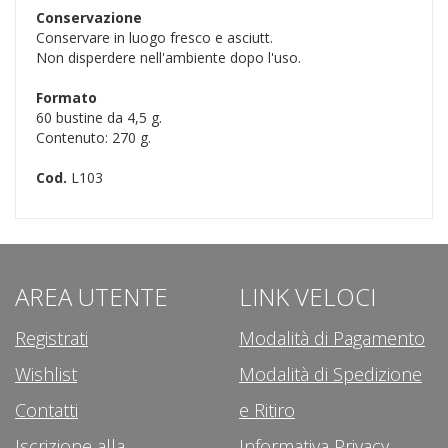
Conservazione
Conservare in luogo fresco e asciutt.
Non disperdere nell'ambiente dopo l'uso.
Formato
60 bustine da 4,5 g.
Contenuto: 270 g.
Cod.
L103
AREA UTENTE
LINK VELOCI
Registrati
Modalità di Pagamento
Wishlist
Modalità di Spedizione
Contatti
e Ritiro
Iscrizione alla
Informativa Privacy