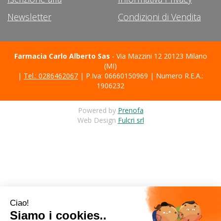
Newsletter
Condizioni di Vendita
Farmacia Carlo Alberto Sas
- Via Mazzini 12 20123 Milano
(MI)
|
Tel.: 0286462067
| P.Iva: 06660150969 | Numero R.E.A.:
1906232
Powered by
Prenofa
Web Design
Fulcri srl