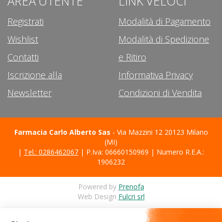
AREA UTENTE
LINK VELOCI
Registrati
Modalità di Pagamento
Wishlist
Modalità di Spedizione
Contatti
e Ritiro
Iscrizione alla
Informativa Privacy
Newsletter
Condizioni di Vendita
Farmacia Carlo Alberto Sas
- Via Mazzini 12 20123 Milano
(MI)
|
Tel.: 0286462067
| P.Iva: 06660150969 | Numero R.E.A.:
1906232
Powered by
Prenofa
Web Design
Fulcri srl