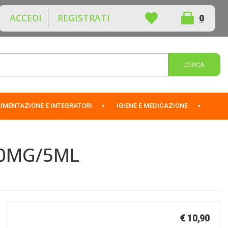
ACCEDI
REGISTRATI
0
ARTICOLI
INSERITI
Cerca 
IMENTAZIONE E INTEGRATORI
IGIENE E MEDICAZIONE
30MG/5ML
Prezzo
€ 10,90