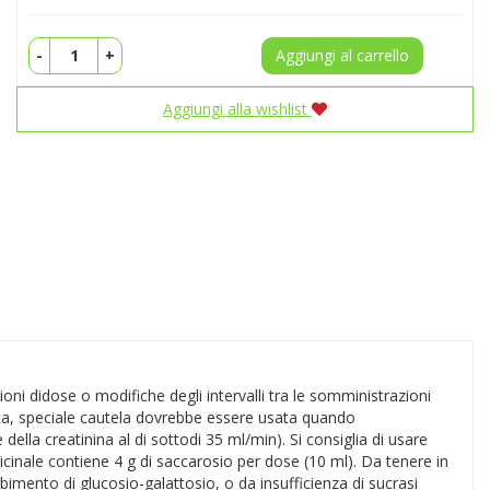
-
+
Aggiungi al carrello
Aggiungi alla wishlist
ni didose o modifiche degli intervalli tra le somministrazioni
terata, speciale cautela dovrebbe essere usata quando
della creatinina al di sottodi 35 ml/min). Si consiglia di usare
cinale contiene 4 g di saccarosio per dose (10 ml). Da tenere in
rbimento di glucosio-galattosio, o da insufficienza di sucrasi