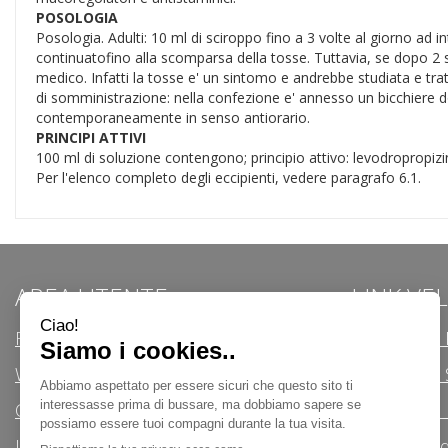
POSOLOGIA
Posologia. Adulti: 10 ml di sciroppo fino a 3 volte al giorno ad 
continuatofino alla scomparsa della tosse. Tuttavia, se dopo 2 s
medico. Infatti la tosse e' un sintomo e andrebbe studiata e tra
di somministrazione: nella confezione e' annesso un bicchiere d
contemporaneamente in senso antiorario.
PRINCIPI ATTIVI
100 ml di soluzione contengono; principio attivo: levodropropizin
Per l'elenco completo degli eccipienti, vedere paragrafo 6.1.
AREA UTENTE
LINK VE
Registrati
Modalità d
Wishlist
Modalità di 
Contatti
Informativa 
Iscrizione alla Newsletter
Condizioni d