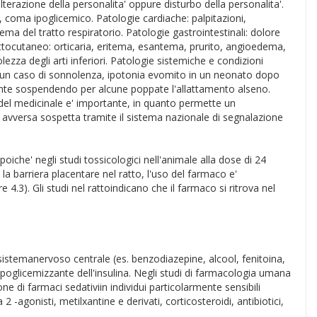
terazione della personalita' oppure disturbo della personalita'.
, coma ipoglicemico. Patologie cardiache: palpitazioni,
ema del tratto respiratorio. Patologie gastrointestinali: dolore
sottocutaneo: orticaria, eritema, esantema, prurito, angioedema,
ezza degli arti inferiori. Patologie sistemiche e condizioni
to un caso di sonnolenza, ipotonia evomito in un neonato dopo
ente sospendendo per alcune poppate l'allattamento alseno.
edel medicinale e' importante, in quanto permette un
ne avversa sospetta tramite il sistema nazionale di segnalazione
 poiche' negli studi tossicologici nell'animale alla dose di 24
la barriera placentare nel ratto, l'uso del farmaco e'
.3). Gli studi nel rattoindicano che il farmaco si ritrova nel
sistemanervoso centrale (es. benzodiazepine, alcool, fenitoina,
e ipoglicemizzante dell'insulina. Negli studi di farmacologia umana
di farmaci sedativiin individui particolarmente sensibili
 -agonisti, metilxantine e derivati, corticosteroidi, antibiotici,