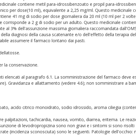
cinale contiene metil para-idrossibenzoato e propil para-idrossiben
ilenico per dose(10 ml), equivalente a 2,25 mg/ml. Questo medicinale
ene 41 mg di sodio per dose giornaliera da 20 ml (10 ml per 2 volte n
 corrisponde a 2 g di sodio per un adulto. Questo medicinale contie
lente al 3% dell'assunzione massima giornaliera raccomandata dall'OMS
ella diagnosi della causa scatenante e/o dell'effetto della terapia del
iabile assumere il farmaco lontano dai pasti.
dellatosse.
er la conservazione.
ipienti elencati al paragrafo 6.1. La somministrazione del farmaco deve 
iare). Gravidanza e allattamento (vedere 4.6); non somministrare a bambi
ato, acido citrico monoidrato, sodio idrossido, aroma ciliegia (conte
 palpitazioni, tachicardia, nausea, vomito, diarrea, eritema. Le reazio
sunzione di levodropropizina sono non gravi e i sintomi si sono risolti 
te (incidenza sconosciuta) sono le seguenti. Patologie dell'occhio: mid