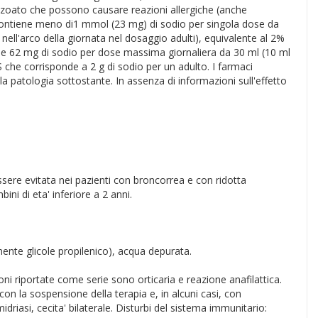
zoato che possono causare reazioni allergiche (anche
 contiene meno di1 mmol (23 mg) di sodio per singola dose da
ell'arco della giornata nel dosaggio adulti), equivalente al 2%
ne 62 mg di sodio per dose massima giornaliera da 30 ml (10 ml
 che corrisponde a 2 g di sodio per un adulto. I farmaci
la patologia sottostante. In assenza di informazioni sull'effetto
essere evitata nei pazienti con broncorrea e con ridotta
ni di eta' inferiore a 2 anni.
nente glicole propilenico), acqua depurata.
ni riportate come serie sono orticaria e reazione anafilattica.
con la sospensione della terapia e, in alcuni casi, con
riasi, cecita' bilaterale. Disturbi del sistema immunitario: