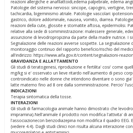
reazioni allergiche e anafilattoidi,edema palpebrale, edema angio
Patologie del sistema nervoso: sincope, capogiro, vertigine, tre
tachicardia, bigeminismo atriale. Patologie vascolari: ipotension
gastrico, dolore addominale, nausea, vomito, diarrea. Patologie 
reazioni della cute, glossite e stomatite aftosa, epidermolisi. P
relative alla sede di somministrazione: malessere generale, ed
assunzione di levodropropizina da parte della madre nutrice. I
Segnalazione delle reazioni avverse sospette. La segnalazione d
monitoraggio continuo del rapporto beneficio/rischio del medicina
all'indirizzo: https://www.aifa.gov.it/content/segnalazioni-reazio
GRAVIDANZA E ALLATTAMENTO
Gli studi di teratogenesi, riproduzione e fertilita' cosi' come quell
mg/kg si e' osservato un lieve ritardo nell'aumento di peso corpo
controindicato nelle donne che intendono diventare o sono gia' g
latte materno fino ad 8 ore dalla somministrazione. Percio' l'us
INDICAZIONI
Terapia sintomatica della tosse.
INTERAZIONI
Gli studi di farmacologia animale hanno dimostrato che levodrop
imipramina).Nell'animale il prodotto non modifica l'attivita' di a
l'associazionecon benzodiazepina non modifica il quadro EEG. E'
(vedere 4.4). Dagli studi clinici non risulta alcuna interazione c
mucoregolatori e antistaminici.