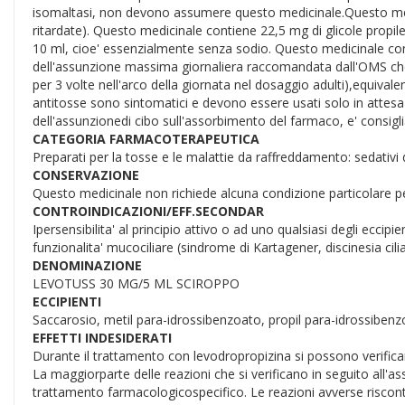
isomaltasi, non devono assumere questo medicinale.Questo medi
ritardate). Questo medicinale contiene 22,5 mg di glicole prop
10 ml, cioe' essenzialmente senza sodio. Questo medicinale conti
dell'assunzione massima giornaliera raccomandata dall'OMS che
per 3 volte nell'arco della giornata nel dosaggio adulti),equiva
antitosse sono sintomatici e devono essere usati solo in attesa d
dell'assunzionedi cibo sull'assorbimento del farmaco, e' consigl
CATEGORIA FARMACOTERAPEUTICA
Preparati per la tosse e le malattie da raffreddamento: sedativi 
CONSERVAZIONE
Questo medicinale non richiede alcuna condizione particolare p
CONTROINDICAZIONI/EFF.SECONDAR
Ipersensibilita' al principio attivo o ad uno qualsiasi degli ecc
funzionalita' mucociliare (sindrome di Kartagener, discinesia cil
DENOMINAZIONE
LEVOTUSS 30 MG/5 ML SCIROPPO
ECCIPIENTI
Saccarosio, metil para-idrossibenzoato, propil para-idrossibenzo
EFFETTI INDESIDERATI
Durante il trattamento con levodropropizina si possono verificare
La maggiorparte delle reazioni che si verificano in seguito all'as
trattamento farmacologicospecifico. Le reazioni avverse riscontra