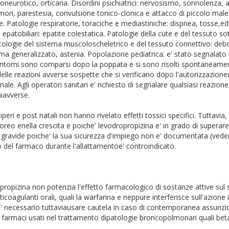
neurotico, orticaria. Disordini psichiatrici: nervosismo, sonnolenza, al
mori, parestesia, convulsione tonico-clonica e attacco di piccolo male
e. Patologie respiratorie, toraciche e mediastiniche: dispnea, tosse,ed
epatobiliari: epatite colestatica. Patologie della cute e del tessuto 
atologie del sistema muscoloscheletrico e del tessuto connettivo: debol
ema generalizzato, astenia. Popolazione pediatrica: e' stato segnala
 sintomi sono comparsi dopo la poppata e si sono risolti spontaneam
elle reazioni avverse sospette che si verificano dopo l'autorizzazion
le. Agli operatori sanitari e' richiesto di segnalare qualsiasi reazio
niavverse.
iperi e post natali non hanno rivelato effetti tossici specifici. Tuttavia,
reo enella crescita e poiche' levodropropizina e' in grado di superare 
ravide poiche' la sua sicurezza d'impiego non e' documentata (vedere 4
o del farmaco durante l'allattamentoe' controindicato.
ropizina non potenzia l'effetto farmacologico di sostanze attive sul 
nticoagulanti orali, quali la warfarina e neppure interferisce sull'azion
 necessario tuttaviausare cautela in caso di contemporanea assunzione 
on farmaci usati nel trattamento dipatologie broncopolmonari quali beta 2