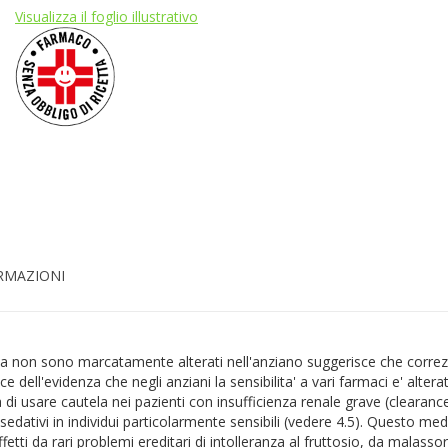
Visualizza il foglio illustrativo
ORMAZIONI
ina non sono marcatamente alterati nell'anziano suggerisce che correzio
uce dell'evidenza che negli anziani la sensibilita' a vari farmaci e' al
 di usare cautela nei pazienti con insufficienza renale grave (clearance 
ativi in individui particolarmente sensibili (vedere 4.5). Questo medi
fetti da rari problemi ereditari di intolleranza al fruttosio, da malasso