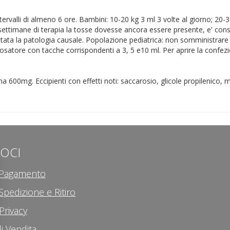
intervalli di almeno 6 ore. Bambini: 10-20 kg 3 ml 3 volte al giorno; 20
ettimane di terapia la tosse dovesse ancora essere presente, e' consig
ttata la patologia causale. Popolazione pediatrica: non somministrare 
osatore con tacche corrispondenti a 3, 5 e10 ml. Per aprire la confez
a 600mg. Eccipienti con effetti noti: saccarosio, glicole propilenico, 
LOCI
i Pagamento
Spedizione e Ritiro
Privacy
i Vendita