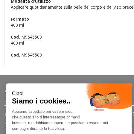
Modalità d'utilizzo
Applicare quotidianamente sulla pelle del corpo e del viso pre
Formato
400 ml
Cod.
M9546500
400 ml
Cod.
M9546500
AREA UTENTE
LINK VE
Registrati
Modalità d
Wishlist
Modalità di 
Contatti
Informativa 