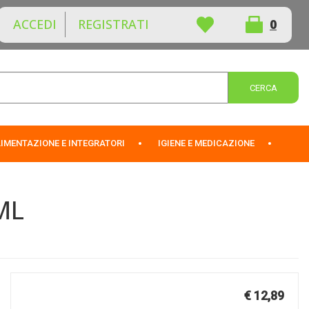
ACCEDI
REGISTRATI
0
ARTICOLI
INSERITI
Cerca 
IMENTAZIONE E INTEGRATORI
IGIENE E MEDICAZIONE
ML
Prezzo
€ 12,89