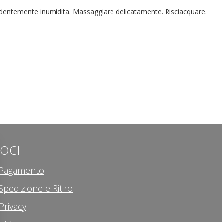
cedentemente inumidita. Massaggiare delicatamente. Risciacquare.
LOCI
i Pagamento
Spedizione e Ritiro
Privacy