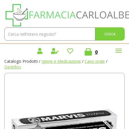
Passa
Farmacia
al
Carlo
contenuto
Alberto
principale
Sas
Cerca
Cerca 
Prodotto
prodotti
0
inseriti
Catalogo Prodotti /
Igiene e Medicazione
/
Cavo orale
/
Dentifrici