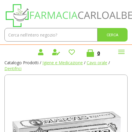
Passa
Farmacia
al
Carlo
contenuto
Alberto
principale
Sas
Cerca
Cerca 
Prodotto
prodotti
0
inseriti
Catalogo Prodotti /
Igiene e Medicazione
/
Cavo orale
/
Dentifrici