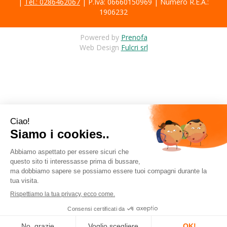
|
Tel.: 0286462067
| P.Iva: 06660150969 | Numero R.E.A.:
1906232
Powered by
Prenofa
Web Design
Fulcri srl