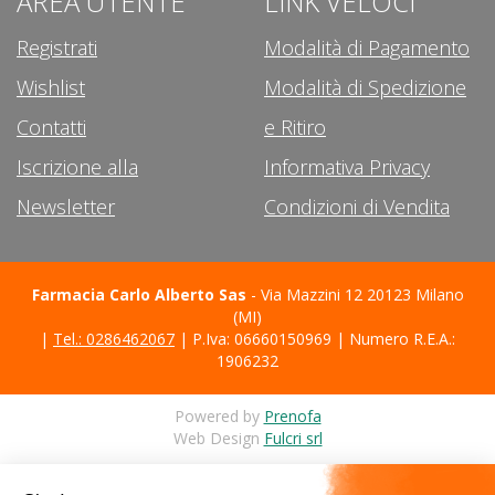
AREA UTENTE
LINK VELOCI
Registrati
Modalità di Pagamento
Wishlist
Modalità di Spedizione
Contatti
e Ritiro
Iscrizione alla
Informativa Privacy
Newsletter
Condizioni di Vendita
Farmacia Carlo Alberto Sas
- Via Mazzini 12 20123 Milano
(MI)
|
Tel.: 0286462067
| P.Iva: 06660150969 | Numero R.E.A.:
1906232
Powered by
Prenofa
Web Design
Fulcri srl