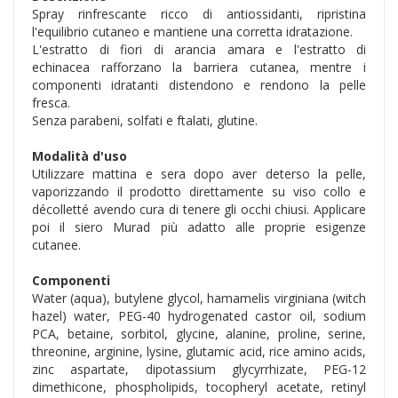
Spray rinfrescante ricco di antiossidanti, ripristina
l'equilibrio cutaneo e mantiene una corretta idratazione.
L'estratto di fiori di arancia amara e l'estratto di
echinacea rafforzano la barriera cutanea, mentre i
componenti idratanti distendono e rendono la pelle
fresca.
Senza parabeni, solfati e ftalati, glutine.
Modalità d'uso
Utilizzare mattina e sera dopo aver deterso la pelle,
vaporizzando il prodotto direttamente su viso collo e
décolletté avendo cura di tenere gli occhi chiusi. Applicare
poi il siero Murad più adatto alle proprie esigenze
cutanee.
Componenti
Water (aqua), butylene glycol, hamamelis virginiana (witch
hazel) water, PEG-40 hydrogenated castor oil, sodium
PCA, betaine, sorbitol, glycine, alanine, proline, serine,
threonine, arginine, lysine, glutamic acid, rice amino acids,
zinc aspartate, dipotassium glycyrrhizate, PEG-12
dimethicone, phospholipids, tocopheryl acetate, retinyl