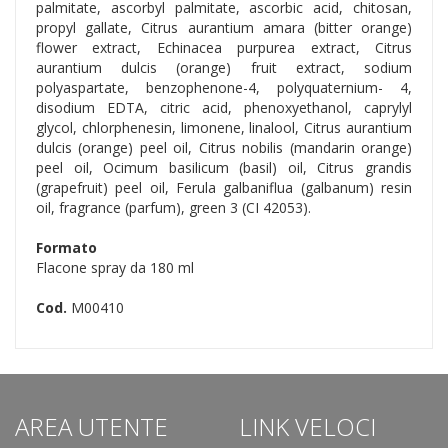
palmitate, ascorbyl palmitate, ascorbic acid, chitosan,
propyl gallate, Citrus aurantium amara (bitter orange)
flower extract, Echinacea purpurea extract, Citrus
aurantium dulcis (orange) fruit extract, sodium
polyaspartate, benzophenone-4, polyquaternium- 4,
disodium EDTA, citric acid, phenoxyethanol, caprylyl
glycol, chlorphenesin, limonene, linalool, Citrus aurantium
dulcis (orange) peel oil, Citrus nobilis (mandarin orange)
peel oil, Ocimum basilicum (basil) oil, Citrus grandis
(grapefruit) peel oil, Ferula galbaniflua (galbanum) resin
oil, fragrance (parfum), green 3 (CI 42053).
Formato
Flacone spray da 180 ml
Cod.
M00410
AREA UTENTE
LINK VELOCI