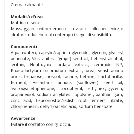
Crema calmante.
Modalità d'uso
Mattina o sera.
Massaggiare uniformemente su viso e collo per lenire e
idratare, riducendo al contempo i segni di sensibilità.
Componenti
Aqua (water), caprylic/capric triglyceride, glycerin, glyceryl
behenate, Vitis vinifera (grape) seed oil, behenyl alcohol,
lecithin, Houttuynia cordata extract, ceramide NP,
Phaeodactylum tricornutum extract, urea, yeast amino
acids, trehalose, inositol, taurine, betaine, Lactobacillus
ferment, Helianthus annuus (sunflower) seed oil,
hydroxyacetophenone, tocopherol, ethylhexylglycerin,
propanediol, sodium acrylates copolymer, xanthan gum,
citric acid, Leuconostoc/radish root ferment filtrate,
chlorphenesin, dehydroacetic acid, sodium benzoate.
Avvertenze
Evitare il contatto con gli occhi.