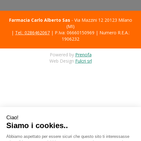
Farmacia Carlo Alberto Sas
- Via Mazzini 12 20123 Milano
(MI)
|
Tel.: 0286462067
| P.Iva: 06660150969 | Numero R.E.A.:
1906232
Powered by
Prenofa
Web Design
Fulcri srl