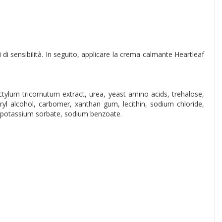
 di sensibilità. In seguito, applicare la crema calmante Heartleaf
actylum tricornutum extract, urea, yeast amino acids, trehalose,
earyl alcohol, carbomer, xanthan gum, lecithin, sodium chloride,
n, potassium sorbate, sodium benzoate.