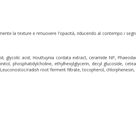
amente la texture e rimuovere l'opacità, riducendo al contempo i segni
d oil, glycolic acid, Houttuynia cordata extract, ceramide NP, Phaeod
annitol, phosphatidylcholine, ethylhexylglycerin, decyl glucoside, cet
, Leuconostoc/radish root ferment filtrate, tocopherol, chlorphenesi