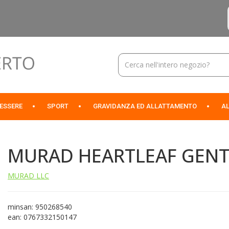
Cerca
Prodotto
NESSERE
SPORT
GRAVIDANZA ED ALLATTAMENTO
AL
MURAD HEARTLEAF GENT
MURAD LLC
minsan: 950268540
ean: 0767332150147