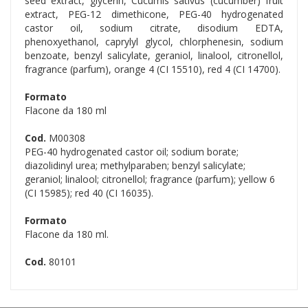
seed extract, glycerin, Cucumis sativus (cucumber) fruit
extract, PEG-12 dimethicone, PEG-40 hydrogenated
castor oil, sodium citrate, disodium EDTA,
phenoxyethanol, caprylyl glycol, chlorphenesin, sodium
benzoate, benzyl salicylate, geraniol, linalool, citronellol,
fragrance (parfum), orange 4 (CI 15510), red 4 (CI 14700).
Formato
Flacone da 180 ml
Cod.
M00308
PEG-40 hydrogenated castor oil; sodium borate;
diazolidinyl urea; methylparaben; benzyl salicylate;
geraniol; linalool; citronellol; fragrance (parfum); yellow 6
(CI 15985); red 40 (CI 16035).
Formato
Flacone da 180 ml.
Cod.
80101