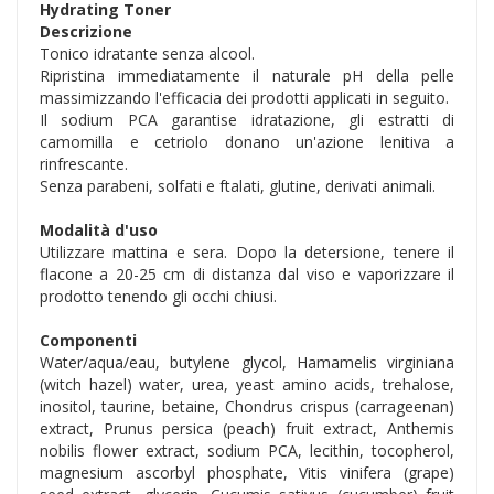
Hydrating Toner
Descrizione
Tonico idratante senza alcool.
Ripristina immediatamente il naturale pH della pelle
massimizzando l'efficacia dei prodotti applicati in seguito.
Il sodium PCA garantise idratazione, gli estratti di
camomilla e cetriolo donano un'azione lenitiva a
rinfrescante.
Senza parabeni, solfati e ftalati, glutine, derivati animali.
Modalità d'uso
Utilizzare mattina e sera. Dopo la detersione, tenere il
flacone a 20-25 cm di distanza dal viso e vaporizzare il
prodotto tenendo gli occhi chiusi.
Componenti
Water/aqua/eau, butylene glycol, Hamamelis virginiana
(witch hazel) water, urea, yeast amino acids, trehalose,
inositol, taurine, betaine, Chondrus crispus (carrageenan)
extract, Prunus persica (peach) fruit extract, Anthemis
nobilis flower extract, sodium PCA, lecithin, tocopherol,
magnesium ascorbyl phosphate, Vitis vinifera (grape)