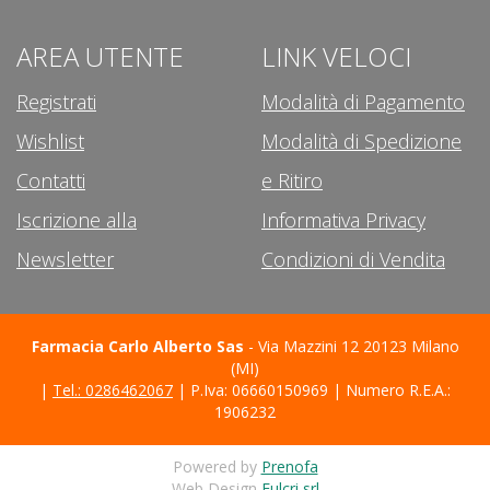
AREA UTENTE
LINK VELOCI
Registrati
Modalità di Pagamento
Wishlist
Modalità di Spedizione
Contatti
e Ritiro
Iscrizione alla
Informativa Privacy
Newsletter
Condizioni di Vendita
Farmacia Carlo Alberto Sas
- Via Mazzini 12 20123 Milano
(MI)
|
Tel.: 0286462067
| P.Iva: 06660150969 | Numero R.E.A.:
1906232
Powered by
Prenofa
Web Design
Fulcri srl