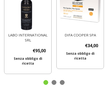
LABO INTERNATIONAL
DIFA COOPER SPA
SRL
€34,00
€95,00
Senza obbligo di
ricetta
Senza obbligo di
ricetta
Aggiungi HELIOC
360
Aggiungi CRESCINA
PLUS
IF
30CPS al
1700
carrello
MAINT
LOT
U al
carrello