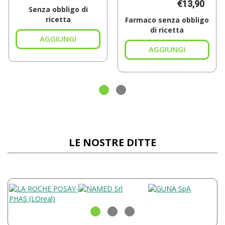
€13,90
Senza obbligo di
ricetta
Farmaco senza obbligo
di ricetta
Aggiungi BIOSCALIN
TOTAL
Aggiungi F
CARE
RIV
30CPR al
120MG al
carrello
carrello
LE NOSTRE DITTE