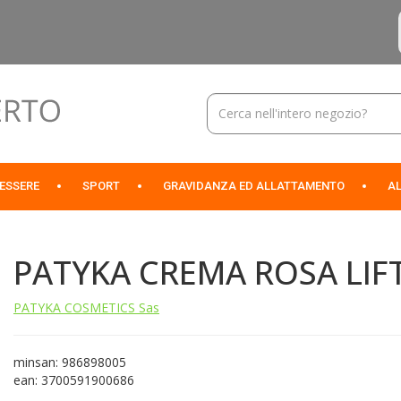
Cerca
Prodotto
NESSERE
SPORT
GRAVIDANZA ED ALLATTAMENTO
AL
PATYKA CREMA ROSA LIFT
PATYKA COSMETICS Sas
minsan: 986898005
ean: 3700591900686