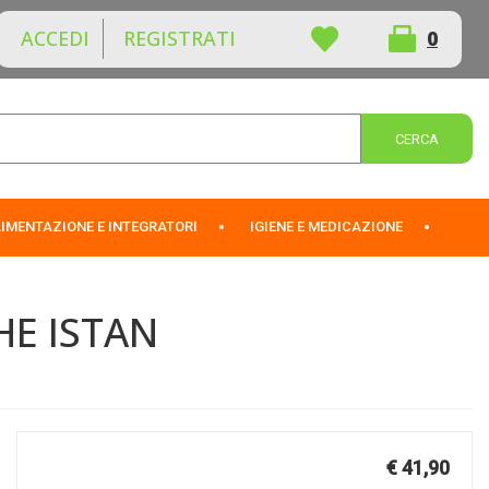
ACCEDI
REGISTRATI
0
ARTICOLI
INSERITI
Cerca 
IMENTAZIONE E INTEGRATORI
IGIENE E MEDICAZIONE
HE ISTAN
Prezzo
€ 41,90