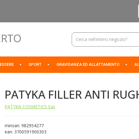
Cerca
Prodotto
NESSERE
SPORT
GRAVIDANZA ED ALLATTAMENTO
AL
PATYKA FILLER ANTI RUG
PATYKA COSMETICS Sas
minsan: 982954277
ean: 3700591900303