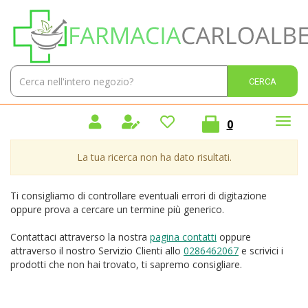
Passa
Farmacia
al
Carlo
contenuto
Alberto
principale
Sas
Cerca
Cerca 
Prodotto
prodotti
0
inseriti
La tua ricerca non ha dato risultati.
Ti consigliamo di controllare eventuali errori di digitazione
oppure prova a cercare un termine più generico.
Contattaci attraverso la nostra
pagina contatti
oppure
attraverso il nostro Servizio Clienti allo
0286462067
e scrivici i
prodotti che non hai trovato, ti sapremo consigliare.