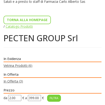
Saluti e a presto lo staff di Farmacia Carlo Alberto Sas
TORNA ALLA HOMEPAGE
/
Catalogo Prodotti
PECTEN GROUP Srl
In Evidenza
Vetrina Prodotti
(6)
In Offerta
In Offerta
(3)
Prezzo
filtra
filtra
da
€
a
€
da
a