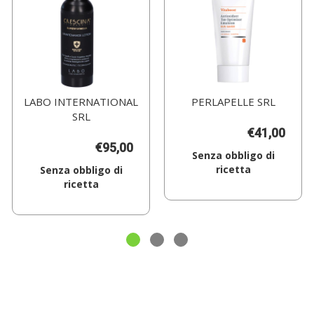
LABO INTERNATIONAL
PERLAPELLE SRL
SRL
€41,00
€95,00
Senza obbligo di
ricetta
Senza obbligo di
ricetta
Aggiungi MYCLI
VITABOOST
Aggiungi CRESCINA
SUN
IF
SAVER200ML al
1700
carrello
MAINT
LOT
U al
carrello