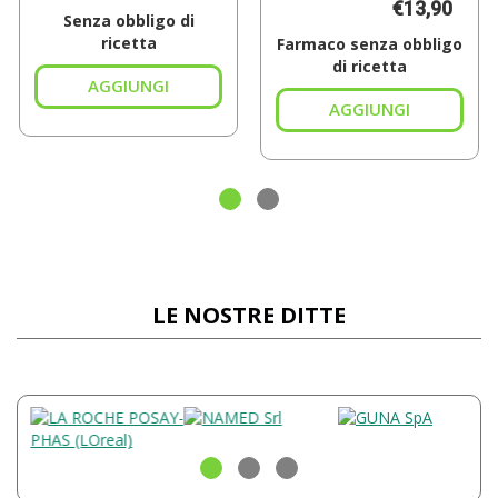
€13,90
Senza obbligo di
ricetta
Farmaco senza obbligo
di ricetta
Aggiungi BIOSCALIN
TOTAL
Aggiungi F
CARE
RIV
30CPR al
120MG al
carrello
carrello
LE NOSTRE DITTE