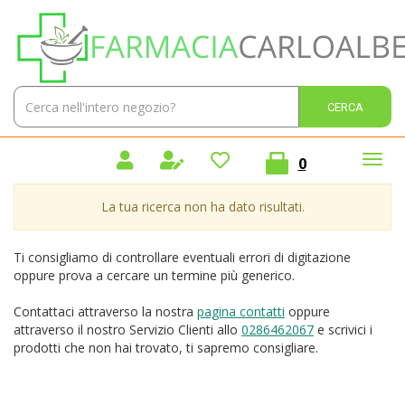
Passa
Farmacia
al
Carlo
contenuto
Alberto
principale
Sas
Cerca
Cerca 
Prodotto
prodotti
0
inseriti
La tua ricerca non ha dato risultati.
Ti consigliamo di controllare eventuali errori di digitazione
oppure prova a cercare un termine più generico.
Contattaci attraverso la nostra
pagina contatti
oppure
attraverso il nostro Servizio Clienti allo
0286462067
e scrivici i
prodotti che non hai trovato, ti sapremo consigliare.