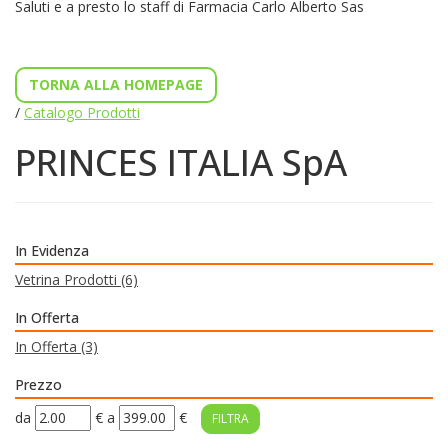
Saluti e a presto lo staff di Farmacia Carlo Alberto Sas
TORNA ALLA HOMEPAGE
/
Catalogo Prodotti
PRINCES ITALIA SpA
In Evidenza
Vetrina Prodotti
(6)
In Offerta
In Offerta
(3)
Prezzo
filtra
filtra
da
€
a
€
da
a