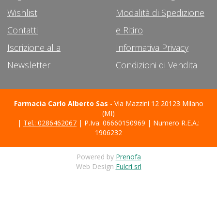
Wishlist
Modalità di Spedizione
Contatti
e Ritiro
Iscrizione alla
Informativa Privacy
Newsletter
Condizioni di Vendita
Farmacia Carlo Alberto Sas
- Via Mazzini 12 20123 Milano
(MI)
|
Tel.: 0286462067
| P.Iva: 06660150969 | Numero R.E.A.:
1906232
Powered by
Prenofa
Web Design
Fulcri srl