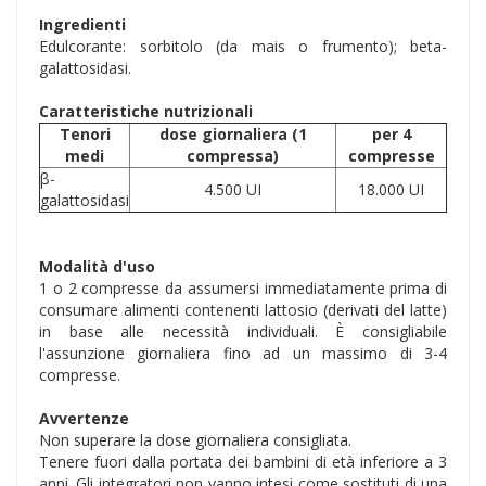
Ingredienti
Edulcorante: sorbitolo (da mais o frumento); beta-
galattosidasi.
Caratteristiche nutrizionali
Tenori
dose giornaliera (1
per 4
medi
compressa)
compresse
β-
4.500 UI
18.000 UI
galattosidasi
Modalità d'uso
1 o 2 compresse da assumersi immediatamente prima di
consumare alimenti contenenti lattosio (derivati del latte)
in base alle necessità individuali. È consigliabile
l'assunzione giornaliera fino ad un massimo di 3-4
compresse.
Avvertenze
Non superare la dose giornaliera consigliata.
Tenere fuori dalla portata dei bambini di età inferiore a 3
anni. Gli integratori non vanno intesi come sostituti di una