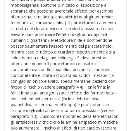
monossigenasi epatiche o in caso di esposizione a
sostanze che possono avere tale effetto (per esempio
rifampicina, cimetidina, antiepilettici quali glutetimmide,
fenobarbital, carbamazepina). Il paracetamolo aumenta
l'emivita del cloramfenicolo. Ilprodotto assunto in dosi
elevate puo' potenziare l'effetto degli anticoagulanti
cumarinici (warfarin). Metoclopramide e domperidone
possonoaumentare l'assorbimento del paracetamolo,
mentre esso e' ridotto o ritardato rispettivamente dalla
colestiramina e dagli anticolinergici.Si deve prestare
attenzione quando il paracetamolo e' usato in
concomitanza con flucloxacillina poiche' l'assunzione
concomitante e' stata associata ad acidosi metabolica
con gap anionico elevato, specialmentenei pazienti con
fattori di rischio (vedere paragrafo 4.4). Fenilefrina: la
fenilefrina puo' antagonizzare l'effetto dei farmaci beta-
bloccanti ed antiipertensivi (inclusi debrisochina,
guanetidina, reserpina emetildopa) e puo' potenziare
l'azione degli inibitori delle monoaminoossidasi (vedere
paragrafo 4.3). L'uso contemporaneo della fenilefrinacon
gli antidepressivi triciclici o le amine simpatico mimetiche
puo'aumentare il rischio di effetti di tipo cardiovascolare.