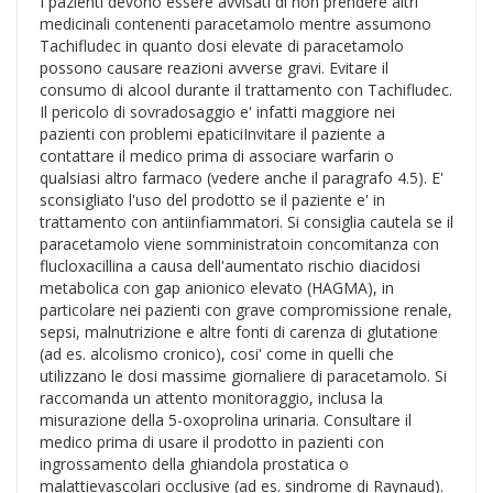
I pazienti devono essere avvisati di non prendere altri
medicinali contenenti paracetamolo mentre assumono
Tachifludec in quanto dosi elevate di paracetamolo
possono causare reazioni avverse gravi. Evitare il
consumo di alcool durante il trattamento con Tachifludec.
Il pericolo di sovradosaggio e' infatti maggiore nei
pazienti con problemi epaticiInvitare il paziente a
contattare il medico prima di associare warfarin o
qualsiasi altro farmaco (vedere anche il paragrafo 4.5). E'
sconsigliato l'uso del prodotto se il paziente e' in
trattamento con antiinfiammatori. Si consiglia cautela se il
paracetamolo viene somministratoin concomitanza con
flucloxacillina a causa dell'aumentato rischio diacidosi
metabolica con gap anionico elevato (HAGMA), in
particolare nei pazienti con grave compromissione renale,
sepsi, malnutrizione e altre fonti di carenza di glutatione
(ad es. alcolismo cronico), cosi' come in quelli che
utilizzano le dosi massime giornaliere di paracetamolo. Si
raccomanda un attento monitoraggio, inclusa la
misurazione della 5-oxoprolina urinaria. Consultare il
medico prima di usare il prodotto in pazienti con
ingrossamento della ghiandola prostatica o
malattievascolari occlusive (ad es. sindrome di Raynaud).