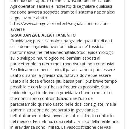
continuo del rapporto beneficio/rischio del medicinale.
Agli operatori sanitari e' richiesto di segnalare qualsiasi
reazione avversa sospetta tramite il sistema nazionaledi
segnalazione al sito
https://www.aifa.gov.it/content/segnalazioni-reazioni-
avverse.
GRAVIDANZA E ALLATTAMENTO
Gravidanza; paracetamolo: una grande quantita' di dati
sulle donne ingravidanza non indicano ne' tossicita'
malformativa, ne' fetale/neonatale. Studi epidemiologici
sullo sviluppo neurologico nei bambini esposti al
paracetamolo in utero mostrano risultati non conclusivi.
Se clinicamente necessario, il paracetamolo puo' essere
usato durante la gravidanza, tuttavia dovrebbe essere
usato alla dose efficace piu' bassa per il piu' breve tempo
possibile e con la piu' bassa frequenza possibile. Studi
epidemiologici in donne in gravidanza hanno mostrato
che nonci sono controindicazioni nell'uso del
paracetamolo quando usato nelle dosi consigliate, ma la
somministrazione del preparato in gravidanzae
nell'allattamento deve avvenire sotto il diretto controllo
del medico. Fenilefrina: i dati relativi all'uso della fenilefrina
in gravidanza sono limitati. La vasocostrizione dei vasi