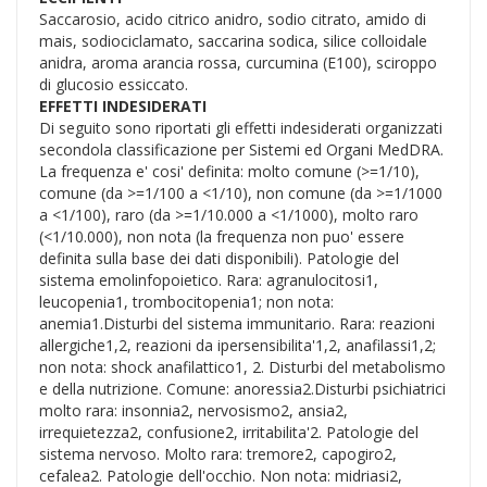
Saccarosio, acido citrico anidro, sodio citrato, amido di
mais, sodiociclamato, saccarina sodica, silice colloidale
anidra, aroma arancia rossa, curcumina (E100), sciroppo
di glucosio essiccato.
EFFETTI INDESIDERATI
Di seguito sono riportati gli effetti indesiderati organizzati
secondola classificazione per Sistemi ed Organi MedDRA.
La frequenza e' cosi' definita: molto comune (>=1/10),
comune (da >=1/100 a <1/10), non comune (da >=1/1000
a <1/100), raro (da >=1/10.000 a <1/1000), molto raro
(<1/10.000), non nota (la frequenza non puo' essere
definita sulla base dei dati disponibili). Patologie del
sistema emolinfopoietico. Rara: agranulocitosi1,
leucopenia1, trombocitopenia1; non nota:
anemia1.Disturbi del sistema immunitario. Rara: reazioni
allergiche1,2, reazioni da ipersensibilita'1,2, anafilassi1,2;
non nota: shock anafilattico1, 2. Disturbi del metabolismo
e della nutrizione. Comune: anoressia2.Disturbi psichiatrici
molto rara: insonnia2, nervosismo2, ansia2,
irrequietezza2, confusione2, irritabilita'2. Patologie del
sistema nervoso. Molto rara: tremore2, capogiro2,
cefalea2. Patologie dell'occhio. Non nota: midriasi2,