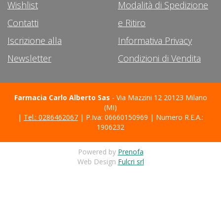
Wishlist
Modalità di Spedizione
Contatti
e Ritiro
Iscrizione alla
Informativa Privacy
Newsletter
Condizioni di Vendita
Farmacia Carlo Alberto Sas
- Via Mazzini 12 20123 Milano
(MI)
|
Tel.: 0286462067
| P.Iva: 06660150969 | Numero R.E.A.:
1906232
Powered by
Prenofa
Web Design
Fulcri srl