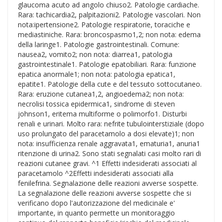
glaucoma acuto ad angolo chiuso2. Patologie cardiache.
Rara: tachicardia2, palpitazioni2. Patologie vascolari. Non
nota:ipertensione2. Patologie respiratorie, toraciche e
mediastiniche. Rara: broncospasmo1,2; non nota: edema
della laringe1. Patologie gastrointestinali. Comune:
nausea2, vomito2; non nota: diarrea1, patologia
gastrointestinale1. Patologie epatobiliari. Rara: funzione
epatica anormale1; non nota: patologia epatica1,
epatite1. Patologie della cute e del tessuto sottocutaneo.
Rara: eruzione cutanea1,2, angioedema2; non nota:
necrolisi tossica epidermica1, sindrome di steven
johnson1, eritema multiforme o polimorfo1. Disturbi
renali e urinari. Molto rara: nefrite tubulointerstiziale (dopo
uso prolungato del paracetamolo a dosi elevate)1; non
nota: insufficienza renale aggravata1, ematuria1, anuria1
ritenzione di urina2. Sono stati segnalati casi molto rari di
reazioni cutanee gravi. ^1 Effetti indesiderati associati al
paracetamolo ^2Effetti indesiderati associati alla
fenilefrina. Segnalazione delle reazioni avverse sospette.
La segnalazione delle reazioni avverse sospette che si
verificano dopo l'autorizzazione del medicinale e'
importante, in quanto permette un monitoraggio