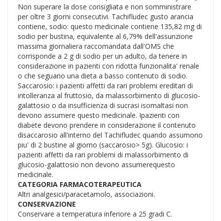
Non superare la dose consigliata e non somministrare
per oltre 3 giorni consecutivi. Tachifludec gusto arancia
contiene, sodio: questo medicinale contiene 135,82 mg di
sodio per bustina, equivalente al 6,79% dell'assunzione
massima giornaliera raccomandata dall'OMS che
corrisponde a 2 g di sodio per un adulto, da tenere in
considerazione in pazienti con ridotta funzionalita' renale
o che seguano una dieta a basso contenuto di sodio.
Saccarosio: i pazienti affetti da rari problemi ereditari di
intolleranza al fruttosio, da malassorbimento di glucosio-
galattosio o da insufficienza di sucrasi isomaltasi non
devono assumere questo medicinale. Ipazienti con
diabete devono prendere in considerazione il contenuto
disaccarosio all'interno del Tachifludec quando assumono
piu' di 2 bustine al giorno (saccarosio> 5g). Glucosio: i
pazienti affetti da rari problemi di malassorbimento di
glucosio-galattosio non devono assumerequesto
medicinale.
CATEGORIA FARMACOTERAPEUTICA
Altri analgesici/paracetamolo, associazioni.
CONSERVAZIONE
Conservare a temperatura inferiore a 25 gradi C.