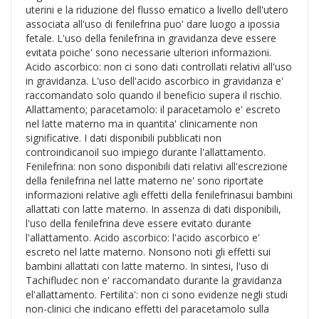
uterini e la riduzione del flusso ematico a livello dell'utero
associata all'uso di fenilefrina puo' dare luogo a ipossia
fetale. L'uso della fenilefrina in gravidanza deve essere
evitata poiche' sono necessarie ulteriori informazioni.
Acido ascorbico: non ci sono dati controllati relativi all'uso
in gravidanza. L'uso dell'acido ascorbico in gravidanza e'
raccomandato solo quando il beneficio supera il rischio.
Allattamento; paracetamolo: il paracetamolo e' escreto
nel latte materno ma in quantita' clinicamente non
significative. I dati disponibili pubblicati non
controindicanoil suo impiego durante l'allattamento.
Fenilefrina: non sono disponibili dati relativi all'escrezione
della fenilefrina nel latte materno ne' sono riportate
informazioni relative agli effetti della fenilefrinasui bambini
allattati con latte materno. In assenza di dati disponibili,
l'uso della fenilefrina deve essere evitato durante
l'allattamento. Acido ascorbico: l'acido ascorbico e'
escreto nel latte materno. Nonsono noti gli effetti sui
bambini allattati con latte materno. In sintesi, l'uso di
Tachifludec non e' raccomandato durante la gravidanza
el'allattamento. Fertilita': non ci sono evidenze negli studi
non-clinici che indicano effetti del paracetamolo sulla