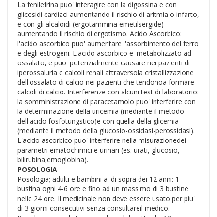
La fenilefrina puo' interagire con la digossina e con
glicosidi cardiaci aumentando il rischio di aritmia o infarto,
e con gli alcaloidi (ergotammina emetilsergide)
aumentando il rischio di ergotismo. Acido Ascorbico:
l'acido ascorbico puo' aumentare l'assorbimento del ferro
e degli estrogeni. L'acido ascorbico e' metabolizzato ad
ossalato, e puo' potenzialmente causare nei pazienti di
iperossaluria e calcoli renali attraversola cristallizzazione
dell'ossalato di calcio nei pazienti che tendonoa formare
calcoli di calcio. Interferenze con alcuni test di laboratorio:
la somministrazione di paracetamolo puo' interferire con
la determinazione della uricemia (mediante il metodo
dell'acido fosfotungstico)e con quella della glicemia
(mediante il metodo della glucosio-ossidasi-perossidasi).
L'acido ascorbico puo' interferire nella misurazionedei
parametri ematochimici e urinari (es. urati, glucosio,
bilirubina,emoglobina).
POSOLOGIA
Posologia; adulti e bambini al di sopra dei 12 anni: 1
bustina ogni 4-6 ore e fino ad un massimo di 3 bustine
nelle 24 ore. Il medicinale non deve essere usato per piu'
di 3 giorni consecutivi senza consultareil medico.