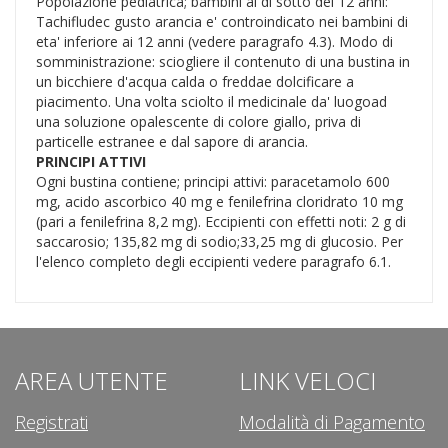
Popolazione pediatrica; bambini al di sotto dei 12 anni:
Tachifludec gusto arancia e' controindicato nei bambini di
eta' inferiore ai 12 anni (vedere paragrafo 4.3). Modo di
somministrazione: sciogliere il contenuto di una bustina in
un bicchiere d'acqua calda o freddae dolcificare a
piacimento. Una volta sciolto il medicinale da' luogoad
una soluzione opalescente di colore giallo, priva di
particelle estranee e dal sapore di arancia.
PRINCIPI ATTIVI
Ogni bustina contiene; principi attivi: paracetamolo 600
mg, acido ascorbico 40 mg e fenilefrina cloridrato 10 mg
(pari a fenilefrina 8,2 mg). Eccipienti con effetti noti: 2 g di
saccarosio; 135,82 mg di sodio;33,25 mg di glucosio. Per
l'elenco completo degli eccipienti vedere paragrafo 6.1.
AREA UTENTE
LINK VELOCI
Registrati
Modalità di Pagamento