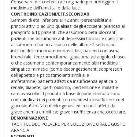
Conservare nel contenitore originario per proteggere il
medicinale dall'umidita' e dalla luce.
CONTROINDICAZIONI/EFF.SECONDAR
Bambini di eta' inferiore ai 12 anni; ipersensibilita' ai
principi attivi o ad uno qualsiasi degli eccipienti (elencati al
paragrafo 6.1); pazienti che assumono beta-bloccanti;
pazienti che assumono antidepressivi triciclici e quelli che
assumono o hanno assunto nelle ultime 2 settimane
inibitori delle monoamminoossidasi; pazienti con asma
bronchiale, feocromocitoma, glaucoma ad angolo chiuso,
o che assumono contemporaneamente altri medicinali
simpatico mimetici (come decongestionanti,soppressori
dell'appetito e psicostimolanti simili alle
amfetamine);pazienti affetti da insufficienza epatica o
renale, diabete, ipertiroidismo, ipertensione e malattie
cardiovascolari. I prodotti a base di paracetamolo sono
controindicati nei pazienti con manifesta insufficienza del
glucosio-6-fosfato deidrogenasi ed in quelli affetti da
grave anemia emolitica; grave insufficienza epatocellulare.
DENOMINAZIONE
TACHIFLUDEC POLVERE PER SOLUZIONE ORALE GUSTO
ARANCIA
ECCIPIENTI