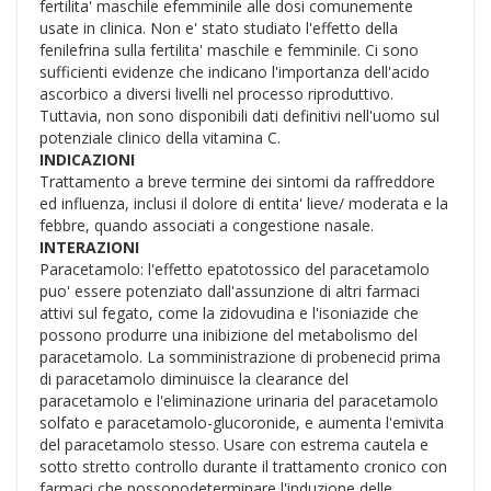
fertilita' maschile efemminile alle dosi comunemente
usate in clinica. Non e' stato studiato l'effetto della
fenilefrina sulla fertilita' maschile e femminile. Ci sono
sufficienti evidenze che indicano l'importanza dell'acido
ascorbico a diversi livelli nel processo riproduttivo.
Tuttavia, non sono disponibili dati definitivi nell'uomo sul
potenziale clinico della vitamina C.
INDICAZIONI
Trattamento a breve termine dei sintomi da raffreddore
ed influenza, inclusi il dolore di entita' lieve/ moderata e la
febbre, quando associati a congestione nasale.
INTERAZIONI
Paracetamolo: l'effetto epatotossico del paracetamolo
puo' essere potenziato dall'assunzione di altri farmaci
attivi sul fegato, come la zidovudina e l'isoniazide che
possono produrre una inibizione del metabolismo del
paracetamolo. La somministrazione di probenecid prima
di paracetamolo diminuisce la clearance del
paracetamolo e l'eliminazione urinaria del paracetamolo
solfato e paracetamolo-glucoronide, e aumenta l'emivita
del paracetamolo stesso. Usare con estrema cautela e
sotto stretto controllo durante il trattamento cronico con
farmaci che possonodeterminare l'induzione delle