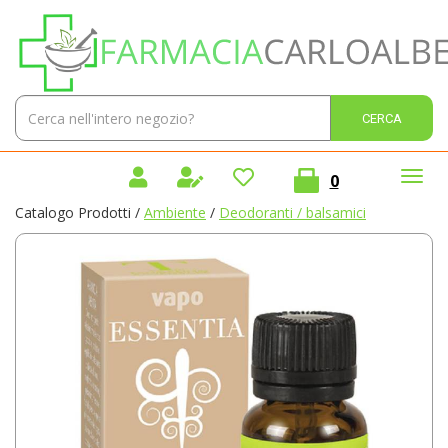
Passa
Farmacia
al
Carlo
contenuto
Alberto
principale
Sas
Cerca
Cerca 
Prodotto
prodotti
0
inseriti
Catalogo Prodotti /
Ambiente
/
Deodoranti / balsamici