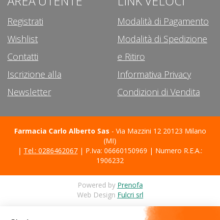
AREA UTENTE
LINK VELOCI
Registrati
Modalità di Pagamento
Wishlist
Modalità di Spedizione
Contatti
e Ritiro
Iscrizione alla
Informativa Privacy
Newsletter
Condizioni di Vendita
Farmacia Carlo Alberto Sas
- Via Mazzini 12 20123 Milano
(MI)
|
Tel.: 0286462067
| P.Iva: 06660150969 | Numero R.E.A.:
1906232
Powered by
Prenofa
Web Design
Fulcri srl