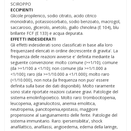
SCIROPPO
ECCIPIENTI
Glicole propilenico, sodio citrato, acido citrico
monoidrato, potassiosorbato, sodio benzoato, macrogol,
saccarosio, glicerolo, anetolo, giallo chinolina (E 104), blu
brillante FCF (E 133) e acqua depurata.
EFFETTI INDESIDERATI
Gli effetti indesiderati sono classificati in base alla loro
frequenzaed elencati in ordine decrescente di gravita'. La
frequenza delle reazioni avverse e' definita mediante la
seguente convenzione: molto comune (>=1/10); comune
(da >=1/100 a <1/10); non comune (da >=1/1.000 a
<1/100); raro (da >=1/10.000 a <1/1.000); molto raro
(<1/10.000), non nota (la frequenza non puo' essere
definita sulla base dei dati disponibili). Molto raramente
sono state riportate reazioni cutanee gravi. Patologie del
sistema emolinfopoietico. Molto raro: trombocitopenia,
leucopenia, agranulocitosi, anemia emolitica,
neutropenia, pancitopenia,epistassi, maggiore
propensione al sanguinamento delle ferite. Patologie del
sistema immunitario. Raro: ipersensibilita', shock
anafilattico, anafilassi, angioedema, edema della laringe,