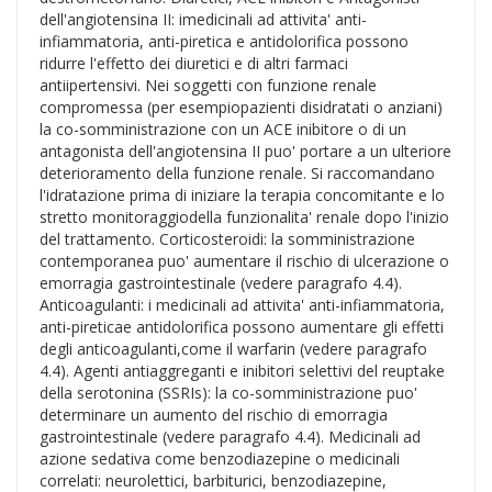
dell'angiotensina II: imedicinali ad attivita' anti-
infiammatoria, anti-piretica e antidolorifica possono
ridurre l'effetto dei diuretici e di altri farmaci
antiipertensivi. Nei soggetti con funzione renale
compromessa (per esempiopazienti disidratati o anziani)
la co-somministrazione con un ACE inibitore o di un
antagonista dell'angiotensina II puo' portare a un ulteriore
deterioramento della funzione renale. Si raccomandano
l'idratazione prima di iniziare la terapia concomitante e lo
stretto monitoraggiodella funzionalita' renale dopo l'inizio
del trattamento. Corticosteroidi: la somministrazione
contemporanea puo' aumentare il rischio di ulcerazione o
emorragia gastrointestinale (vedere paragrafo 4.4).
Anticoagulanti: i medicinali ad attivita' anti-infiammatoria,
anti-pireticae antidolorifica possono aumentare gli effetti
degli anticoagulanti,come il warfarin (vedere paragrafo
4.4). Agenti antiaggreganti e inibitori selettivi del reuptake
della serotonina (SSRIs): la co-somministrazione puo'
determinare un aumento del rischio di emorragia
gastrointestinale (vedere paragrafo 4.4). Medicinali ad
azione sedativa come benzodiazepine o medicinali
correlati: neurolettici, barbiturici, benzodiazepine,