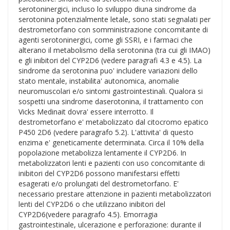
serotoninergici, incluso lo sviluppo diuna sindrome da
serotonina potenzialmente letale, sono stati segnalati per
destrometorfano con somministrazione concomitante di
agenti serotoninergici, come gli SSRI, e i farmaci che
alterano il metabolismo della serotonina (tra cui gli IMAO)
e gli inibitori del CYP2D6 (vedere paragrafi 4.3 e 4.5). La
sindrome da serotonina puo' includere variazioni dello
stato mentale, instabilita' autonomica, anomalie
neuromuscolari e/o sintomi gastrointestinali. Qualora si
sospetti una sindrome daserotonina, il trattamento con
Vicks Medinait dovra' essere interrotto. Il
destrometorfano e' metabolizzato dal citocromo epatico
P450 2D6 (vedere paragrafo 5.2). L'attivita' di questo
enzima e' geneticamente determinata. Circa il 10% della
popolazione metabolizza lentamente il CYP2D6. In
metabolizzatori lenti e pazienti con uso concomitante di
inibitori del CYP2D6 possono manifestarsi effetti
esagerati e/o prolungati del destrometorfano. E'
necessario prestare attenzione in pazienti metabolizzatori
lenti del CYP2D6 o che utilizzano inibitori del
CYP2D6(vedere paragrafo 4.5). Emorragia
gastrointestinale, ulcerazione e perforazione: durante il