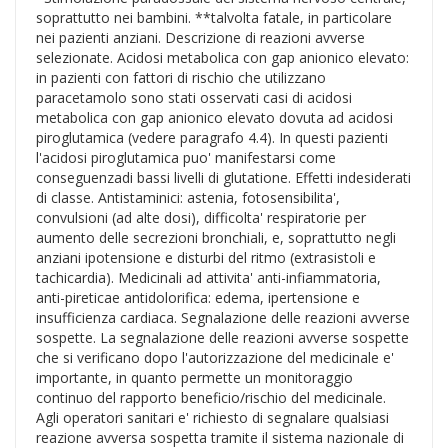
soprattutto nei bambini. **talvolta fatale, in particolare
nei pazienti anziani. Descrizione di reazioni avverse
selezionate. Acidosi metabolica con gap anionico elevato:
in pazienti con fattori di rischio che utilizzano
paracetamolo sono stati osservati casi di acidosi
metabolica con gap anionico elevato dovuta ad acidosi
piroglutamica (vedere paragrafo 4.4). In questi pazienti
l'acidosi piroglutamica puo' manifestarsi come
conseguenzadi bassi livelli di glutatione. Effetti indesiderati
di classe. Antistaminici: astenia, fotosensibilita',
convulsioni (ad alte dosi), difficolta' respiratorie per
aumento delle secrezioni bronchiali, e, soprattutto negli
anziani ipotensione e disturbi del ritmo (extrasistoli e
tachicardia). Medicinali ad attivita' anti-infiammatoria,
anti-pireticae antidolorifica: edema, ipertensione e
insufficienza cardiaca. Segnalazione delle reazioni avverse
sospette. La segnalazione delle reazioni avverse sospette
che si verificano dopo l'autorizzazione del medicinale e'
importante, in quanto permette un monitoraggio
continuo del rapporto beneficio/rischio del medicinale.
Agli operatori sanitari e' richiesto di segnalare qualsiasi
reazione avversa sospetta tramite il sistema nazionale di