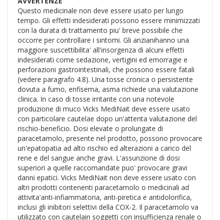
AVVERTENZE
Questo medicinale non deve essere usato per lungo
tempo. Gli effetti indesiderati possono essere minimizzati
con la durata di trattamento piu' breve possibile che
occorre per controllare i sintomi. Gli anzianihanno una
maggiore suscettibilita' all'insorgenza di alcuni effetti
indesiderati come sedazione, vertigini ed emorragie e
perforazioni gastrointestinali, che possono essere fatali
(vedere paragrafo 4.8). Una tosse cronica o persistente
dovuta a fumo, enfisema, asma richiede una valutazione
clinica. In caso di tosse irritante con una notevole
produzione di muco Vicks MediNait deve essere usato
con particolare cautelae dopo un'attenta valutazione del
rischio-beneficio. Dosi elevate o prolungate di
paracetamolo, presente nel prodotto, possono provocare
un'epatopatia ad alto rischio ed alterazioni a carico del
rene e del sangue anche gravi. L'assunzione di dosi
superiori a quelle raccomandate puo' provocare gravi
danni epatici. Vicks MediNait non deve essere usato con
altri prodotti contenenti paracetamolo o medicinali ad
attivita'anti-infiammatoria, anti-piretica e antidolorifica,
inclusi gli inibitori selettivi della COX-2. Il paracetamolo va
utilizzato con cautelain soggetti con insufficienza renale o