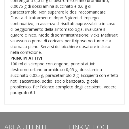
contengono 0,015 g di destrometorfano bromidrato,
0,0075 g di dossilamina succinato e 0,6 g di
paracetamolo. Non superare le dosi raccomandate.
Durata di trattamento: dopo 3 giorni di impiego
continuativo, in assenza di risultati apprezzabili o in caso
di peggioramento della sintomatologia, rivalutare il
quadro clinico. Modo di somministrazione: Vicks MediNait
va assunto prima di coricarsi per il riposo notturno e a
stomaco pieno. Servirsi del bicchiere dosatore incluso
nella confezione.
PRINCIPI ATTIVI
100 ml di sciroppo contengono, principi attivi:
destrometorfano bromidrato 0,05 g, dossilamina
succinato 0,025 g, paracetamolo 2 g. Eccipienti con effetti
noti: saccarosio, sodio, sodio benzoato, glicole
propilenico. Per l'elenco completo degli eccipienti, vedere
paragrafo 6.1.
AREA UTENTE
LINK VELOCI