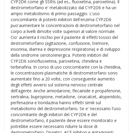
CYP2D6 come gli SSRIs (ad es., fluoxetina, paroxetina). Il
destrometorfano e' metabolizzato dal CYP2D6 e ha un
ampio metabolismo di primo passaggio. L'uso
concomitante di potenti inibitori dell'enzima CYP2D6
puo'aumentare le concentrazioni di destrometorfano nel
corpo a livelli dimolte volte superiori al valore normale.
Cio' aumenta il rischio per il paziente di effetti tossici del
destrometorfano (agitazione, confusione, tremore,
insonnia, diarrea e depressione respiratoria) e di sviluppo
della sindrome serotoninergica. Potenti inibitori del
CYP2D6 sonofluoxetina, paroxetina, chinidina e
terbinafina. In corso di uso concomitante con la chinidina,
le concentrazioni plasmatiche di destrometorfano sono
aumentate fino a 20 volte, con conseguente aumento
degli effetti avversi sul sistema nervoso centrale
dell'agente. Anche amiodarone, flecainide e propafenone,
sertralina, bupropione, metadone, cinacalcet, aloperidolo,
perfenazina e tioridazina hanno effetti simili sul
metabolismo del destrometorfano. Se e' necessario l'uso
concomitante degli inibitori del CYP2D6 e del
destrometorfano, il paziente deve essere monitorato e
potrebbe essere necessario ridurre la dose di
destrometorfano. Diuretici, ACE inibitori e Antagonisti