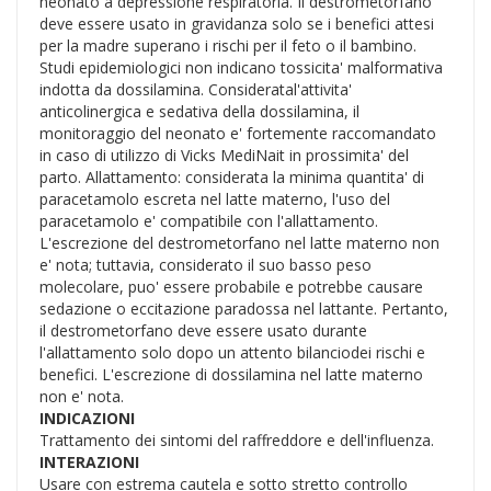
neonato a depressione respiratoria. Il destrometorfano
deve essere usato in gravidanza solo se i benefici attesi
per la madre superano i rischi per il feto o il bambino.
Studi epidemiologici non indicano tossicita' malformativa
indotta da dossilamina. Consideratal'attivita'
anticolinergica e sedativa della dossilamina, il
monitoraggio del neonato e' fortemente raccomandato
in caso di utilizzo di Vicks MediNait in prossimita' del
parto. Allattamento: considerata la minima quantita' di
paracetamolo escreta nel latte materno, l'uso del
paracetamolo e' compatibile con l'allattamento.
L'escrezione del destrometorfano nel latte materno non
e' nota; tuttavia, considerato il suo basso peso
molecolare, puo' essere probabile e potrebbe causare
sedazione o eccitazione paradossa nel lattante. Pertanto,
il destrometorfano deve essere usato durante
l'allattamento solo dopo un attento bilanciodei rischi e
benefici. L'escrezione di dossilamina nel latte materno
non e' nota.
INDICAZIONI
Trattamento dei sintomi del raffreddore e dell'influenza.
INTERAZIONI
Usare con estrema cautela e sotto stretto controllo