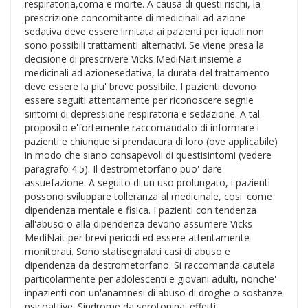
respiratoria,coma e morte. A causa di questi rischi, la
prescrizione concomitante di medicinali ad azione
sedativa deve essere limitata ai pazienti per iquali non
sono possibili trattamenti alternativi. Se viene presa la
decisione di prescrivere Vicks MediNait insieme a
medicinali ad azionesedativa, la durata del trattamento
deve essere la piu' breve possibile. I pazienti devono
essere seguiti attentamente per riconoscere segnie
sintomi di depressione respiratoria e sedazione. A tal
proposito e'fortemente raccomandato di informare i
pazienti e chiunque si prendacura di loro (ove applicabile)
in modo che siano consapevoli di questisintomi (vedere
paragrafo 4.5). Il destrometorfano puo' dare
assuefazione. A seguito di un uso prolungato, i pazienti
possono sviluppare tolleranza al medicinale, cosi' come
dipendenza mentale e fisica. I pazienti con tendenza
all'abuso o alla dipendenza devono assumere Vicks
MediNait per brevi periodi ed essere attentamente
monitorati. Sono statisegnalati casi di abuso e
dipendenza da destrometorfano. Si raccomanda cautela
particolarmente per adolescenti e giovani adulti, nonche'
inpazienti con un'anamnesi di abuso di droghe o sostanze
psicoattive. Sindrome da serotonina: effetti