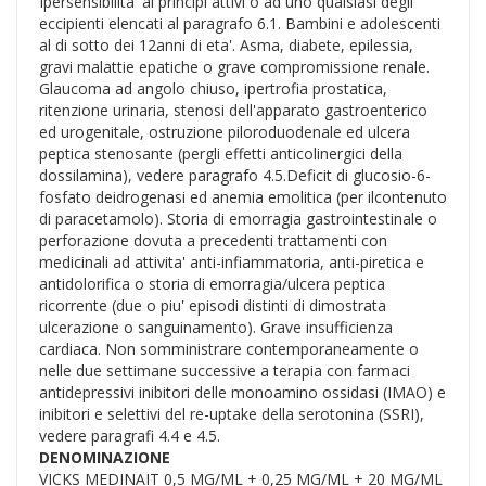
Ipersensibilita' ai principi attivi o ad uno qualsiasi degli
eccipienti elencati al paragrafo 6.1. Bambini e adolescenti
al di sotto dei 12anni di eta'. Asma, diabete, epilessia,
gravi malattie epatiche o grave compromissione renale.
Glaucoma ad angolo chiuso, ipertrofia prostatica,
ritenzione urinaria, stenosi dell'apparato gastroenterico
ed urogenitale, ostruzione piloroduodenale ed ulcera
peptica stenosante (pergli effetti anticolinergici della
dossilamina), vedere paragrafo 4.5.Deficit di glucosio-6-
fosfato deidrogenasi ed anemia emolitica (per ilcontenuto
di paracetamolo). Storia di emorragia gastrointestinale o
perforazione dovuta a precedenti trattamenti con
medicinali ad attivita' anti-infiammatoria, anti-piretica e
antidolorifica o storia di emorragia/ulcera peptica
ricorrente (due o piu' episodi distinti di dimostrata
ulcerazione o sanguinamento). Grave insufficienza
cardiaca. Non somministrare contemporaneamente o
nelle due settimane successive a terapia con farmaci
antidepressivi inibitori delle monoamino ossidasi (IMAO) e
inibitori e selettivi del re-uptake della serotonina (SSRI),
vedere paragrafi 4.4 e 4.5.
DENOMINAZIONE
VICKS MEDINAIT 0,5 MG/ML + 0,25 MG/ML + 20 MG/ML