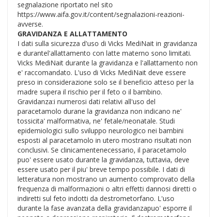
segnalazione riportato nel sito
https://www.aifa.gov.it/content/segnalazioni-reazioni-
avverse.
GRAVIDANZA E ALLATTAMENTO
I dati sulla sicurezza d'uso di Vicks MediNait in gravidanza
e durantel'allattamento con latte materno sono limitati.
Vicks MediNait durante la gravidanza e l'allattamento non
e' raccomandato. L'uso di Vicks MediNait deve essere
preso in considerazione solo se il beneficio atteso per la
madre supera il rischio per il feto o il bambino.
Gravidanza:i numerosi dati relativi all'uso del
paracetamolo durane la gravidanza non indicano ne'
tossicita' malformativa, ne' fetale/neonatale. Studi
epidemiologici sullo sviluppo neurologico nei bambini
esposti al paracetamolo in utero mostrano risultati non
conclusivi. Se clinicamentenecessario, il paracetamolo
puo' essere usato durante la gravidanza, tuttavia, deve
essere usato per il piu' breve tempo possibile. I dati di
letteratura non mostrano un aumento comprovato della
frequenza di malformazioni o altri effetti dannosi diretti o
indiretti sul feto indotti da destrometorfano. L'uso
durante la fase avanzata della gravidanzapuo' esporre il