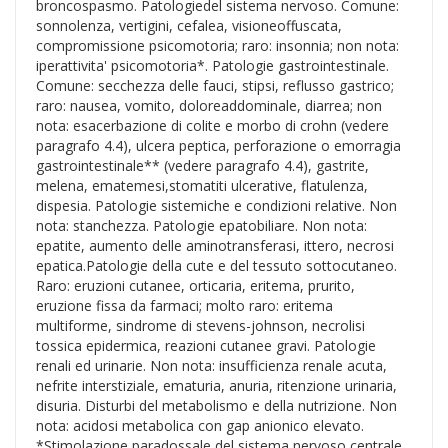
broncospasmo. Patologiedel sistema nervoso. Comune:
sonnolenza, vertigini, cefalea, visioneoffuscata,
compromissione psicomotoria; raro: insonnia; non nota:
iperattivita' psicomotoria*. Patologie gastrointestinale.
Comune: secchezza delle fauci, stipsi, reflusso gastrico;
raro: nausea, vomito, doloreaddominale, diarrea; non
nota: esacerbazione di colite e morbo di crohn (vedere
paragrafo 4.4), ulcera peptica, perforazione o emorragia
gastrointestinale** (vedere paragrafo 4.4), gastrite,
melena, ematemesi,stomatiti ulcerative, flatulenza,
dispesia. Patologie sistemiche e condizioni relative. Non
nota: stanchezza. Patologie epatobiliare. Non nota:
epatite, aumento delle aminotransferasi, ittero, necrosi
epatica.Patologie della cute e del tessuto sottocutaneo.
Raro: eruzioni cutanee, orticaria, eritema, prurito,
eruzione fissa da farmaci; molto raro: eritema
multiforme, sindrome di stevens-johnson, necrolisi
tossica epidermica, reazioni cutanee gravi. Patologie
renali ed urinarie. Non nota: insufficienza renale acuta,
nefrite interstiziale, ematuria, anuria, ritenzione urinaria,
disuria. Disturbi del metabolismo e della nutrizione. Non
nota: acidosi metabolica con gap anionico elevato.
*Stimolazione paradossale del sistema nervoso centrale,