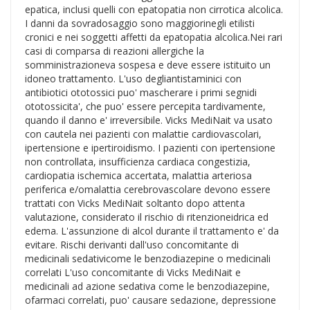
epatica, inclusi quelli con epatopatia non cirrotica alcolica.
I danni da sovradosaggio sono maggiorinegli etilisti
cronici e nei soggetti affetti da epatopatia alcolica.Nei rari
casi di comparsa di reazioni allergiche la
somministrazioneva sospesa e deve essere istituito un
idoneo trattamento. L'uso degliantistaminici con
antibiotici ototossici puo' mascherare i primi segnidi
ototossicita', che puo' essere percepita tardivamente,
quando il danno e' irreversibile. Vicks MediNait va usato
con cautela nei pazienti con malattie cardiovascolari,
ipertensione e ipertiroidismo. I pazienti con ipertensione
non controllata, insufficienza cardiaca congestizia,
cardiopatia ischemica accertata, malattia arteriosa
periferica e/omalattia cerebrovascolare devono essere
trattati con Vicks MediNait soltanto dopo attenta
valutazione, considerato il rischio di ritenzioneidrica ed
edema. L'assunzione di alcol durante il trattamento e' da
evitare. Rischi derivanti dall'uso concomitante di
medicinali sedativicome le benzodiazepine o medicinali
correlati L'uso concomitante di Vicks MediNait e
medicinali ad azione sedativa come le benzodiazepine,
ofarmaci correlati, puo' causare sedazione, depressione