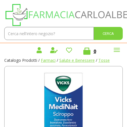
Passa
Farmacia
al
Carlo
contenuto
Alberto
principale
Sas
Cerca
Cerca 
Prodotto
prodotti
0
inseriti
Catalogo Prodotti /
Farmaci
/
Salute e Benessere
/
Tosse