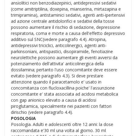
ansiolitici non benzodiazepinici, antidepressivi sedativi
(come amitriptilina, doxepina, mianserina, mirtazapina e
trimipramina), antistaminici sedativi, agenti anti-ipertensivi
ad azione centrale antidolorifici e sedativi della tosse
possono aumentare il rischio di sedazione, depressione
respiratoria, coma e morte a causa dell'effetto depressivo
additivo sul SNC(vedere paragrafo 4.4). Atropina,
antidepressivi triciclici, anticolinergici, agenti anti-
parkinsoniani, antispastici, disopiramide, fenotiazine
neurolettiche possono aumentare gli eventi avversi da
potenziamento dell'attivita' anticolinergica della
dossilamina; pertanto l'uso concomitante deve essere
evitato (vedere paragrafo 4.3). Si deve prestare
attenzione quando il paracetamolo e' usato in
concomitanza con flucloxacillina poiche' l'assunzione
concomitante e' stata associata ad acidosi metabolica
con gap anionico elevato a causa di acidosi
piroglutamica, specialmente nei pazienti con fattori
dirischio (vedere paragrafo 4.4).
POSOLOGIA
Posologia. Adulti e adolescenti oltre 12 anni: la dose
raccomandata e'30 ml una volta al giorno. 30 ml