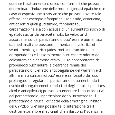
durante il trattamento cronico con farmaci che possono
determinare l'induzione delle monossigenasi epatiche o in
caso di esposizione a sostanze che possono avere tale
effetto (per esempio rifampicina, isoniazide, cimetidina,
antiepilettici quali glutetimide, fenobarbital,
carbamazepina e alcol) acausa di un aumentato rischio di
epatotossicita' da paracetamolo. La velocita' di
assorbimento del paracetamolo puo' essere aumentata
da medicinali che possono aumentare la velocita' di
svuotamento gastrico (ades. metoclopramide o da
domperidone) e l'assorbimento puo' essere ridotto da
colestiramina e carbone attivo. L'uso concomitante del
probenecid puo' ridurre la clearance renale del
paracetamolo. L'effetto anticoagulante del warfarin e di
altri farmaci cumarinici puo' essere rafforzato dall'uso
prolungato e regolare di paracetamolo, aumentando il
rischio di sanguinamento. Induttori degli enzimi epatici (es
alcol e antiepilettici) possono aumentare l'epatotossicita'
del paracetamolo, inparticolare dopo un'overdose. Il
paracetamolo riduce l'efficacia dellalamotrigina. Inibitori
del CYP2D6: vi e' una possibilita' di interazione tra il
destrometorfano e medicinali che inibiscono l'isoenzima