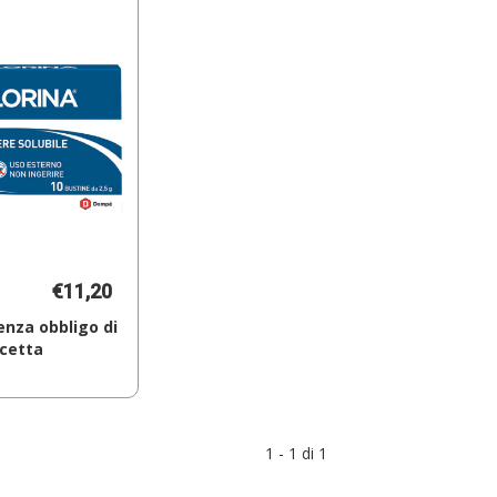
€11,20
nza obbligo di
icetta
Aggiungi EUCLORINA*POLV
SOL
10BUST
2,5G al
1 - 1 di 1
carrello