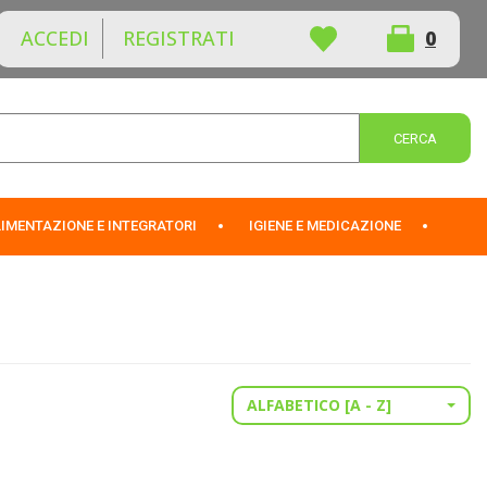
ACCEDI
REGISTRATI
0
ARTICOLI
INSERITI
Cerca 
IMENTAZIONE E INTEGRATORI
IGIENE E MEDICAZIONE
ALFABETICO [A - Z]