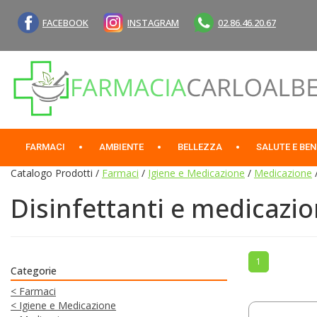
Passa
al
FACEBOOK
INSTAGRAM
02.86.46.20.67
contenuto
principale
Farmacia
Carlo
Alberto
Sas
FARMACI
AMBIENTE
BELLEZZA
SALUTE E BE
Catalogo Prodotti /
Farmaci
/
Igiene e Medicazione
/
Medicazione
Disinfettanti e medicazio
1
Categorie
<
Farmaci
<
Igiene e Medicazione