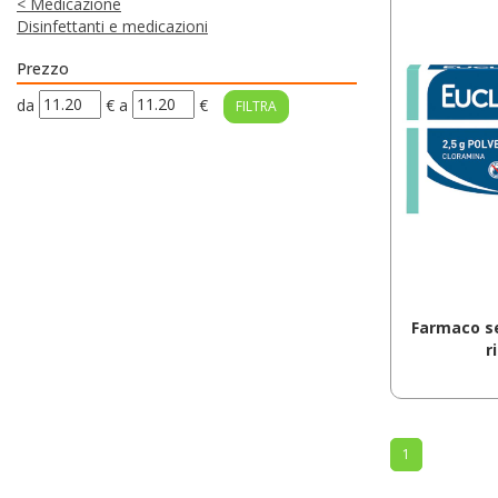
<
Medicazione
Disinfettanti e medicazioni
Prezzo
filtra
filtra
da
€
a
€
da
a
Farmaco se
r
1