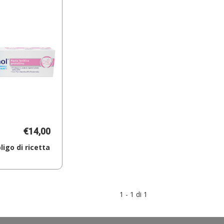
€14,00
igo di ricetta
Aggiungi BEPANTHENOL
PASTA
LEN
PROT100G al
1 - 1 di 1
carrello