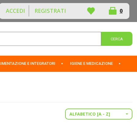
ACCEDI
REGISTRATI
0
ARTICOLI
INSERITI
Cerca 
IMENTAZIONE E INTEGRATORI
IGIENE E MEDICAZIONE
ALFABETICO [A - Z]