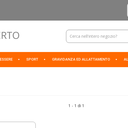
Cerca
Prodotto
NESSERE
SPORT
GRAVIDANZA ED ALLATTAMENTO
AL
1 - 1 di 1