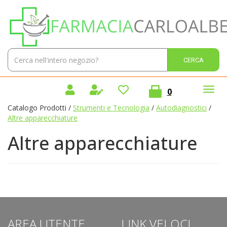
Passa
Farmacia
al
Carlo
contenuto
Alberto
principale
Sas
Cerca
Cerca 
Prodotto
prodotti
0
inseriti
Catalogo Prodotti /
Strumenti e Tecnologia
/
Autodiagnostici
/
Altre apparecchiature
Altre apparecchiature
AREA UTENTE
LINK VELOCI